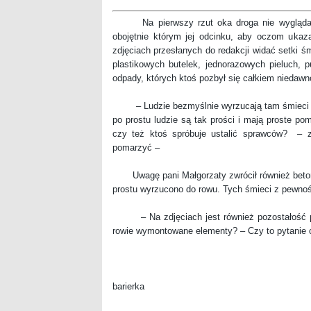
Na pierwszy rzut oka droga nie wygląda na
obojętnie którym jej odcinku, aby oczom ukazał
zdjęciach przesłanych do redakcji widać setki ś
plastikowych butelek, jednorazowych pieluch, p
odpady, których ktoś pozbył się całkiem niedawn
– Ludzie bezmyślnie wyrzucają tam śmieci ró
po prostu ludzie są tak prości i mają proste po
czy też ktoś spróbuje ustalić sprawców? – z
pomarzyć –
Uwagę pani Małgorzaty zwrócił również betono
prostu wyrzucono do rowu. Tych śmieci z pewnoś
– Na zdjęciach jest również pozostałość po s
rowie wymontowane elementy? – Czy to pytanie c
barierka