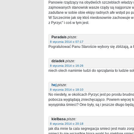
Panowie rządzący na obydwóch szczeblach władzy n
zajmowanych stanowisk wasze rządy są najgorsze w hi
zadufane w sobie obie ekipy radnych afe wstyd po p
W Szczecinie jak się ktoś niestosownie zachowuje 
z Pyrzyc” i coś w tym jest.
Paradais
pisze:
8 stycznia 2014 o 07:17
Pogratulować Panu Staroście wybory się zbliżają, a t
dziadek
pisze:
8 stycznia 2014 o 16:26
niech olech namimie ludzi do sprzątania to ludzie s
hej
pisze:
8 stycznia 2014 o 18:10
No niestety, w okolicach Pyrzyc jest po prostu brud
pobocza wyglądają zniechęcająco. Powiem więcej to 
wysypiska śmieci? One były, są i jeszcze długo będą
kielbasa
pisze:
8 stycznia 2014 o 20:18
jak dla mnie ta cala segregacja smieci jest malo zor
smieci to nie wszystkie biora worki bo niektore smi