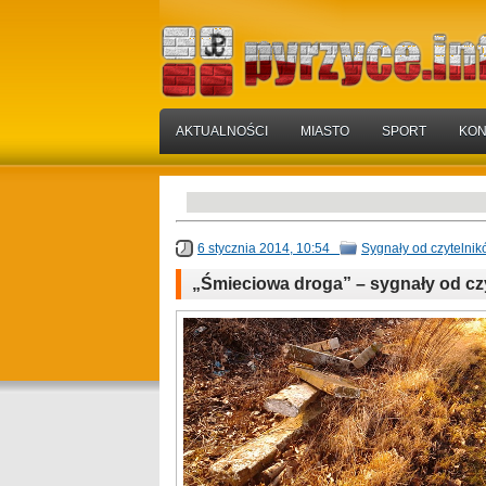
AKTUALNOŚCI
MIASTO
SPORT
KON
6 stycznia 2014, 10:54
Sygnały od czytelni
„Śmieciowa droga” – sygnały od cz