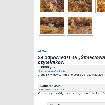
wstecz
29 odpowiedzi na
„Śmieciowa
czytelników
XXXXX
pisze:
6 stycznia 2014 o 14:18
droga Powiatowa, Panie Tołoczko do roboty zarząd 
Barbara
pisze:
6 stycznia 2014 o 14:58
Każda droga, każdy odcinek grzęzną w śmieciach. J
kk
pisze: