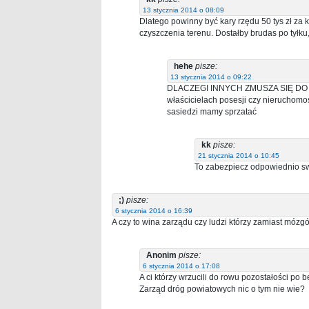
13 stycznia 2014 o 08:09
Dlatego powinny być kary rzędu 50 tys zł za
czyszczenia terenu. Dostałby brudas po tyłku,
hehe
pisze:
13 stycznia 2014 o 09:22
DLACZEGI INNYCH ZMUSZA SIĘ DO 
właścicielach posesji czy nieruchomoś
sasiedzi mamy sprzatać
kk
pisze:
21 stycznia 2014 o 10:45
To zabezpiecz odpowiednio sw
;)
pisze:
6 stycznia 2014 o 16:39
A czy to wina zarządu czy ludzi którzy zamiast mózg
Anonim
pisze:
6 stycznia 2014 o 17:08
A ci którzy wrzucili do rowu pozostałości p
Zarząd dróg powiatowych nic o tym nie wie?