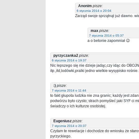
Anonim
pisze:
6 stycznia 2014 o 20:04
Zarząd swoje sprzątnął już dawno. wię
max
pisze:
7 stycznia 2014 o 05:37
a o betonie zapomniał 😉
pyrzyczanka2
pisze:
6 stycznia 2014 o 19:37
Nic lepszego się nie dzieje jadąc,czy idąc do OBO
itp.,itd,lodówki,pralki jedno wielkie wysypisko rośnie.
:)
pisze:
7 stycznia 2014 o 11:44
to fakt głupota ludzka nie zna granic; każdy jest zd
podwórzu było czysto; strach pomyśleć jaki SYF ci 
świadczy o ich kulturze osobistej.
Eugeniusz
pisze:
7 stycznia 2014 o 20:37
Czytam te rewelacje i dochodze do wniosku że sta
pyrzyckiego.