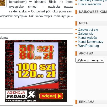
Zatrudnię kierowcę 
fotoradarem) w kierunku Bielic, to istne
Praca sezonowa
wysypisko śmieci – napisała nasza
czytelniczka – Od ponad pół roku poruszam
NAJNOWSZE KOM
ko odpadów przybywa. Taki widok wręcz mnie irytuje –
META
Zarejestruj się
Zaloguj się
Kanał wpisów
klama
Kanał komentarzy
WordPress.org
ARCHIWA
Archiwa
REKLAMA