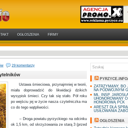
TAKT
OGŁOSZENIA
FIRMY
ków
29 komentarzy
ytelników
PYRZYCE.INFO
Ustawa śmieciowa, przynajmniej w teorii,
ZATRZYMANY, BO 
NA PODWÓJNYM G
miała doprowadzić do likwidacji dzikich
MŁ. INSP. JAROSŁ
wysypisk śmieci. Czy tak się stało. Pół roku
UHONOROWANY O
po wejściu jej w życie nasza czytelniczka ma
HONOROWĄ PCK
ARESZT DLA SPR
co do tego wątpliwości.
USIŁOWANIA ZAB
– Droga powiatu pyrzyckiego na odcinku
OGŁOSZENIA
ok 1,5 km, od skrzyżowania ze starą 3 (przed