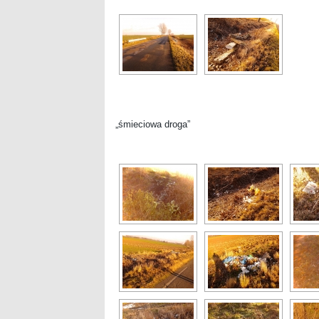
„śmieciowa droga”