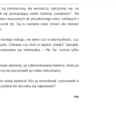
 zaśmieconą, ale wystarczy zatrzymać się, na
 się przerażający widok ludzkiej „zaradności”. Na
mieci wrzuconych do przydrożnego rowu: szklanych i
uszek itp. Są tu zarówno stare śmieci ale również
o.
żnego rodzaju, nie wiem czy to bezmyślność, czy
mysły. Ciekawe czy ktoś to będzie „kiedyś” sprzątał,
astanawia się internautka – He, he- można tylko
we elementy po zdemontowanej barierce, które po
cią nie pozostawili po sobie mieszkańcy.
tarej barierce! Kto ją remontował i pozostawił w
zytelniczki doczeka się odpowiedzi?
rea