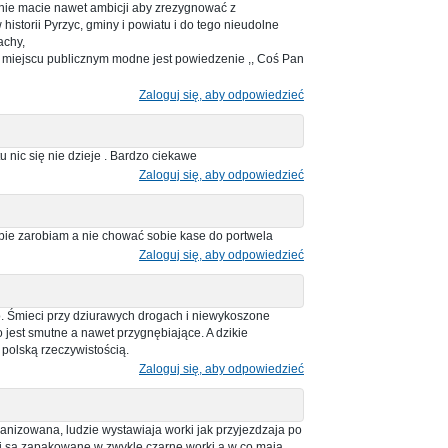
ie macie nawet ambicji aby zrezygnować z
storii Pyrzyc, gminy i powiatu i do tego nieudolne
achy,
w miejscu publicznym modne jest powiedzenie ,, Coś Pan
Zaloguj się, aby odpowiedzieć
u nic się nie dzieje . Bardzo ciekawe
Zaloguj się, aby odpowiedzieć
obie zarobiam a nie chować sobie kase do portwela
Zaloguj się, aby odpowiedzieć
no. Śmieci przy dziurawych drogach i niewykoszone
jest smutne a nawet przygnębiające. A dzikie
 polską rzeczywistością.
Zaloguj się, aby odpowiedzieć
ganizowana, ludzie wystawiaja worki jak przyjezdzaja po
eci sa zapakowane w zwykle czarne worki a w co maja