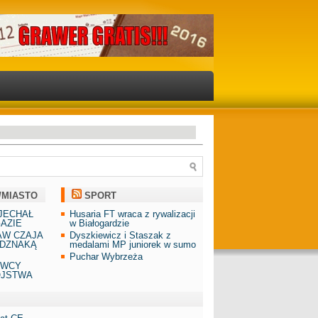
/MIASTO
SPORT
JECHAŁ
Husaria FT wraca z rywalizacji
AZIE
w Białogardzie
AW CZAJA
Dyszkiewicz i Staszak z
DZNAKĄ
medalami MP juniorek w sumo
Puchar Wybrzeża
AWCY
ÓJSTWA