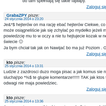
bo tam spełniają się takie fajtłapy.
Zaloguj si
GrabaZPY
pisze:
24 stycznia 2014 o 23:20
Je&*$ hejterów on ma rację ebać hejterów Ciekwe, co
może osiągneliście jak się zchylać po mydełko jeżeli m
powiedzcię mu to w oczy a nie tu hejtujecie kozak w
świecie 🙂
Ja bym chciał tak jak on Nawijać bo ma już Poziom . G
Zaloguj si
kto
pisze:
25 stycznia 2014 o 13:31
Ludzie z zazdrosci duzo moga pisac a jak komus sie n
sluchaj!po *%$ te glupie komentarze!!!!!! TAK jak ktos
odwagi nie maja powiedziec.
Zaloguj si
kto
pisze:
25 stycznia 2014 o 13:36