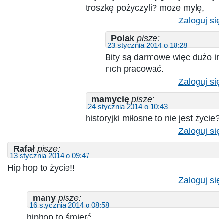
troszkę pożyczyli? moze mylę,
Zaloguj si
Polak
pisze:
23 stycznia 2014 o 18:28
Bity są darmowe więc dużo 
nich pracować.
Zaloguj si
mamycię
pisze:
24 stycznia 2014 o 10:43
historyjki miłosne to nie jest życie
Zaloguj si
Rafał
pisze:
13 stycznia 2014 o 09:47
Hip hop to życie!!
Zaloguj si
many
pisze:
16 stycznia 2014 o 08:58
hiphop to śmierć