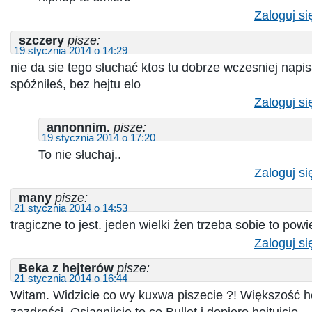
Zaloguj si
szczery
pisze:
19 stycznia 2014 o 14:29
nie da sie tego słuchać ktos tu dobrze wczesniej napisa
spóźniłeś, bez hejtu elo
Zaloguj si
annonnim.
pisze:
19 stycznia 2014 o 17:20
To nie słuchaj..
Zaloguj si
many
pisze:
21 stycznia 2014 o 14:53
tragiczne to jest. jeden wielki żen trzeba sobie to pow
Zaloguj si
Beka z hejterów
pisze:
21 stycznia 2014 o 16:44
Witam. Widzicie co wy kuxwa piszecie ?! Większość h