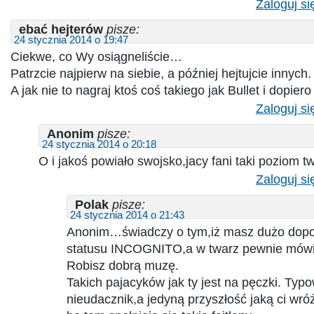
Zaloguj si
ebać hejterów
pisze:
24 stycznia 2014 o 19:47
Ciekwe, co Wy osiągneliście…
Patrzcie najpierw na siebie, a później hejtujcie innych.
A jak nie to nagraj ktoś coś takiego jak Bullet i dopiero
Zaloguj si
Anonim
pisze:
24 stycznia 2014 o 20:18
O i jakoś powiało swojsko,jacy fani taki poziom 
Zaloguj si
Polak
pisze:
24 stycznia 2014 o 21:43
Anonim…świadczy o tym,iż masz dużo dopo
statusu INCOGNITO,a w twarz pewnie mówiłb
Robisz dobrą muzę.
Takich pajacyków jak ty jest na pęczki. Typo
nieudacznik,a jedyną przyszłość jaką ci wróż