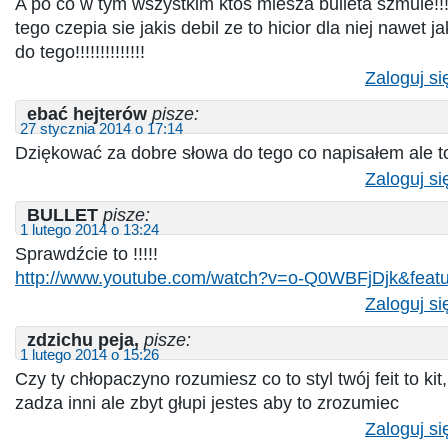
A po co w tym wszystkim ktos miesza bulleta szmule!!!
tego czepia sie jakis debil ze to hicior dla niej nawet jak
do tego!!!!!!!!!!!!!!
Zaloguj si
ebać hejterów
pisze:
27 stycznia 2014 o 17:14
Dziękować za dobre słowa do tego co napisałem ale 
Zaloguj si
BULLET
pisze:
1 lutego 2014 o 13:24
Sprawdźcie to !!!!!
http://www.youtube.com/watch?v=o-Q0WBFjDjk&featu
Zaloguj si
zdzichu peja,
pisze:
1 lutego 2014 o 15:26
Czy ty chłopaczyno rozumiesz co to styl twój feit to kit
zadza inni ale zbyt głupi jestes aby to zrozumiec
Zaloguj si