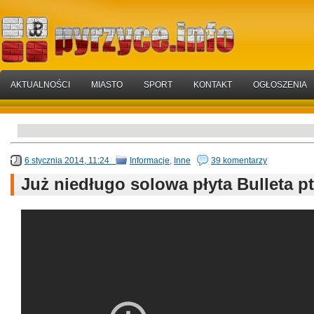
AKTUALNOŚCI
MIASTO
SPORT
KONTAKT
OGŁOSZENIA
6 stycznia 2014, 11:24
Informacje
,
Inne
39 komentarzy
Już niedługo solowa płyta Bulleta pt