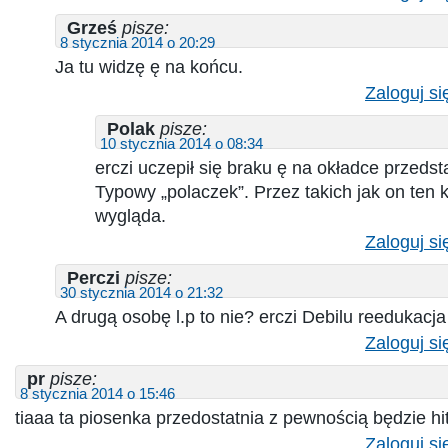
Grześ
pisze:
8 stycznia 2014 o 20:29
Ja tu widzę ę na końcu.
Zaloguj si
Polak
pisze:
10 stycznia 2014 o 08:34
erczi uczepił się braku ę na okładce przedst
Typowy „polaczek”. Przez takich jak on ten k
wygląda.
Zaloguj si
Perczi
pisze:
30 stycznia 2014 o 21:32
A drugą osobę l.p to nie? erczi Debilu reedukacja 
Zaloguj si
pr
pisze:
8 stycznia 2014 o 15:46
tiaaa ta piosenka przedostatnia z pewnością będzie h
Zaloguj si