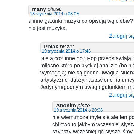
many
pisze:
13 stycznia 2014 o 08:09
a inne gatunki muzyki co opisują wg ciebie? 
nie jest muzyka.
Zaloguj si
Polak
pisze:
19 stycznia 2014 o 17:46
Nie a co? Inne np.: Pop przedstawiają t
miłosne które po płytkiej analizie (bo ni
wymagają) nie są godne uwagi,a słuch
artystycznej duszy,nastawione na umc
Jedynym(godnym uwagi) gatunkiem muz
Zaloguj si
Anonim
pisze:
19 stycznia 2014 o 20:08
nie wiem,moze myle sie ale ten 
chilowo to jakbym wcześniej słysza
szybszy wcześniej go słyszeliśmy 