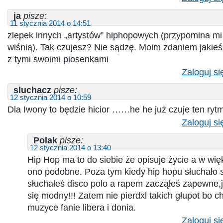
ja
pisze:
11 stycznia 2014 o 14:51
zlepek innych „artystów” hiphopowych (przypomina mi 
wiśnią). Tak czujesz? Nie sądzę. Moim zdaniem jakieś 
z tymi swoimi piosenkami
Zaloguj si
sluchacz
pisze:
12 stycznia 2014 o 10:59
Dla Iwony to będzie hicior ……he he już czuje ten ryt
Zaloguj si
Polak
pisze:
12 stycznia 2014 o 13:40
Hip Hop ma to do siebie że opisuje życie a w więk
ono podobne. Poza tym kiedy hip hopu słuchało s
słuchałeś disco polo a rapem zacząłeś zapewne,ja
się modny!!! Zatem nie pierdxl takich głupot bo ch
muzyce fanie libera i donia.
Zaloguj si