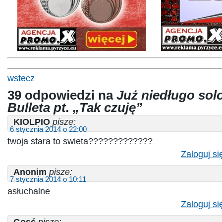
wstecz
39 odpowiedzi na
Już niedługo sol
Bulleta pt. „Tak czuję”
KIOLPIO
pisze:
6 stycznia 2014 o 22:00
twoja stara to swieta?????????????
Zaloguj si
Anonim
pisze:
7 stycznia 2014 o 10:11
asłuchalne
Zaloguj si