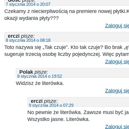
Gosć
pisze:
7 stycznia 2014 o 20:07
Czekamy z niecierpliwością na premiere nowej płytki.K
okazji wydania płyty???
Zaloguj si
erczi
pisze:
8 stycznia 2014 o 08:18
Toto nazywa się „Tak czuje”. Kto tak czuje? Bo brak „
sugeruje trzecią osobę liczby pojedynczej. Więc pytam
Zaloguj si
Polak
pisze:
8 stycznia 2014 o 19:52
Widzisz że literówka.
Zaloguj si
erczi
pisze:
9 stycznia 2014 o 07:29
No pewnie że literówka. Zawsze musi być ja
Wszystko jasne. Literówka.
Zaloguj si