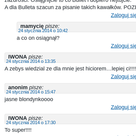
zazdrości. Osiągnijcie to co Bullet i dopiero hejtujcie.
A dla Bulleta szacun za pisanie takich kawałków. 
Zaloguj si
mamycię
pisze:
24 stycznia 2014 o 10:42
a co on osiągnął?
Zaloguj si
IWONA
pisze:
24 stycznia 2014 o 13:35
A zebys wiedzial ze dla mnie jest hiciorem…lepiej ci!!!!
Zaloguj si
anonim
pisze:
24 stycznia 2014 o 15:47
jasne blondynkoooo
Zaloguj si
IWONA
pisze:
24 stycznia 2014 o 17:30
To super!!!!