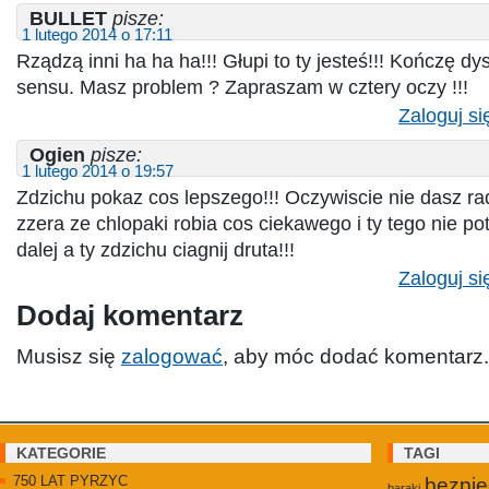
BULLET
pisze:
1 lutego 2014 o 17:11
Rządzą inni ha ha ha!!! Głupi to ty jesteś!!! Kończę d
sensu. Masz problem ? Zapraszam w cztery oczy !!!
Zaloguj si
Ogien
pisze:
1 lutego 2014 o 19:57
Zdzichu pokaz cos lepszego!!! Oczywiscie nie dasz ra
zzera ze chlopaki robia cos ciekawego i ty tego nie potr
dalej a ty zdzichu ciagnij druta!!!
Zaloguj si
Dodaj komentarz
Musisz się
zalogować
, aby móc dodać komentarz.
KATEGORIE
TAGI
750 LAT PYRZYC
bezpi
baraki