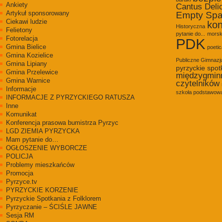
Ankiety
Cantus Deli
Artykuł sponsorowany
Empty Sp
Ciekawi ludzie
kon
Historyczna
Felietony
pytanie do...
morsk
Fotorelacja
PDK
Gmina Bielice
poetic
Gmina Kozielice
Publiczne Gimnaz
Gmina Lipiany
pyrzyckie spot
Gmina Przelewice
międzygmin
Gmina Warnice
czytelników
Informacje
szkoła podstawowa
INFORMACJE Z PYRZYCKIEGO RATUSZA
Inne
Komunikat
Konferencja prasowa bumistrza Pyrzyc
LGD ZIEMIA PYRZYCKA
Mam pytanie do…
OGŁOSZENIE WYBORCZE
POLICJA
Problemy mieszkańców
Promocja
Pyrzyce.tv
PYRZYCKIE KORZENIE
Pyrzyckie Spotkania z Folklorem
Pyrzyczanie – ŚCIŚLE JAWNE
Sesja RM