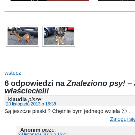
wstecz
6 odpowiedzi na
Znaleziono psy! – 
właściecieli!
klaudia
pisze:
23 listopada 2013 o 16:39
Są jeszcze pieski ? Chętnie bym jednego wzieła 🙂 .
Zaloguj si
Anonim
pisze:
23 listopada 2013 o 16:41