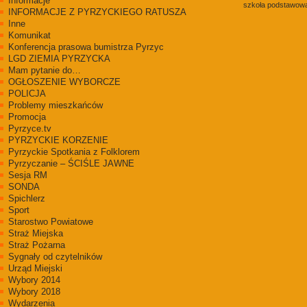
Informacje
szkoła podstawowa
INFORMACJE Z PYRZYCKIEGO RATUSZA
Inne
Komunikat
Konferencja prasowa bumistrza Pyrzyc
LGD ZIEMIA PYRZYCKA
Mam pytanie do…
OGŁOSZENIE WYBORCZE
POLICJA
Problemy mieszkańców
Promocja
Pyrzyce.tv
PYRZYCKIE KORZENIE
Pyrzyckie Spotkania z Folklorem
Pyrzyczanie – ŚCIŚLE JAWNE
Sesja RM
SONDA
Spichlerz
Sport
Starostwo Powiatowe
Straż Miejska
Straż Pożarna
Sygnały od czytelników
Urząd Miejski
Wybory 2014
Wybory 2018
Wydarzenia