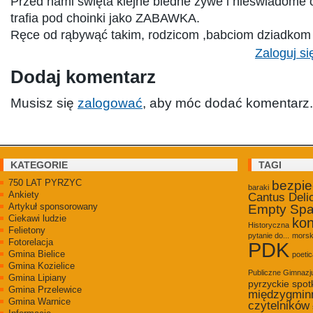
Przed nami święta klejne biedne żywe i nieświadome 
trafia pod choinki jako ZABAWKA.
Ręce od rąbywąć takim, rodzicom ,babciom dziadkom i
Zaloguj si
Dodaj komentarz
Musisz się
zalogować
, aby móc dodać komentarz.
KATEGORIE
TAGI
750 LAT PYRZYC
bezpi
baraki
Ankiety
Cantus Deli
Artykuł sponsorowany
Empty Sp
Ciekawi ludzie
kon
Historyczna
Felietony
pytanie do...
morsk
Fotorelacja
PDK
Gmina Bielice
poetic
Gmina Kozielice
Publiczne Gimnaz
Gmina Lipiany
pyrzyckie spot
Gmina Przelewice
międzygmin
Gmina Warnice
czytelników