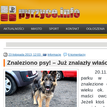
AKTUALNOŚCI
MIASTO
SPORT
KONTAKT
OGŁOSZENIA
23 listopada 2013, 12:03
Informacje
6 komentarzy
Znaleziono psy! – Już znalazły właści
20.11.201
parku w Ż
znalezione
wieku ok.
maści owcz
Jeżeli ktoś