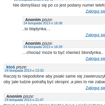
Nie domyślasz się po co jest podany numer telef
Zaloguj si
Anonim
pisze:
24 listopada 2013 o 16:36
..to blądynka…
Zaloguj si
Anonim
pisze:
24 listopada 2013 o 16:39
…chociaż może to być również blondynka..
Zaloguj si
ktoś
pisze:
24 listopada 2013 o 13:33
Raczej to niepodobne aby psiaki same się zawieruszył
oby )ale ludzie potrafią być okropni ,a pies to nie zab
Zaloguj si
Anonim
pisze:
24 listopada 2013 o 21:47