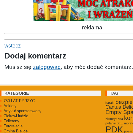
reklama
wstecz
Dodaj komentarz
Musisz się
zalogować
, aby móc dodać komentarz.
KATEGORIE
TAGI
750 LAT PYRZYC
bezpi
baraki
Ankiety
Cantus Deli
Artykuł sponsorowany
Empty Sp
Ciekawi ludzie
kon
Historyczna
Felietony
pytanie do...
morsk
Fotorelacja
PDK
Gmina Bielice
poetic