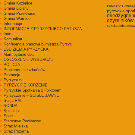
Gmina Kozielice
Publiczne Gimnaz
Gmina Lipiany
pyrzyckie spot
Gmina Przelewice
międzygmin
Gmina Warnice
czytelników
Informacje
szkoła podstawowa
INFORMACJE Z PYRZYCKIEGO RATUSZA
Inne
Komunikat
Konferencja prasowa bumistrza Pyrzyc
LGD ZIEMIA PYRZYCKA
Mam pytanie do…
OGŁOSZENIE WYBORCZE
POLICJA
Problemy mieszkańców
Promocja
Pyrzyce.tv
PYRZYCKIE KORZENIE
Pyrzyckie Spotkania z Folklorem
Pyrzyczanie – ŚCIŚLE JAWNE
Sesja RM
SONDA
Spichlerz
Sport
Starostwo Powiatowe
Straż Miejska
Straż Pożarna