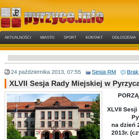
AKTUALNOŚCI
MIASTO
SPORT
KONTAKT
OGŁOSZENIA
24 października 2013, 07:55
Sesja RM
Brak
XLVII Sesja Rady Miejskiej w Pyrzyc
PORZĄ
XLVII Sesji
Py
na dzień 
2013r. (c