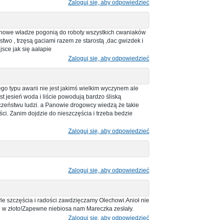
Zaloguj się, aby odpowiedzieć
 nowe władze pogonią do roboty wszystkich cwaniaków
two , trzęsą gaciami razem ze starostą ,dac gwizdek i
sce jak się aałapie
Zaloguj się, aby odpowiedzieć
tego typu awarii nie jest jakimś wielkim wyczynem ale
t jesień woda i liście powodują bardzo śliską
czeństwu ludzi. a Panowie drogowcy wiedzą że takie
ci. Zanim dojdzie do nieszczęścia i trzeba bedzie
Zaloguj się, aby odpowiedzieć
Zaloguj się, aby odpowiedzieć
częścia i radości zawdzięczamy Olechowi.Anioł nie
ię w złoto!Zapewne niebiosa nam Mareczka zesłały.
Zaloguj się, aby odpowiedzieć