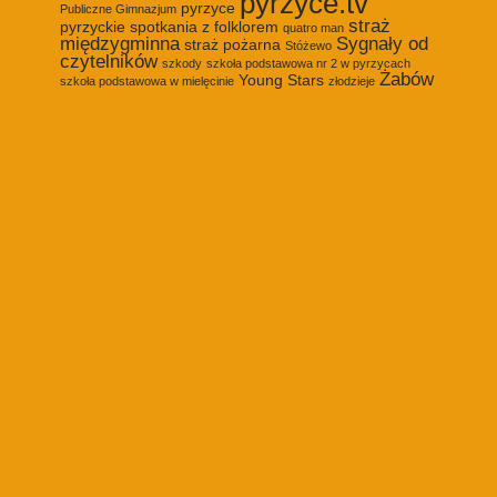
pyrzyce.tv
pyrzyce
Publiczne Gimnazjum
straż
pyrzyckie spotkania z folklorem
quatro man
międzygminna
Sygnały od
straż pożarna
Stóżewo
czytelników
szkody
szkoła podstawowa nr 2 w pyrzycach
Żabów
Young Stars
szkoła podstawowa w mielęcinie
złodzieje