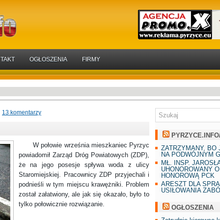
TAKT
OGŁOSZENIA
FIRMY
13 komentarzy
?
PYRZYCE.INFO
W połowie września mieszkaniec Pyrzyc
ZATRZYMANY, BO 
NA PODWÓJNYM G
powiadomił Zarząd Dróg Powiatowych (ZDP),
MŁ. INSP. JAROSŁ
że na jego posesje spływa woda z ulicy
UHONOROWANY O
Staromiejskiej. Pracownicy ZDP przyjechali i
HONOROWĄ PCK
ARESZT DLA SPR
podnieśli w tym miejscu krawężniki. Problem
USIŁOWANIA ZAB
został załatwiony, ale jak się okazało, było to
tylko połowicznie rozwiązanie.
OGŁOSZENIA