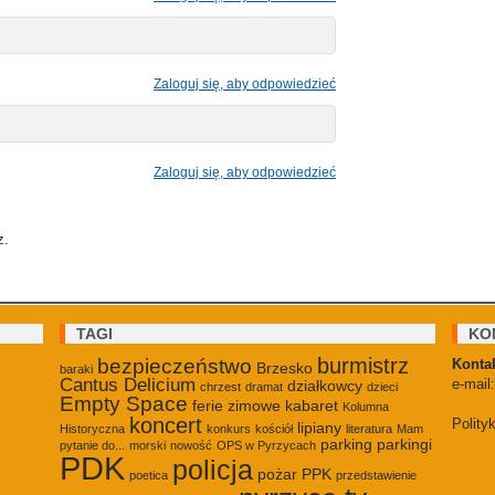
Zaloguj się, aby odpowiedzieć
Zaloguj się, aby odpowiedzieć
z.
TAGI
KO
burmistrz
bezpieczeństwo
Kontak
Brzesko
baraki
Cantus Delicium
e-mail
działkowcy
chrzest
dramat
dzieci
Empty Space
ferie zimowe
kabaret
Kolumna
koncert
Polity
lipiany
Historyczna
konkurs
kościół
literatura
Mam
parking
parkingi
pytanie do...
morski
nowość
OPS w Pyrzycach
PDK
policja
pożar
PPK
poetica
przedstawienie