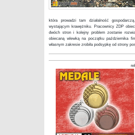
która prowadzi tam działalność gospodarc
wystającym krawężniku. Pracownicy ZDP obieca
dwóch stron i kolejny problem zostanie rozwi
obiecaną wlewką na początku października fir
własnym zakresie zrobiła podsypkę od strony pos
re