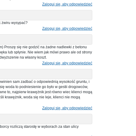
Zaloguj się, aby odpowiedzieć
k żwiru wysypać?
Zaloguj się, aby odpowiedzieć
m) Proszę się nie godzić na żadne nadlewki z betonu
pęka lub spłynie. Nie wiem jak mówi prawo ale od strony
dwyższenie na własny koszt.
Zaloguj się, aby odpowiedzieć
powinien sam zadbać o odpowiednią wysokość gruntu, i
a się woda to podniesienie go było w gestii drogowców,
ziwne to, najpierw krawężnik jest równo wiec klienci mogą
li krawężnik, woda się nie leje, klienci nie mogą
Zaloguj się, aby odpowiedzieć
rcy rozliczą starostę w wyborach za stan ulicy