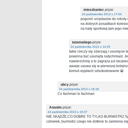
mieszkaniec
pisze:
24 października 2013 o 17:04
pogonić urzędasów do roboty
na dobrych posadkach kolesios
na halę sportową tam jego miej
tatamatiego
pisze:
24 października 2013 o 14:25
takie rzeczy się zdarzają i usunięcie 
powinna być usunięta natychmiast. Jes
nawierzchnię a to zagraża już bezpie
awarje usuwa się w pierwszej kolejnoś
komuś wypłacić odszkodowanie 😀
obcy
pisze:
24 października 2013 o 18:18
Co fachman to fachman
Anonim
pisze:
24 października 2013 o 16:37
NIE SKĄDŻE,CO DOBRE TO TYLKO BURMISTRZ.Tyle sz
człowiek, burmistrz czego nie dotknie to zamienia s