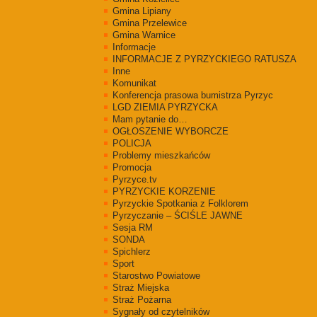
Gmina Lipiany
Gmina Przelewice
Gmina Warnice
Informacje
INFORMACJE Z PYRZYCKIEGO RATUSZA
Inne
Komunikat
Konferencja prasowa bumistrza Pyrzyc
LGD ZIEMIA PYRZYCKA
Mam pytanie do…
OGŁOSZENIE WYBORCZE
POLICJA
Problemy mieszkańców
Promocja
Pyrzyce.tv
PYRZYCKIE KORZENIE
Pyrzyckie Spotkania z Folklorem
Pyrzyczanie – ŚCIŚLE JAWNE
Sesja RM
SONDA
Spichlerz
Sport
Starostwo Powiatowe
Straż Miejska
Straż Pożarna
Sygnały od czytelników