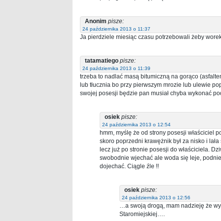
Anonim
pisze:
24 października 2013 o 11:37
Ja pierdziele miesiąc czasu potrzebowali żeby wore
tatamatiego
pisze:
24 października 2013 o 11:39
trzeba to nadlać masą bitumiczną na gorąco (asfalte
lub tłucznia bo przy pierwszym mrozie lub ulewie po
swojej posesji będzie pan musiał chyba wykonać po
osiek
pisze:
24 października 2013 o 12:54
hmm, myślę że od strony posesji właściciel 
skoro poprzedni krawężnik był za nisko i lał
lecz już po stronie posesji do właściciela. D
swobodnie wjechać ale woda się leje, podnieś
dojechać. Ciągle źle !!
osiek
pisze:
24 października 2013 o 12:56
…a swoją drogą, mam nadzieję że wybo
Staromiejskiej….