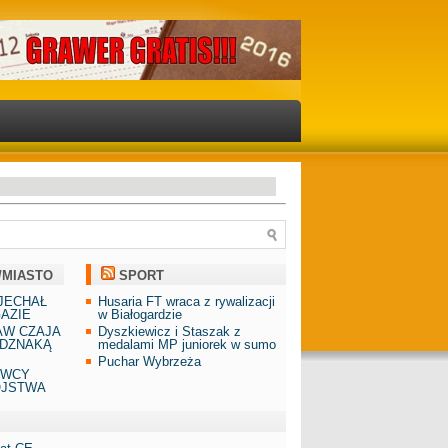
/MIASTO
SPORT
JECHAŁ
Husaria FT wraca z rywalizacji
AZIE
w Białogardzie
AW CZAJA
Dyszkiewicz i Staszak z
DZNAKĄ
medalami MP juniorek w sumo
Puchar Wybrzeża
AWCY
ÓJSTWA