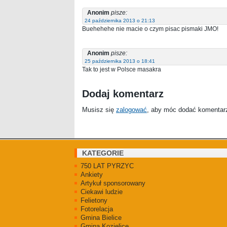
Anonim
pisze:
24 października 2013 o 21:13
Buehehehe nie macie o czym pisac pismaki JMO!
Anonim
pisze:
25 października 2013 o 18:41
Tak to jest w Polsce masakra
Dodaj komentarz
Musisz się
zalogować
, aby móc dodać komentar
KATEGORIE
750 LAT PYRZYC
Ankiety
Artykuł sponsorowany
Ciekawi ludzie
Felietony
Fotorelacja
Gmina Bielice
Gmina Kozielice