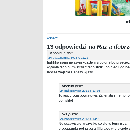
re
wstecz
13 odpowiedzi na
Raz a dobrz
Anonim
pisze:
24 października 2013 o 11:27
hahhha najmniejszym kosztem zrobione bo przeciez
wywala tego burmistrza z tego stołku bo niedlugo b
lepsze wejscie i lepszy wjazd
Anonim
pisze:
24 października 2013 o 11:36
To jest droga powiatowa. Za jej stan i remont
pomyliło!
oka
pisze:
24 października 2013 o 13:09
No oczywiście, wszystko co źle to burmist
propaganda pełną parą !!! brawo wielbiciele s