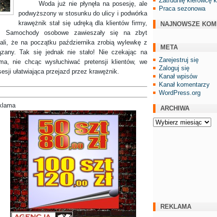
Zatrudnię kierowcę 
Woda już nie płynęła na posesję, ale
Praca sezonowa
podwyższony w stosunku do ulicy i podwórka
krawężnik stał się udręką dla klientów firmy,
NAJNOWSZE KOM
zą. Samochody osobowe zawieszały się na zbyt
li, że na początku października zrobią wylewkę z
META
ązany. Tak się jednak nie stało! Nie czekając na
Zarejestruj się
ma, nie chcąc wysłuchiwać pretensji klientów, we
Zaloguj się
esji ułatwiająca przejazd przez krawężnik.
Kanał wpisów
Kanał komentarzy
WordPress.org
klama
ARCHIWA
Archiwa
REKLAMA