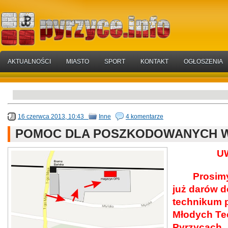
AKTUALNOŚCI
MIASTO
SPORT
KONTAKT
OGŁOSZENIA
16 czerwca 2013, 10:43
Inne
4 komentarze
POMOC DLA POSZKODOWANYCH W
U
Prosimy
już darów d
technikum p
Młodych Te
Pyrzycach.