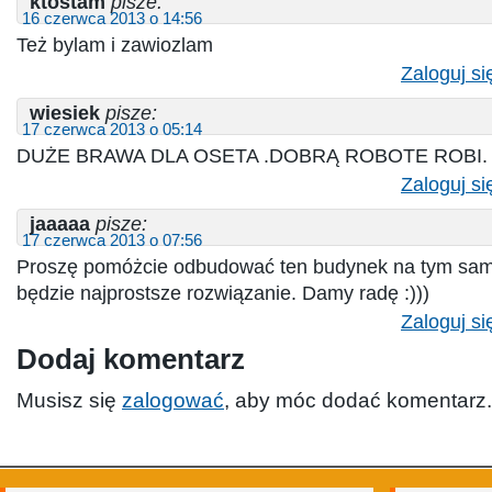
ktostam
pisze:
16 czerwca 2013 o 14:56
Też bylam i zawiozlam
Zaloguj si
wiesiek
pisze:
17 czerwca 2013 o 05:14
DUŻE BRAWA DLA OSETA .DOBRĄ ROBOTE ROBI.
Zaloguj si
jaaaaa
pisze:
17 czerwca 2013 o 07:56
Proszę pomóżcie odbudować ten budynek na tym sam
będzie najprostsze rozwiązanie. Damy radę :)))
Zaloguj si
Dodaj komentarz
Musisz się
zalogować
, aby móc dodać komentarz.