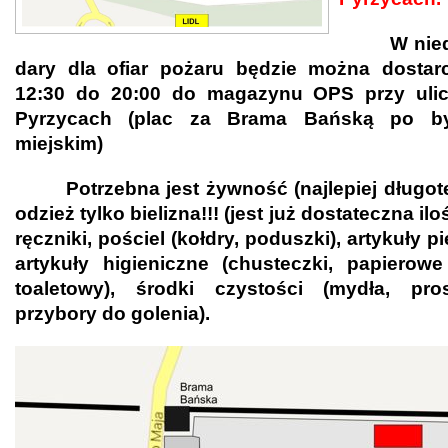
W niedzie
dary dla ofiar pożaru będzie można dostar
12:30 do 20:00 do magazynu OPS przy uli
Pyrzycach (plac za Brama Bańską po by
miejskim)
Potrzebna jest żywność (najlepiej długote
odzież tylko bielizna!!! (jest już dostateczna il
ręczniki, pościel (kołdry, poduszki), artykuły p
artykuły higieniczne (chusteczki, papierowe 
toaletowy), środki czystości (mydła, pro
przybory do golenia).