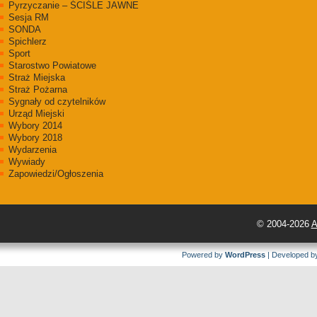
Pyrzyczanie – ŚCIŚLE JAWNE
Sesja RM
SONDA
Spichlerz
Sport
Starostwo Powiatowe
Straż Miejska
Straż Pożarna
Sygnały od czytelników
Urząd Miejski
Wybory 2014
Wybory 2018
Wydarzenia
Wywiady
Zapowiedzi/Ogłoszenia
© 2004-2026
A
Powered by
WordPress
| Developed 