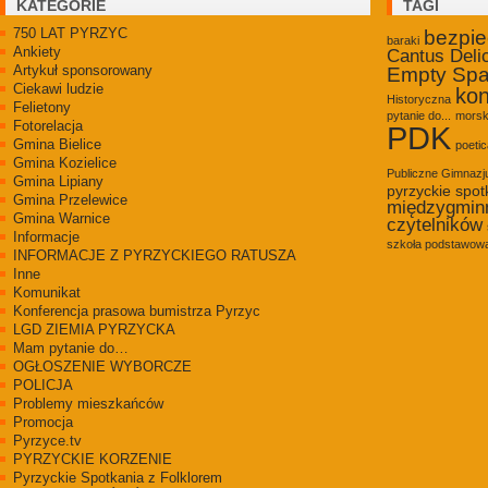
KATEGORIE
TAGI
750 LAT PYRZYC
bezpi
baraki
Ankiety
Cantus Deli
Artykuł sponsorowany
Empty Sp
Ciekawi ludzie
kon
Historyczna
Felietony
pytanie do...
morsk
Fotorelacja
PDK
Gmina Bielice
poetic
Gmina Kozielice
Publiczne Gimnaz
Gmina Lipiany
pyrzyckie spot
Gmina Przelewice
międzygmin
Gmina Warnice
czytelników
Informacje
szkoła podstawowa
INFORMACJE Z PYRZYCKIEGO RATUSZA
Inne
Komunikat
Konferencja prasowa bumistrza Pyrzyc
LGD ZIEMIA PYRZYCKA
Mam pytanie do…
OGŁOSZENIE WYBORCZE
POLICJA
Problemy mieszkańców
Promocja
Pyrzyce.tv
PYRZYCKIE KORZENIE
Pyrzyckie Spotkania z Folklorem