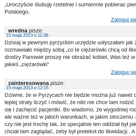
„Uroczyście ślubuję rzetelnie i sumiennie pobierac pi
Polskiego,
Zaloguj si
wredna
pisze:
15 maja 2013 o 11:38
Dzisiaj w pewnym pyrzyckim urzędzie usłyszałam jak
rozmawiało między sobą „co te ciężarówki chcą od likw
drodzy Panowie proszę nie obrażać kobiet, Was też w
jakieś „ciężarówki”
Zaloguj si
zainteresowana
pisze:
15 maja 2013 o 12:15
Dziwne, że w Pyrzycach nie będzie można już nawet d
lepiej straty liczyć i mówić, że nikt nie chce tam rodzi
się i zachęcić pacjentki. Bo wiadomo, że wygodniej rod
ale ważne też w jakich warunkach, w jakim otoczeniu
czy nie jest trochę tak, że specjalnie ten oddział był jak
chciał tam zaglądać, żeby był pretekst do likwidacji.. 