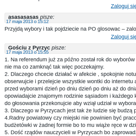
Zaloguj si
asasasasas
pisze:
17 maja 2013 o 15:12
Przyjdą wybory i tak pojdziecie na PO glosowac – zal
Zaloguj si
Gościu z Pyrzyc
pisze:
17 maja 2013 o 15:55
1. Na referendum już za późno został rok do wyborów 
nie ma co zamknąć tak więc poczekajmy.
2. Dlaczego chcecie działać w afekcie , spokojnie notuj
obserwujcie i przelejcie wszystkie wontki do internetu
przed wyborami dzień po dniu dzień po dniu aż do dni
opowiadajcie znajomym rodzinie sąsiadom i każdego k
do głosowania przekonujcie aby wziął udział w wybora
3. Dlaczego w Pyrzycach jest tak że ludzie się budzą 
4.Radny powiatowy czy miejski nie powinien być pra
budżetówki w żadnej formie bo to mu wiąże ręce w dzi
5. Dość rządów nauczycieli w Pyrzycach bo zaprowadz