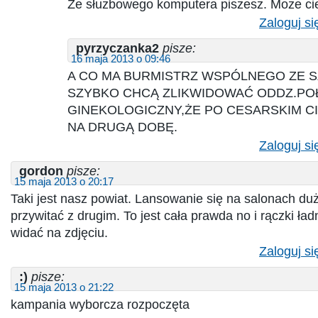
Ze służbowego komputera piszesz. Może ci
Zaloguj si
pyrzyczanka2
pisze:
16 maja 2013 o 09:46
A CO MA BURMISTRZ WSPÓLNEGO ZE S
SZYBKO CHCĄ ZLIKWIDOWAĆ ODDZ.PO
GINEKOLOGICZNY,ŻE PO CESARSKIM C
NA DRUGĄ DOBĘ.
Zaloguj si
gordon
pisze:
15 maja 2013 o 20:17
Taki jest nasz powiat. Lansowanie się na salonach duż
przywitać z drugim. To jest cała prawda no i rączki ła
widać na zdjęciu.
Zaloguj si
:)
pisze:
15 maja 2013 o 21:22
kampania wyborcza rozpoczęta