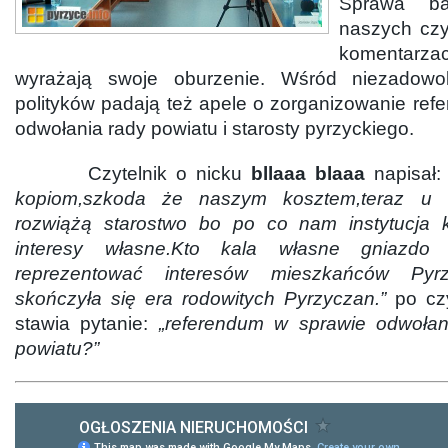
Sprawa ba
naszych czy
komentarzac
wyrażają swoje oburzenie. Wśród niezadowo
polityków padają też apele o zorganizowanie re
odwołania rady powiatu i starosty pyrzyckiego.
Czytelnik o nicku
bllaaa blaaa
napisał
kopiom,szkoda że naszym kosztem,teraz u g
rozwiążą starostwo bo po co nam instytucja k
interesy własne.Kto kala własne gniazdo
reprezentować interesów mieszkańców Pyr
skończyła się era rodowitych Pyrzyczan.”
po c
stawia pytanie:
„referendum w sprawie odwołani
powiatu?”