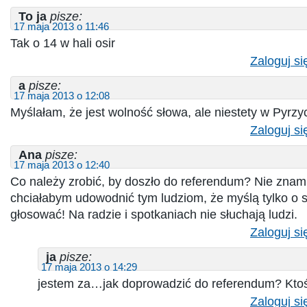
To ja
pisze:
17 maja 2013 o 11:46
Tak o 14 w hali osir
Zaloguj si
a
pisze:
17 maja 2013 o 12:08
Myślałam, że jest wolność słowa, ale niestety w Pyrzy
Zaloguj si
Ana
pisze:
17 maja 2013 o 12:40
Co należy zrobić, by doszło do referendum? Nie znam 
chciałabym udowodnić tym ludziom, że myślą tylko o 
głosować! Na radzie i spotkaniach nie słuchają ludzi.
Zaloguj si
ja
pisze:
17 maja 2013 o 14:29
jestem za…jak doprowadzić do referendum? Kto
Zaloguj si