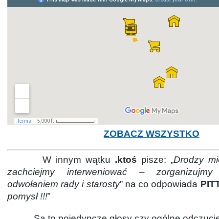
ZOBACZ WSZYSTKO
W innym wątku
.ktoś
pisze: „
Drodzy mi
zachciejmy interweniować – zorganizujm
odwołaniem rady i starosty
” na co odpowiada
PIT
pomysł !!!
”
Są to pojedyncze głosy czy ogólne odczucie