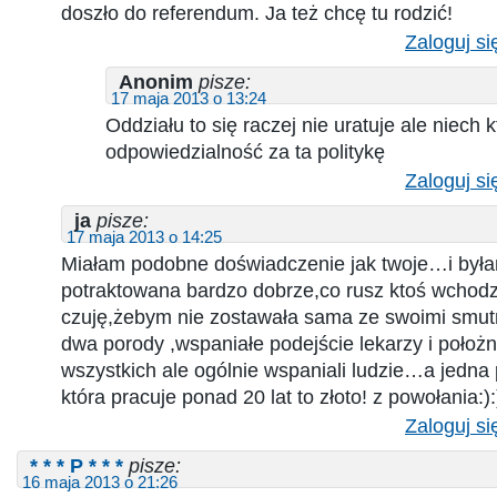
doszło do referendum. Ja też chcę tu rodzić!
Zaloguj si
Anonim
pisze:
17 maja 2013 o 13:24
Oddziału to się raczej nie uratuje ale niech 
odpowiedzialność za ta politykę
Zaloguj si
ja
pisze:
17 maja 2013 o 14:25
Miałam podobne doświadczenie jak twoje…i był
potraktowana bardzo dobrze,co rusz ktoś wchodził 
czuję,żebym nie zostawała sama ze swoimi smu
dwa porody ,wspaniałe podejście lekarzy i poło
wszystkich ale ogólnie wspaniali ludzie…a jedn
która pracuje ponad 20 lat to złoto! z powołania:):
Zaloguj si
* * * P * * *
pisze:
16 maja 2013 o 21:26