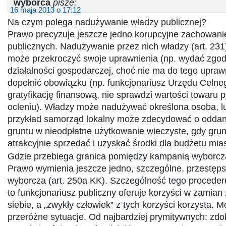
wyborca
pisze:
16 maja 2013 o 17:12
Na czym polega nadużywanie władzy publicznej?
Prawo precyzuje jeszcze jedno korupcyjne zachowanie
publicznych. Nadużywanie przez nich władzy (art. 231
może przekroczyć swoje uprawnienia (np. wydać zgo
działalności gospodarczej, choć nie ma do tego uprawn
dopełnić obowiązku (np. funkcjonariusz Urzędu Celne
gratyfikację finansową, nie sprawdzi wartości towaru 
ocleniu). Władzy może nadużywać określona osoba, lu
przykład samorząd lokalny może zdecydować o oddan
gruntu w nieodpłatne użytkowanie wieczyste, gdy grun
atrakcyjnie sprzedać i uzyskać środki dla budżetu mias
Gdzie przebiega granica pomiędzy kampanią wyborc
Prawo wymienia jeszcze jedno, szczególne, przestęps
wyborcza (art. 250a KK). Szczególność tego proceder
to funkcjonariusz publiczny oferuje korzyści w zamian 
siebie, a „zwykły człowiek” z tych korzyści korzysta. 
przeróżne sytuacje. Od najbardziej prymitywnych: zd