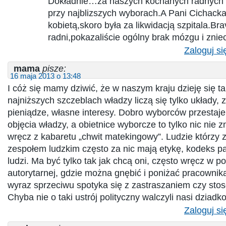
Dokładnie…za naszych kochanych radnych 
przy najblizszych wyborach.A Pani Cichacka 
kobietą,skoro była za likwidacją szpitala.Bra
radni,pokazaliście ogólny brak mózgu i zniec
Zaloguj si
mama
pisze:
16 maja 2013 o 13:48
I cóż się mamy dziwić, że w naszym kraju dzieję się ta
najniższych szczeblach władzy liczą się tylko układy, 
pieniądze, własne interesy. Dobro wyborców przestaje 
objęcia władzy, a obietnice wyborcze to tylko nic nie 
wręcz z kabaretu „chwit matekingowy”. Ludzie którzy 
zespołem ludzkim często za nic mają etykę, kodeks p
ludzi. Ma być tylko tak jak chcą oni, często wręcz w p
autorytarnej, gdzie można gnębić i poniżać pracownik
wyraz sprzeciwu spotyka się z zastraszaniem czy sto
Chyba nie o taki ustrój polityczny walczyli nasi dziadko
Zaloguj si