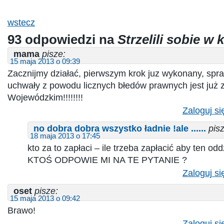
wstecz
93 odpowiedzi na
Strzelili sobie w
mama
pisze:
15 maja 2013 o 09:39
Zacznijmy działać, pierwszym krok juz wykonany, spr
uchwały z powodu licznych błedów prawnych jest już 
Wojewódzkim!!!!!!!!
Zaloguj si
no dobra dobra wszystko ładnie !ale ......
pis
18 maja 2013 o 17:45
kto za to zapłaci – ile trzeba zapłacić aby ten oddz
KTOŚ ODPOWIE MI NA TE PYTANIE ?
Zaloguj si
oset
pisze:
15 maja 2013 o 09:42
Brawo!
Zaloguj si