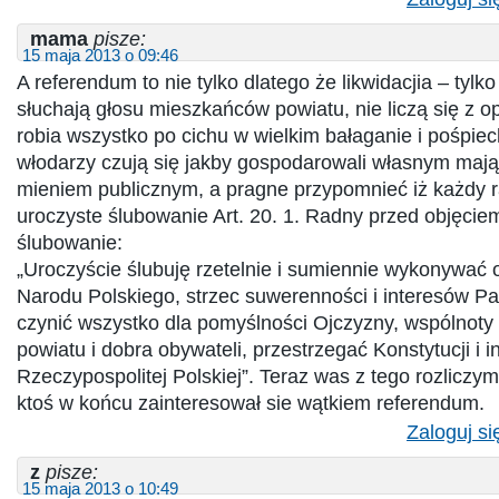
mama
pisze:
15 maja 2013 o 09:46
A referendum to nie tylko dlatego że likwidacjia – tylko
słuchają głosu mieszkańców powiatu, nie liczą się z op
robia wszystko po cichu w wielkim bałaganie i pośpiec
włodarzy czują się jakby gospodarowali własnym mają
mieniem publicznym, a pragne przypomnieć iż każdy r
uroczyste ślubowanie Art. 20. 1. Radny przed objęci
ślubowanie:
„Uroczyście ślubuję rzetelnie i sumiennie wykonywać
Narodu Polskiego, strzec suwerenności i interesów P
czynić wszystko dla pomyślności Ojczyzny, wspólnot
powiatu i dobra obywateli, przestrzegać Konstytucji i 
Rzeczypospolitej Polskiej”. Teraz was z tego rozliczym
ktoś w końcu zainteresował sie wątkiem referendum.
Zaloguj si
z
pisze:
15 maja 2013 o 10:49