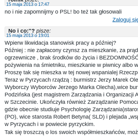
15 maja 2013 o 17:47
no i nie zapomnijmy o PSL! bo też tak głosowali
Zaloguj si
No i co:"?
pisze:
15 maja 2013 o 19:01
Wpierw likwidacja stanowisk pracy a później?
Później : nie zapłacony czynsz za mieszkanie, za prąd 
ogrzewnicze , brak środków do życia i BEZDOMNOŚĆ
pożywienia na śmietniku, mieszkanie w piwnicy albo w
Proszę tak się mieszka w tej nowej wspanialej Rzeczpo
Teraz w Pyrzycach rządzą : burmistrz Jerzy Marek Ol
Wyborczy Wyborców Jerzego Marka Olecha),wice bur
Podzińska (jest magistrem Zarządzania i Organizacji 
w Szczecinie. Ukończyła również Zarządzanie Pomocą
gdzie obecnie studiuje Psychologię Zarządzania)staro
(PO), wice starosta Robert Betyna( SLD) i plejada „w
w Pyrzycach i w powiecie pyrzyckim.
Tak się troszczą o los swoich współmieszkańców, mo