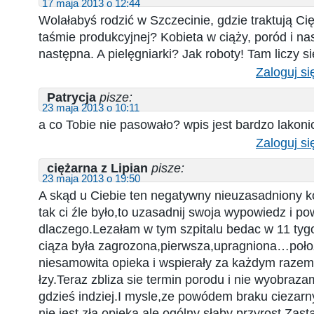
17 maja 2013 o 12:44
Wolałabyś rodzić w Szczecinie, gdzie traktują Cię
taśmie produkcyjnej? Kobieta w ciąży, poród i na
następna. A pielęgniarki? Jak roboty! Tam liczy się
Zaloguj si
Patrycja
pisze:
23 maja 2013 o 10:11
a co Tobie nie pasowało? wpis jest bardzo lakoni
Zaloguj si
ciężarna z Lipian
pisze:
23 maja 2013 o 19:50
A skąd u Ciebie ten negatywny nieuzasadniony 
tak ci źle było,to uzasadnij swoja wypowiedz i po
dlaczego.Lezałam w tym szpitalu bedac w 11 tyg
ciąza była zagrozona,pierwsza,upragniona…poło
niesamowita opieka i wspierały za każdym razem,
łzy.Teraz zbliza sie termin porodu i nie wyobraza
gdzieś indziej.I mysle,ze powódem braku ciezarn
nie jest zła opieka,ale ogólny słaby przyrost.Za