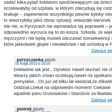
zadać kilka pytań kobietom spodziewającym się dziec
oczekiwałyby od szpitala, w którym zdecydują się rodz
brakuje – zapewnienie wszystkiego pewnie byłoby nie
to stworzyłoby jakiś obraz sytuacji, wskazało kierunek
Ale nie, w Pyrzycach nie wprowadza się poprawek – jeś
odpowiednio wyrzuca się to do kosza. Szkoda, że wię
mężczyźni i nie będą musieli odczuwać konsekwencji 
które jakkolwiek głupie i niewłaściwe i tak uchodzą 
Zaloguj si
pyrzyczanka
pisze:
15 maja 2013 o 15:15
Dokładnie tak jest…Dyrektor nawet słuchać nie c
lekarzy jakich zmian oczekują,nawet na spotkaniu
pomysłów…On już od kilku lat wiedział,że zlikwid
Oddział,czekał na odpowiedni moment! Ciekawe i
wpadnie panu Grzesiakowi i Staroście za likwidac
Zaloguj si
piotrek
pisze: