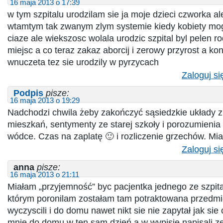
16 maja 2013 o 17:39
w tym szpitalu urodzilam sie ja moje dzieci czworka al
wtamtym tak zwanym zlym systemie kiedy kobiety mog
ciaze ale wiekszosc wolala urodzic szpital byl pelen 
miejsc a co teraz zakaz aborcij i zerowy przyrost a k
wnuczeta tez sie urodzily w pyrzycach
Zaloguj si
Podpis
pisze:
16 maja 2013 o 19:29
Nadchodzi chwila żeby zakończyć sąsiedzkie układy 
mieszkań, sentymenty ze starej szkoły i porozumienia
wódce. Czas na zaplatę 🙂 i rozliczenie grzechów. Mia
Zaloguj si
anna
pisze:
16 maja 2013 o 21:11
Miałam „przyjemność” byc pacjentka jednego ze szpit
którym poronilam zostałam tam potraktowana przedm
wyczyscili i do domu nawet nikt sie nie zapytał jak sie
mnie do domu w ten sam dzień a w wypisie napisali 