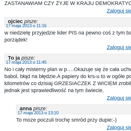
ZASTANAWIAM CZY ŻYJE W KRAJU DEMOKRATY
Zaloguj si
ojciec
pisze:
17 maja 2013 o 11:16
w niedzielę przyjedzie lider PIS na pewno coś z tym 
porządek!
Zaloguj si
To ja
pisze:
17 maja 2013 o 11:45
No i cały misterny plan w p….Okazuje się że cała uchw
babol, błąd na błędzie.A papiery do krs-u to w ogóle p
kilometrów co dzisiaj GRZESIACZEK Z WICIEM zrobi
jednak jest sprawiedliwość na tym świecie.
Zaloguj si
anna
pisze:
17 maja 2013 o 13:10
To moze poczuli trochę smród przy dupie:-)
Zaloguj si