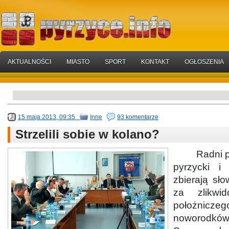
AKTUALNOŚCI
MIASTO
SPORT
KONTAKT
OGŁOSZENIA
15 maja 2013, 09:35
Inne
93 komentarze
Strzelili sobie w kolano?
Radni powi
pyrzycki i 
zbierają sło
za zlikwid
położnicz
noworodkó