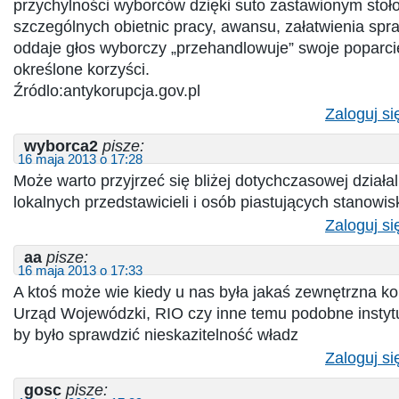
przychylności wyborców dzięki suto zastawionym stoło
szczególnych obietnic pracy, awansu, załatwienia spr
oddaje głos wyborczy „przehandlowuje” swoje poparc
określone korzyści.
Źródlo:antykorupcja.gov.pl
Zaloguj si
wyborca2
pisze:
16 maja 2013 o 17:28
Może warto przyjrzeć się bliżej dotychczasowej działa
lokalnych przedstawicieli i osób piastujących stanowis
Zaloguj si
aa
pisze:
16 maja 2013 o 17:33
A ktoś może wie kiedy u nas była jakaś zewnętrzna ko
Urząd Wojewódzki, RIO czy inne temu podobne instyt
by było sprawdzić nieskazitelność władz
Zaloguj si
gosc
pisze: