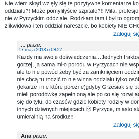
Nie wiem skąd wzięły się te pozytywne komentarze ko
oddziału?! Może pomyliłyście szpitale?!! Miła, profes
nie w Pyrzyckim oddziale. Rodziłam tam i był to ogrom
zlikwidowali ten oddział nareszcie, bo kobiety NIE CH
Zaloguj si
...
pisze:
17 maja 2013 o 09:27
Każdy ma swoje doświadczenia…Jednych traktow
gorzej, ja sama miło porodu w Pyrzycach nie ws
ale to nie powód żeby być za zamknięciem oddział
nie chcą tu rodzić to nie winna oddziału tylko os
(lekarze i nie które położne)gdyby Grzesiak się p
mieli porodówkę zapełnioną ale po co się rozwija
się do tyłu, do czasów gdzie kobiety rodziły w do
innych dziwnych miejscach 🙁 Pyrzyce, miasto sta
umieralnią na środku!!!
Zaloguj si
Ana
pisze: