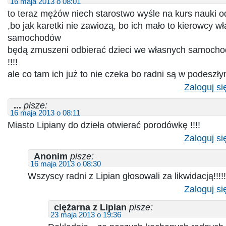
16 maja 2013 o 08:01
to teraz mężów niech starostwo wyśle na kurs nauki 
,bo jak karetki nie zawiozą, bo ich mało to kierowcy w
samochodów
będą zmuszeni odbierać dzieci we własnych samochod
!!!!
ale co tam ich już to nie czeka bo radni są w podeszłym
Zaloguj si
...
pisze:
16 maja 2013 o 08:11
Miasto Lipiany do dzieła otwierać porodówkę !!!!
Zaloguj si
Anonim
pisze:
16 maja 2013 o 08:30
Wszyscy radni z Lipian głosowali za likwidacją!!!!!
Zaloguj si
ciężarna z Lipian
pisze:
23 maja 2013 o 19:36