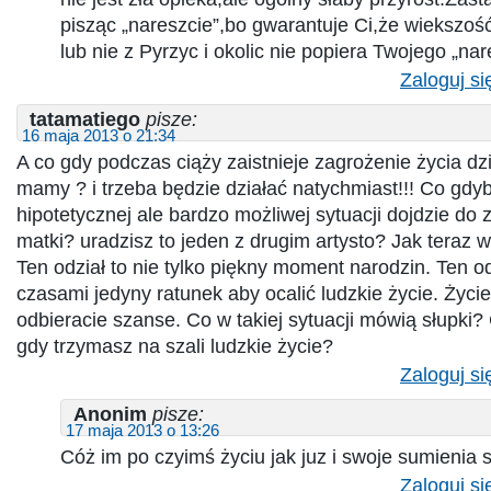
pisząc „nareszcie”,bo gwarantuje Ci,że wiekszość
lub nie z Pyrzyc i okolic nie popiera Twojego „nar
Zaloguj si
tatamatiego
pisze:
16 maja 2013 o 21:34
A co gdy podczas ciąży zaistnieje zagrożenie życia dz
mamy ? i trzeba będzie działać natychmiast!!! Co gdyb
hipotetycznej ale bardzo możliwej sytuacji dojdzie do 
matki? uradzisz to jeden z drugim artysto? Jak teraz w
Ten odział to nie tylko piękny moment narodzin. Ten od
czasami jedyny ratunek aby ocalić ludzkie życie. Życie
odbieracie szanse. Co w takiej sytuacji mówią słupk
gdy trzymasz na szali ludzkie życie?
Zaloguj si
Anonim
pisze:
17 maja 2013 o 13:26
Cóż im po czyimś życiu jak juz i swoje sumienia s
Zaloguj si