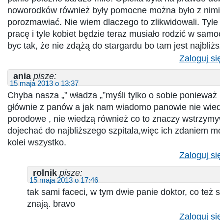
noworodków również były pomocne można było z nimi
porozmawiać. Nie wiem dlaczego to zlikwidowali. Tyle k
pracę i tyle kobiet będzie teraz musiało rodzić w sa
byc tak, że nie zdążą do stargardu bo tam jest najbliżs
Zaloguj si
ania
pisze:
15 maja 2013 o 13:37
Chyba nasza „” władza „”myśli tylko o sobie ponieważ 
głównie z panów a jak nam wiadomo panowie nie wied
porodowe , nie wiedzą również co to znaczy wstrzym
dojechać do najbliższego szpitala,więc ich zdaniem 
kolei wszystko.
Zaloguj si
rolnik
pisze:
15 maja 2013 o 17:46
tak sami faceci, w tym dwie panie doktor, co też 
znają. bravo
Zaloguj si