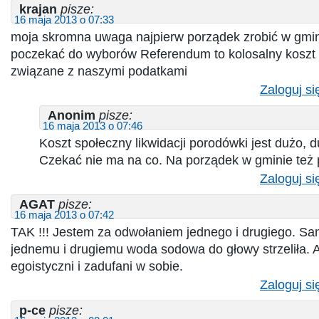
krajan
pisze:
16 maja 2013 o 07:33
moja skromna uwaga najpierw porządek zrobić w gmin
poczekać do wyborów Referendum to kolosalny koszt 
związane z naszymi podatkami
Zaloguj si
Anonim
pisze:
16 maja 2013 o 07:46
Koszt społeczny likwidacji porodówki jest dużo, 
Czekać nie ma na co. Na porządek w gminie też p
Zaloguj si
AGAT
pisze:
16 maja 2013 o 07:42
TAK !!! Jestem za odwołaniem jednego i drugiego. Sami
jednemu i drugiemu woda sodowa do głowy strzeliła. 
egoistyczni i zadufani w sobie.
Zaloguj si
p-ce
pisze: