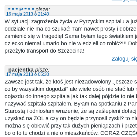
* * * P * * *
pisze:
16 maja 2013 o 21:40
W sytuacji zagrożenia życia w Pyrzyckim szpitalu a j
oddziale nie ma co szukać! Tam nawet prosty i dobrze 
zamienić się w tragedię! Sama byłam tego światkiem j
dziecko niemal umarło bo nie wiedzieli co robić?!!! Do
przeżyło transport do Szczecina!
Zaloguj si
pacjentka
pisze:
17 maja 2013 o 05:30
Zawsze jest tak, że ktoś jest niezadowolony „jeszcze si
co by wszystkim dogodził” ale wiele osób nie stać lub
dojazdu do innego szpitala jak tak dalej pójdzie to ni
nazywać szpitala szpitalem. Byłam na spotkaniu z Pa
Starostą i odniosłam wrażenie, że są zaślepieni dotac
uzyskać na ZOL a czy on będzie przynosił zyski? to ni
można się obłowić przy tak dużych pieniądzach i prze
bo o to tu chodzi a nie o mieszkańców. CORAZ CZĘŚ