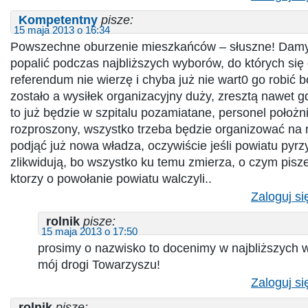
Kompetentny
pisze:
15 maja 2013 o 16:34
Powszechne oburzenie mieszkańców – słuszne! Damy
popalić podczas najbliższych wyborów, do których się
referendum nie wierzę i chyba już nie wart0 go robić 
zostało a wysiłek organizacyjny duży, zresztą nawet gd
to już będzie w szpitalu pozamiatane, personel poło
rozproszony, wszystko trzeba będzie organizować na
podjąć już nowa władza, oczywiście jeśli powiatu pyrz
zlikwidują, bo wszystko ku temu zmierza, o czym pis
ktorzy o powołanie powiatu walczyli..
Zaloguj si
rolnik
pisze:
15 maja 2013 o 17:50
prosimy o nazwisko to docenimy w najbliższych 
mój drogi Towarzyszu!
Zaloguj si
rolnik
pisze: