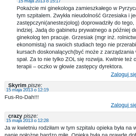
15 maja 2013 o 15:17
Pokażcie mi ginekologa zamieszkałego w Pyrzyc
tym szpitalem. Zwykła nieudolność Grzesiaka i j
zastępczyni(anestezjolog) doprowadziły do tego, 
indziej. Jadą do gabinetu prywatnego a później d
ginekolog ten pracuje. Grzesiak (mgr inż. rolnict
ekonomistą) na swoich studiach tego nie przerabi
kursach doskonalących(być może z zarządzania w
spał. Za to nie tylko ZOL się rozwija. Kwitnie też
terapii – oczko w głowie zastępcy dyrektora.
Zaloguj si
Skyrim
pisze:
15 maja 2013 o 12:19
Fus-Ro-Dah!!!
Zaloguj si
crazy
pisze:
15 maja 2013 o 12:28
Ja w kwietniu rodziłam w tym szpitalu opieka była na
panie położne bardzo miłe. Opieka była na prawde do