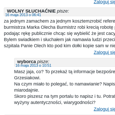
Zaloguj si
WOLNY SŁUCHAĆNIE
pisze:
16 maja 2013 o 06:41
za jednym zamachem za jednym kosztemzrobić refer
burmistrza Marka Olecha Burmistrz robi krecią robotę
podając rękę publicznie chcąc się wybielić że jest cacy
Bylem swiadkiem i słuchałem jak namawia ludzi przec
szpitala Panie Olech kto pod kim dołki kopie sam w n
Zaloguj si
wyborca
pisze:
16 maja 2013 o 10:51
Masz jaja, co? To przekaż tą informacje bezpośr
Grzesiakowi.
Na czym miało to polegać, to namawianie? Napisz
miarodajnie.
Skoro piszesz na tym portalu to napisz i tu. Potra
wyżyny autentyczności, wiarygodności?
Zaloguj si