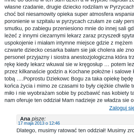
własne rzadanie, drugie dziecko rodzilam w Pyrzycac
choć bol niesamowity opieka super atmosfera wspaniał
poronienie w szpitalu w pyrzycach czułam ze cały per
smutku, po zabiegu przeniesiono mnie do innej sali g
leżeć z innymi ciezarnymi lekarz zaraz przyszedł spyt
uspokojenie i miałam intymne miejsce gdzie z mężem
czwarte dziecko cesarka bałam sie jak cholera ale zn
personel przyjazny i siostra anestozjologiczna która t
rękę kiedy lekarz wkuwal sie w kręgosłup … potem leze
przez kilkanaście godzin a Kochane położne i salowe 
tobą ….Poprostu Dziekowc Bogu za taka opiekę będę
końca życia i mimo ze czasami to były ciężkie chwile
miło i nie wyobrażam sobie by pozbawić nas kobiety tak
nam oferuje ten oddział Mam nadzieje ze władza sie 
Zaloguj si
Ana
pisze:
17 maja 2013 o 12:46
Dlatego, musimy ratować ten oddział! Musimy zro