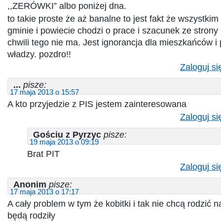
,,ZERÓWKI” albo poniżej dna.
to takie proste że aż banalne to jest fakt że wszystk
gminie i powiecie chodzi o prace i szacunek ze strony
chwili tego nie ma. Jest ignorancja dla mieszkańców i
władzy. pozdro!!
Zaloguj si
...
pisze:
17 maja 2013 o 15:57
A kto przyjedzie z PIS jestem zainteresowana
Zaloguj si
Gościu z Pyrzyc
pisze:
19 maja 2013 o 09:19
Brat PIT
Zaloguj si
Anonim
pisze:
17 maja 2013 o 17:17
A cały problem w tym że kobitki i tak nie chcą rodzić n
będą rodziły