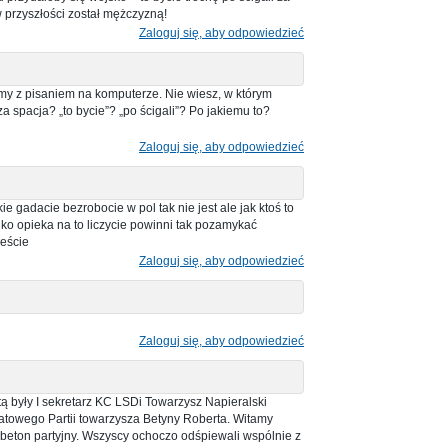
 przyszłości został mężczyzną!
Zaloguj się, aby odpowiedzieć
my z pisaniem na komputerze. Nie wiesz, w którym
a spacja? „to bycie”? „po ścigali”? Po jakiemu to?
Zaloguj się, aby odpowiedzieć
e gadacie bezrobocie w pol tak nie jest ale jak ktoś to
o opieka na to liczycie powinni tak pozamykać
eście
Zaloguj się, aby odpowiedzieć
Zaloguj się, aby odpowiedzieć
tą były I sekretarz KC LSDi Towarzysz Napieralski
atowego Partii towarzysza Betyny Roberta. Witamy
beton partyjny. Wszyscy ochoczo odśpiewali wspólnie z