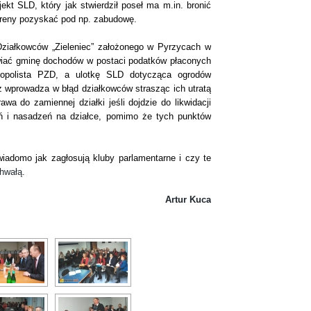
kt SLD, który jak stwierdził poseł ma m.in. bronić
ereny pozyskać pod np. zabudowę.
łkowców „Zieleniec” założonego w Pyrzycach w
wiać gminę dochodów w postaci podatków płaconych
nopolista PZD, a ulotkę SLD dotycząca ogrodów
 wprowadza w błąd działkowców strasząc ich utratą
wa do zamiennej działki jeśli dojdzie do likwidacji
eń i nasadzeń na działce, pomimo że tych punktów
omo jak zagłosują kluby parlamentarne i czy te
hwałą.
Artur Kuca