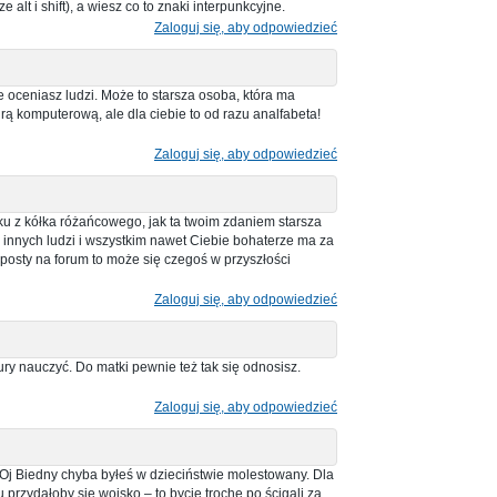
alt i shift), a wiesz co to znaki interpunkcyjne.
Zaloguj się, aby odpowiedzieć
 oceniasz ludzi. Może to starsza osoba, która ma
ą komputerową, ale dla ciebie to od razu analfabeta!
Zaloguj się, aby odpowiedzieć
 z kółka różańcowego, jak ta twoim zdaniem starsza
innych ludzi i wszystkim nawet Ciebie bohaterze ma za
 posty na forum to może się czegoś w przyszłości
Zaloguj się, aby odpowiedzieć
tury nauczyć. Do matki pewnie też tak się odnosisz.
Zaloguj się, aby odpowiedzieć
 Oj Biedny chyba byłeś w dzieciństwie molestowany. Dla
ju przydałoby się wojsko – to bycie trochę po ścigali za