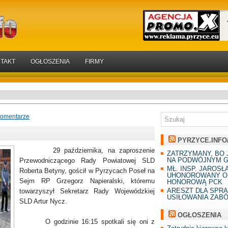
TAKT
OGŁOSZENIA
FIRMY
komentarze
PYRZYCE.INFO
29 października, na zaproszenie
ZATRZYMANY, BO 
NA PODWÓJNYM G
Przewodniczącego Rady Powiatowej SLD
MŁ. INSP. JAROSŁ
Roberta Betyny, gościł w Pyrzycach Poseł na
UHONOROWANY O
Sejm RP Grzegorz Napieralski, któremu
HONOROWĄ PCK
ARESZT DLA SPR
towarzyszył Sekretarz Rady Wojewódzkiej
USIŁOWANIA ZAB
SLD Artur Nycz.
OGŁOSZENIA
O godzinie 16:15 spotkali się oni z