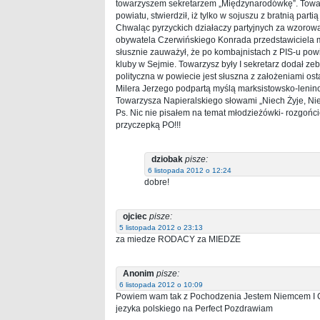
towarzyszem sekretarzem „Międzynarodówkę”. Towar
powiatu, stwierdził, iż tylko w sojuszu z bratnią par
Chwaląc pyrzyckich działaczy partyjnych za wzorow
obywatela Czerwińskiego Konrada przedstawiciela mi
słusznie zauważył, że po kombajnistach z PIS-u powin
kluby w Sejmie. Towarzysz były I sekretarz dodał zeb
polityczna w powiecie jest słuszna z założeniami ost
Milera Jerzego podpartą myślą marksistowsko-lenin
Towarzysza Napieralskiego słowami „Niech Żyje, Nie
Ps. Nic nie pisałem na temat młodzieżówki- rozgońci
przyczepką PO!!!
dziobak
pisze:
6 listopada 2012 o 12:24
dobre!
ojciec
pisze:
5 listopada 2012 o 23:13
za miedze RODACY za MIEDZE
Anonim
pisze:
6 listopada 2012 o 10:09
Powiem wam tak z Pochodzenia Jestem Niemcem I Ci
jezyka polskiego na Perfect Pozdrawiam