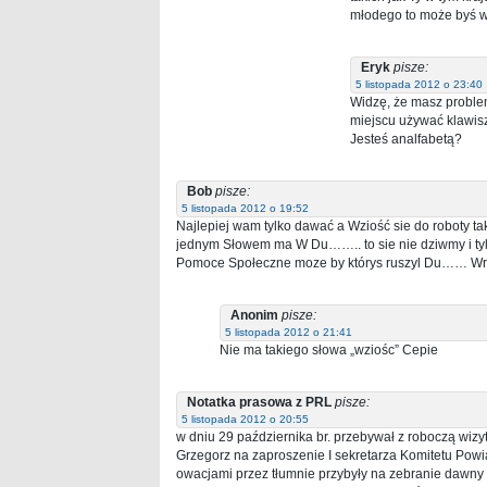
młodego to może byś w
Eryk
pisze:
5 listopada 2012 o 23:40
Widzę, że masz proble
miejscu używać klawisz
Jesteś analfabetą?
Bob
pisze:
5 listopada 2012 o 19:52
Najlepiej wam tylko dawać a Wziość sie do roboty taki
jednym Słowem ma W Du…….. to sie nie dziwmy i tylk
Pomoce Społeczne moze by którys ruszyl Du…… Wr
Anonim
pisze:
5 listopada 2012 o 21:41
Nie ma takiego słowa „wziośc” Cepie
Notatka prasowa z PRL
pisze:
5 listopada 2012 o 20:55
w dniu 29 października br. przebywał z roboczą wizy
Grzegorz na zaproszenie I sekretarza Komitetu Powi
owacjami przez tłumnie przybyły na zebranie dawny 