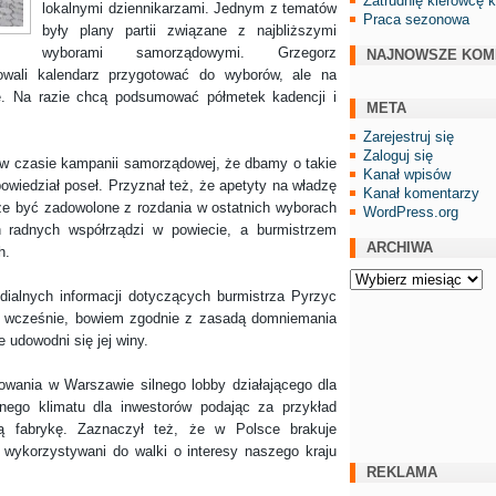
Zatrudnię kierowcę 
lokalnymi dziennikarzami. Jednym z tematów
Praca sezonowa
były plany partii związane z najbliższymi
wyborami samorządowymi. Grzegorz
NAJNOWSZE KOM
cowali kalendarz przygotować do wyborów, ale na
e. Na razie chcą podsumować półmetek kadencji i
META
Zarejestruj się
Zaloguj się
czasie kampanii samorządowej, że dbamy o takie
Kanał wpisów
wiedział poseł. Przyznał też, że apetyty na władzę
Kanał komentarzy
 być zadowolone z rozdania w ostatnich wyborach
WordPress.org
radnych współrządzi w powiecie, a burmistrzem
ARCHIWA
h.
Archiwa
nych informacji dotyczących burmistrza Pyrzyc
za wcześnie, bowiem zgodnie z zasadą domniemania
 udowodni się jej winy.
ia w Warszawie silnego lobby działającego dla
znego klimatu dla inwestorów podając za przykład
wą fabrykę. Zaznaczył też, że w Polsce brakuje
wykorzystywani do walki o interesy naszego kraju
REKLAMA