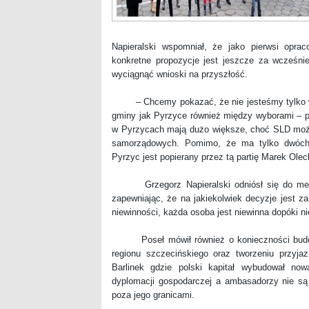
Napieralski wspomniał, że jako pierwsi opra
konkretne propozycje jest jeszcze za wcześni
wyciągnąć wnioski na przyszłość.
– Chcemy pokazać, że nie jesteśmy tylko w 
gminy jak Pyrzyce również między wyborami – po
w Pyrzycach mają dużo większe, choć SLD może
samorządowych. Pomimo, że ma tylko dwóch 
Pyrzyc jest popierany przez tą partię Marek Olec
Grzegorz Napieralski odniósł się do medial
zapewniając, że na jakiekolwiek decyzje jest 
niewinności, każda osoba jest niewinna dopóki nie
Poseł mówił również o konieczności budowan
regionu szczecińskiego oraz tworzeniu przyja
Barlinek gdzie polski kapitał wybudował no
dyplomacji gospodarczej a ambasadorzy nie są 
poza jego granicami.