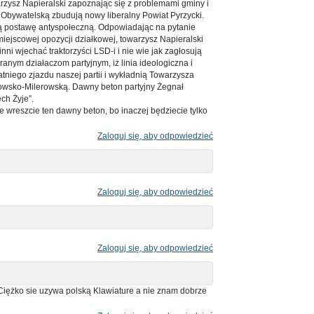
zysz Napieralski zapoznając się z problemami gminy i
tią Obywatelską zbudują nowy liberalny Powiat Pyrzycki.
ą postawę antyspołeczną. Odpowiadając na pytanie
ejscowej opozycji działkowej, towarzysz Napieralski
ni wjechać traktorzyści LSD-i i nie wie jak zagłosują
ranym działaczom partyjnym, iż linia ideologiczna i
atniego zjazdu naszej partii i wykładnią Towarzysza
owsko-Milerowską. Dawny beton partyjny Żegnał
ch Żyje”.
e wreszcie ten dawny beton, bo inaczej będziecie tylko
Zaloguj się, aby odpowiedzieć
Zaloguj się, aby odpowiedzieć
Zaloguj się, aby odpowiedzieć
ężko sie uzywa polską Klawiature a nie znam dobrze