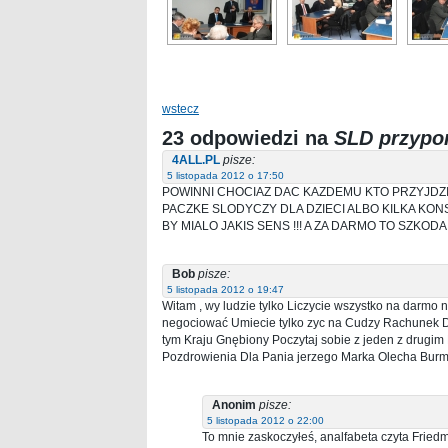
wstecz
23 odpowiedzi na
SLD przypo
4ALL.PL
pisze:
5 listopada 2012 o 17:50
POWINNI CHOCIAZ DAC KAZDEMU KTO PRZYJDZI
PACZKE SLODYCZY DLA DZIECI ALBO KILKA KON
BY MIALO JAKIS SENS !!! A ZA DARMO TO SZKOD
Bob
pisze:
5 listopada 2012 o 19:47
Witam , wy ludzie tylko Liczycie wszystko na darmo
negociować Umiecie tylko zyc na Cudzy Rachunek Daj
tym Kraju Gnębiony Poczytaj sobie z jeden z drugi
Pozdrowienia Dla Pania jerzego Marka Olecha Burm
Anonim
pisze:
5 listopada 2012 o 22:00
To mnie zaskoczyłeś, analfabeta czyta Frie