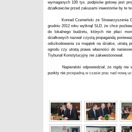
wymaganych 100 tys. podpisów gotowy jest proje
działkowców przed zakusami inwestorów by te t
Konrad Czerwiński ze Stowarzyszenia Dzia
grudniu 2012 roku wytknął SLD, że chce pozba
do lokalnego budżetu, których nie płaci mo
działkowych nazwał czystą propagandą ponieważ
odszkodowania za majątek na działce, utratą pra
ogrodu czy utratą prawa własności do naniesi
Trybunał Konstytucyjny nie zakwestionował.
Napieralski odpowiedział, że nigdy nie wiad
punkty nie
przepadną w czasie prac nad nową uc