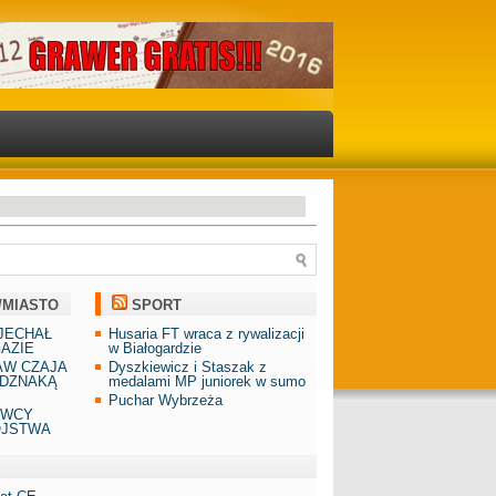
/MIASTO
SPORT
JECHAŁ
Husaria FT wraca z rywalizacji
AZIE
w Białogardzie
AW CZAJA
Dyszkiewicz i Staszak z
DZNAKĄ
medalami MP juniorek w sumo
Puchar Wybrzeża
AWCY
ÓJSTWA