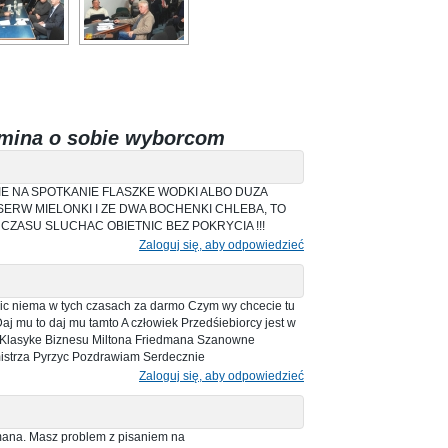
mina o sobie wyborcom
E NA SPOTKANIE FLASZKE WODKI ALBO DUZA
SERW MIELONKI I ZE DWA BOCHENKI CHLEBA, TO
A CZASU SLUCHAC OBIETNIC BEZ POKRYCIA !!!
Zaloguj się, aby odpowiedzieć
 nic niema w tych czasach za darmo Czym wy chcecie tu
 mu to daj mu tamto A człowiek Przedśiebiorcy jest w
m Klasyke Biznesu Miltona Friedmana Szanowne
istrza Pyrzyc Pozdrawiam Serdecznie
Zaloguj się, aby odpowiedzieć
dmana. Masz problem z pisaniem na