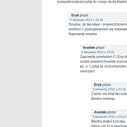
komputerze(przeczytaj do czego służą klawisze 
Eryk
pisze:
5 listopada 2012 o 22:46
Smutne, że tak łatwo i powierzchownie
problem z posługiwaniem się klawiatur
Naprawdę smutne.
Anonim
pisze:
5 listopada 2012 o 23:01
Zaprawdę powiadam Ci Eryczku
osoba powierzchownie ocenia 
gó..o, Czytaj ze zrozumieniem
nauczysz.
Eryk
pisze:
5 listopada 2012 o 23:16
Ciebie nie miał kto kul
Biedna kobieta.
Anonim
pisze:
5 listopada 2012 o 23:24
Biedny jesteś Eryczku,
takich jak Ty w tym kra