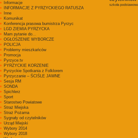
Informacje
szkoła podstawowa
INFORMACJE Z PYRZYCKIEGO RATUSZA
Inne
Komunikat
Konferencja prasowa bumistrza Pyrzyc
LGD ZIEMIA PYRZYCKA
Mam pytanie do…
OGŁOSZENIE WYBORCZE
POLICJA
Problemy mieszkańców
Promocja
Pyrzyce.tv
PYRZYCKIE KORZENIE
Pyrzyckie Spotkania z Folklorem
Pyrzyczanie – ŚCIŚLE JAWNE
Sesja RM
SONDA
Spichlerz
Sport
Starostwo Powiatowe
Straż Miejska
Straż Pożarna
Sygnały od czytelników
Urząd Miejski
Wybory 2014
Wybory 2018