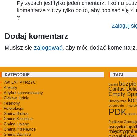
Pyrzycach jest tylko jeden cmentarz. I komu pot
komentarze ? Czy tylko po to, aby popisać się ? 
?
Zaloguj si
Dodaj komentarz
Musisz się
zalogować
, aby móc dodać komentarz.
KATEGORIE
TAGI
750 LAT PYRZYC
bezpi
baraki
Ankiety
Cantus Deli
Artykuł sponsorowany
Empty Sp
Ciekawi ludzie
kon
Historyczna
Felietony
pytanie do...
morsk
Fotorelacja
PDK
Gmina Bielice
poetic
Gmina Kozielice
Publiczne Gimnaz
Gmina Lipiany
pyrzyckie spot
Gmina Przelewice
międzygmin
Gmina Warnice
czytelników