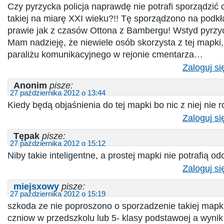
Czy pyrzycka policja naprawdę nie potrafi sporządzić 
takiej na miarę XXI wieku?!! Tę sporządzono na podk
prawie jak z czasów Ottona z Bambergu! Wstyd pyrzycc
Mam nadzieję, że niewiele osób skorzysta z tej mapki
paraliżu komunikacyjnego w rejonie cmentarza…
Zaloguj si
Anonim
pisze:
27 października 2012 o 13:44
Kiedy będą objaśnienia do tej mapki bo nic z niej nie
Zaloguj si
Tępak
pisze:
27 października 2012 o 15:12
Niby takie inteligentne, a prostej mapki nie potrafią od
Zaloguj si
miejsxowy
pisze:
27 października 2012 o 15:19
szkoda ze nie poproszono o sporzadzenie takiej mapki
czniow w przedszkolu lub 5- klasy podstawoej a wyni