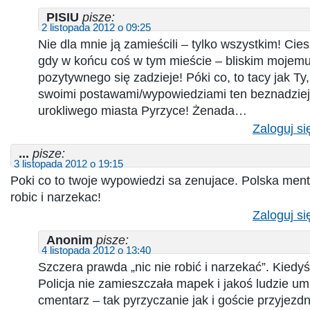
PISIU
pisze:
2 listopada 2012 o 09:25
Nie dla mnie ją zamieścili – tylko wszystkim! Cies
gdy w końcu coś w tym mieście – bliskim mojemu
pozytywnego się zadzieje! Póki co, to tacy jak Ty,
swoimi postawami/wypowiedziami ten beznadziej
urokliwego miasta Pyrzyce! Żenada…
Zaloguj si
...
pisze:
3 listopada 2012 o 19:15
Poki co to twoje wypowiedzi sa zenujace. Polska ment
robic i narzekac!
Zaloguj si
Anonim
pisze:
4 listopada 2012 o 13:40
Szczera prawda „nic nie robić i narzekać”. Kiedyś 
Policja nie zamieszczała mapek i jakoś ludzie umie
cmentarz – tak pyrzyczanie jak i goście przyjezdn