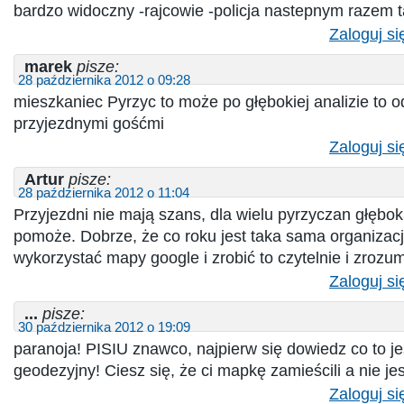
bardzo widoczny -rajcowie -policja nastepnym razem t
Zaloguj si
marek
pisze:
28 października 2012 o 09:28
mieszkaniec Pyrzyc to może po głębokiej analizie to o
przyjezdnymi gośćmi
Zaloguj si
Artur
pisze:
28 października 2012 o 11:04
Przyjezdni nie mają szans, dla wielu pyrzyczan głębok
pomoże. Dobrze, że co roku jest taka sama organizac
wykorzystać mapy google i zrobić to czytelnie i zrozum
Zaloguj si
...
pisze:
30 października 2012 o 19:09
paranoja! PISIU znawco, najpierw się dowiedz co to je
geodezyjny! Ciesz się, że ci mapkę zamieścili a nie j
Zaloguj si