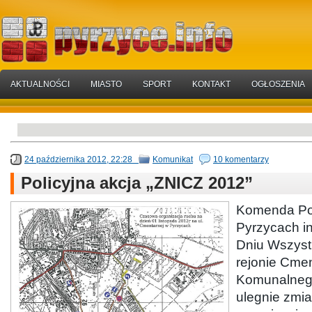
AKTUALNOŚCI
MIASTO
SPORT
KONTAKT
OGŁOSZENIA
24 października 2012, 22:28
Komunikat
10 komentarzy
Policyjna akcja „ZNICZ 2012”
Komenda Pow
Pyrzycach in
Dniu Wszyst
rejonie Cme
Komunalneg
ulegnie zmi