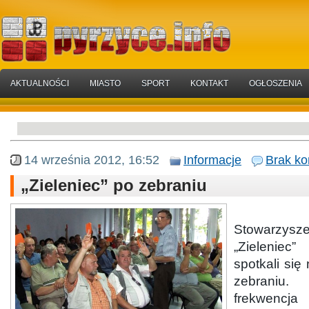
AKTUALNOŚCI
MIASTO
SPORT
KONTAKT
OGŁOSZENIA
14 września 2012, 16:52
Informacje
Brak ko
„Zieleniec” po zebraniu
Czło
Stowarzysz
„Zieleniec
spotkali si
zebrani
frekwencja