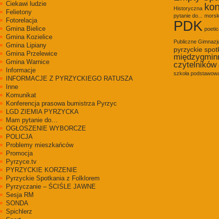
Ciekawi ludzie
kon
Historyczna
Felietony
pytanie do...
morsk
Fotorelacja
PDK
Gmina Bielice
poetic
Gmina Kozielice
Publiczne Gimnaz
Gmina Lipiany
pyrzyckie spot
Gmina Przelewice
międzygmin
Gmina Warnice
czytelników
Informacje
szkoła podstawowa
INFORMACJE Z PYRZYCKIEGO RATUSZA
Inne
Komunikat
Konferencja prasowa bumistrza Pyrzyc
LGD ZIEMIA PYRZYCKA
Mam pytanie do…
OGŁOSZENIE WYBORCZE
POLICJA
Problemy mieszkańców
Promocja
Pyrzyce.tv
PYRZYCKIE KORZENIE
Pyrzyckie Spotkania z Folklorem
Pyrzyczanie – ŚCIŚLE JAWNE
Sesja RM
SONDA
Spichlerz