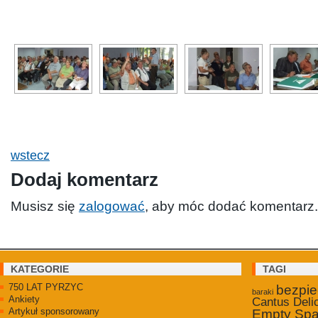
wstecz
Dodaj komentarz
Musisz się
zalogować
, aby móc dodać komentarz.
KATEGORIE
TAGI
750 LAT PYRZYC
bezpi
baraki
Ankiety
Cantus Deli
Artykuł sponsorowany
Empty Sp