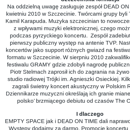
Na oddzielną uwagę zasługuje zespół DEAD ON
kwietniu 2010 w Szczecinie. Twórcami grupy byli
Kamil Karapuda. Muzyka szczecinian to nowocze
z wpływami muzyki elektronicznej, czego moż
podczas pyrzyckiego koncertu. Zespół zadebiut
pierwszy publiczny występ na antenie TVP. Nast
koncertów jako support różnych gwiazd na festiw
formatu w Szczecinie. W sierpniu 2010 zakwalifiko
festiwalu GRAMY gdzie zdobyli nagrodę publiczn
Piotr Stelmach zaprosił ich do zagrania na żyw
studio radiowej Trójki im. Agnieszki Osieckiej. Kil
zagrali świetny koncert akustyczny w Polskim 
Dziennikarze muzyczni określają ich granie miane
polsko’ brzmiącego debiutu od czasów The Ca
I dlaczego
EMPTY SPACE jak i DEAD ON TIME dali naprawd
Występy dodajmy za darmo. Promocję koncertu 