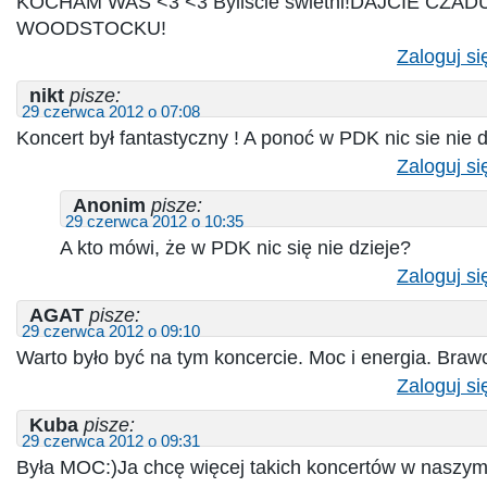
KOCHAM WAS <3 <3 Byliście świetni!DAJCIE CZAD
WOODSTOCKU!
Zaloguj si
nikt
pisze:
29 czerwca 2012 o 07:08
Koncert był fantastyczny ! A ponoć w PDK nic sie nie d
Zaloguj si
Anonim
pisze:
29 czerwca 2012 o 10:35
A kto mówi, że w PDK nic się nie dzieje?
Zaloguj si
AGAT
pisze:
29 czerwca 2012 o 09:10
Warto było być na tym koncercie. Moc i energia. Braw
Zaloguj si
Kuba
pisze:
29 czerwca 2012 o 09:31
Była MOC:)Ja chcę więcej takich koncertów w naszym m