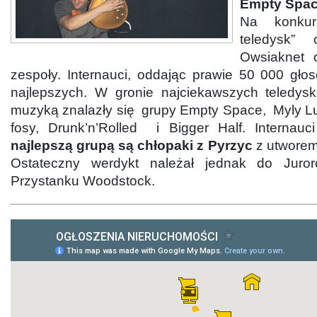
Empty Spac
Na konkur
teledysk” 
Owsiaknet o
zespoły. Internauci, oddając prawie 50 000 głos
najlepszych. W gronie najciekawszych teledys
muzyką znalazły się grupy Empty Space, Myly L
fosy, Drunk’n’Rolled i Bigger Half. Internauc
najlepszą grupą są chłopaki z Pyrzyc
z utworem
Ostateczny werdykt należał jednak do Juror
Przystanku Woodstock.