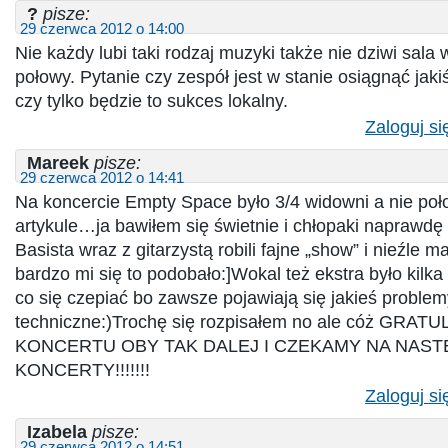
?
pisze:
29 czerwca 2012 o 14:00
Nie każdy lubi taki rodzaj muzyki także nie dziwi sala 
połowy. Pytanie czy zespół jest w stanie osiągnąć jak
czy tylko będzie to sukces lokalny.
Zaloguj si
Mareek
pisze:
29 czerwca 2012 o 14:41
Na koncercie Empty Space było 3/4 widowni a nie poł
artykule…ja bawiłem się świetnie i chłopaki naprawdę 
Basista wraz z gitarzystą robili fajne „show” i nieźle 
bardzo mi się to podobało:]Wokal też ekstra było kilk
co się czepiać bo zawsze pojawiają się jakieś problem
techniczne:)Trochę się rozpisałem no ale cóż GR
KONCERTU OBY TAK DALEJ I CZEKAMY NA NAS
KONCERTY!!!!!!!
Zaloguj si
Izabela
pisze:
29 czerwca 2012 o 14:51