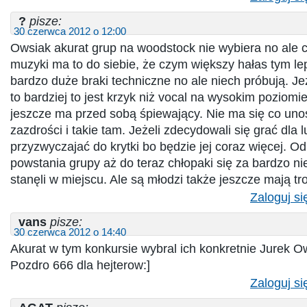
?
pisze:
30 czerwca 2012 o 12:00
Owsiak akurat grup na woodstock nie wybiera no ale c
muzyki ma to do siebie, że czym większy hałas tym lep
bardzo duże braki techniczne no ale niech próbują. Je
to bardziej to jest krzyk niż vocal na wysokim poziomi
jeszcze ma przed sobą śpiewający. Nie ma się co unos
zazdrości i takie tam. Jeżeli zdecydowali się grać dla 
przyzwyczajać do krytki bo będzie jej coraz więcej. O
powstania grupy aż do teraz chłopaki się za bardzo nie
stanęli w miejscu. Ale są młodzi także jeszcze mają tr
Zaloguj si
vans
pisze:
30 czerwca 2012 o 14:40
Akurat w tym konkursie wybral ich konkretnie Jurek 
Pozdro 666 dla hejterow:]
Zaloguj si