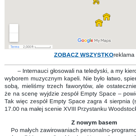
ZOBACZ WSZYSTKO
reklama
– Internauci głosowali na teledyski, a my kier
wyborem muzycznym kapeli. Nie było łatwo, spie
sobą, mieliśmy trzech faworytów, ale ostateczn
że na scenę wyjdzie zespół Empty Space – powie
Tak więc zespół Empty Space zagra 4 sierpnia (
17.00 na małej scenie XVIII Przystanku Woodstoc
Z nowym basem
Po małych zawirowaniach personalno-program