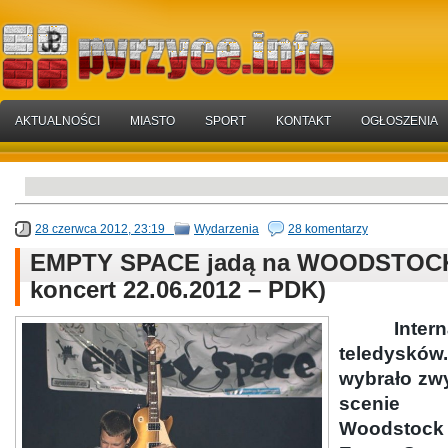
AKTUALNOŚCI
MIASTO
SPORT
KONTAKT
OGŁOSZENIA
28 czerwca 2012, 23:19
Wydarzenia
28 komentarzy
EMPTY SPACE jadą na WOODSTOCK 
koncert 22.06.2012 – PDK)
Internauc
teledysków
wybrało zwy
scenie
Woodstock