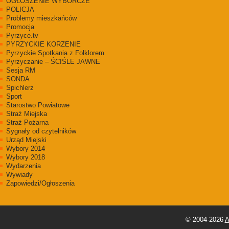
OGŁOSZENIE WYBORCZE
POLICJA
Problemy mieszkańców
Promocja
Pyrzyce.tv
PYRZYCKIE KORZENIE
Pyrzyckie Spotkania z Folklorem
Pyrzyczanie – ŚCIŚLE JAWNE
Sesja RM
SONDA
Spichlerz
Sport
Starostwo Powiatowe
Straż Miejska
Straż Pożarna
Sygnały od czytelników
Urząd Miejski
Wybory 2014
Wybory 2018
Wydarzenia
Wywiady
Zapowiedzi/Ogłoszenia
© 2004-2026
A