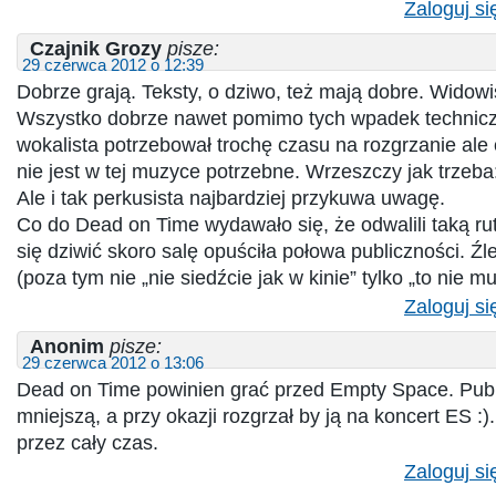
Zaloguj si
Czajnik Grozy
pisze:
29 czerwca 2012 o 12:39
Dobrze grają. Teksty, o dziwo, też mają dobre. Widowi
Wszystko dobrze nawet pomimo tych wpadek techniczn
wokalista potrzebował trochę czasu na rozgrzanie ale
nie jest w tej muzyce potrzebne. Wrzeszczy jak trzeba
Ale i tak perkusista najbardziej przykuwa uwagę.
Co do Dead on Time wydawało się, że odwalili taką ru
się dziwić skoro salę opuściła połowa publiczności. Źl
(poza tym nie „nie siedźcie jak w kinie” tylko „to nie 
Zaloguj si
Anonim
pisze:
29 czerwca 2012 o 13:06
Dead on Time powinien grać przed Empty Space. Publi
mniejszą, a przy okazji rozgrzał by ją na koncert ES :
przez cały czas.
Zaloguj si