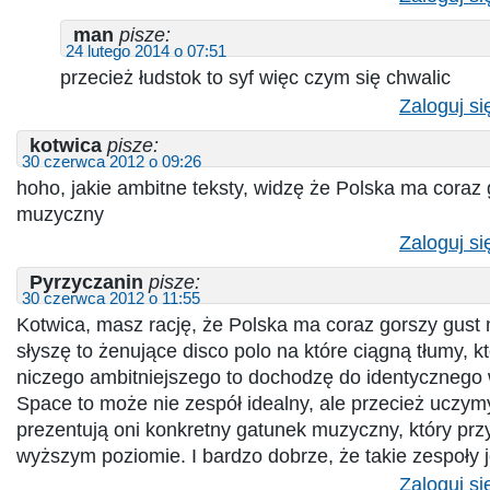
man
pisze:
24 lutego 2014 o 07:51
przecież łudstok to syf więc czym się chwalic
Zaloguj si
kotwica
pisze:
30 czerwca 2012 o 09:26
hoho, jakie ambitne teksty, widzę że Polska ma cora
muzyczny
Zaloguj si
Pyrzyczanin
pisze:
30 czerwca 2012 o 11:55
Kotwica, masz rację, że Polska ma coraz gorszy gust
słyszę to żenujące disco polo na które ciągną tłumy, k
niczego ambitniejszego to dochodzę do identycznego
Space to może nie zespół idealny, ale przecież uczymy
prezentują oni konkretny gatunek muzyczny, który przy
wyższym poziomie. I bardzo dobrze, że takie zespoły
Zaloguj si