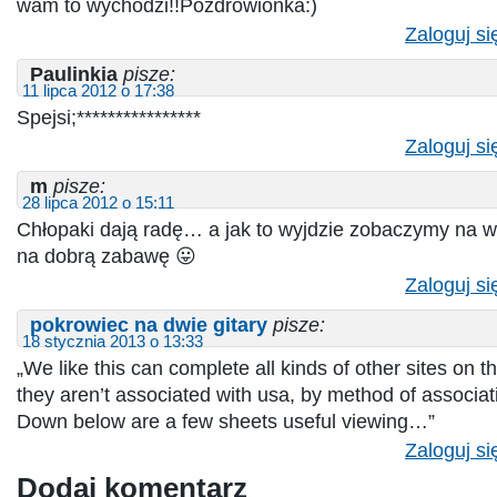
wam to wychodzi!!Pozdrowionka:)
Zaloguj si
Paulinkia
pisze:
11 lipca 2012 o 17:38
Spejsi;****************
Zaloguj si
m
pisze:
28 lipca 2012 o 15:11
Chłopaki dają radę… a jak to wyjdzie zobaczymy na w
na dobrą zabawę 😛
Zaloguj si
pokrowiec na dwie gitary
pisze:
18 stycznia 2013 o 13:33
„We like this can complete all kinds of other sites on 
they aren’t associated with usa, by method of associat
Down below are a few sheets useful viewing…”
Zaloguj si
Dodaj komentarz