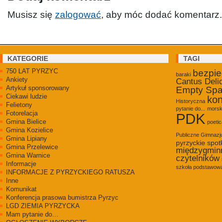
Musisz się
zalogować
, aby móc dodać komentarz.
KATEGORIE
TAGI
750 LAT PYRZYC
bezpi
baraki
Ankiety
Cantus Deli
Artykuł sponsorowany
Empty Sp
Ciekawi ludzie
kon
Historyczna
Felietony
pytanie do...
morsk
Fotorelacja
PDK
Gmina Bielice
poetic
Gmina Kozielice
Publiczne Gimnaz
Gmina Lipiany
pyrzyckie spot
Gmina Przelewice
międzygmin
Gmina Warnice
czytelników
Informacje
szkoła podstawowa
INFORMACJE Z PYRZYCKIEGO RATUSZA
Inne
Komunikat
Konferencja prasowa bumistrza Pyrzyc
LGD ZIEMIA PYRZYCKA
Mam pytanie do…