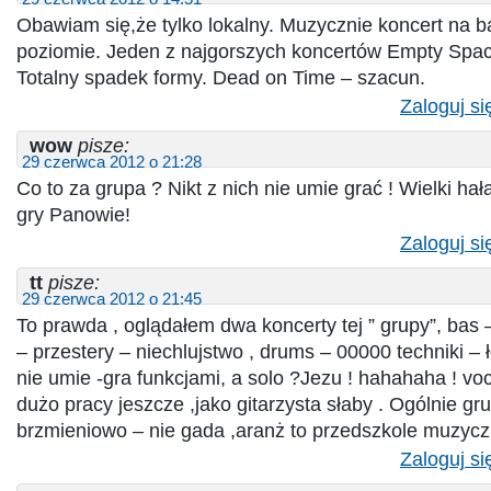
Obawiam się,że tylko lokalny. Muzycznie koncert na b
poziomie. Jeden z najgorszych koncertów Empty Spac
Totalny spadek formy. Dead on Time – szacun.
Zaloguj si
wow
pisze:
29 czerwca 2012 o 21:28
Co to za grupa ? Nikt z nich nie umie grać ! Wielki hał
gry Panowie!
Zaloguj si
tt
pisze:
29 czerwca 2012 o 21:45
To prawda , oglądałem dwa koncerty tej ” grupy”, bas – 
– przestery – niechlujstwo , drums – 00000 techniki – ł
nie umie -gra funkcjami, a solo ?Jezu ! hahahaha ! vo
dużo pracy jeszcze ,jako gitarzysta słaby . Ogólnie grup
brzmieniowo – nie gada ,aranż to przedszkole muzycz
Zaloguj si