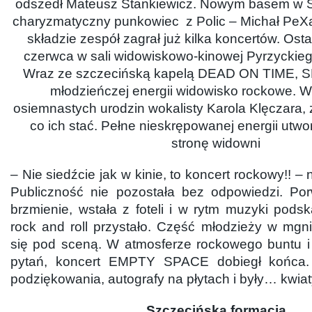
odszedł Mateusz Stankiewicz. Nowym basem w
charyzmatyczny punkowiec z Polic – Michał Pe
składzie zespół zagrał już kilka koncertów. Osta
czerwca w sali widowiskowo-kinowej Pyrzyckieg
Wraz ze szczecińską kapelą DEAD ON TIME, SP
młodzieńczej energii widowisko rockowe. W
osiemnastych urodzin wokalisty Karola Klęczara,
co ich stać. Pełne nieskrępowanej energii utw
stronę widowni
– Nie siedźcie jak w kinie, to koncert rockowy!! –
Publiczność nie pozostała bez odpowiedzi. Po
brzmienie, wstała z foteli i w rytm muzyki podsk
rock and roll przystało. Część młodzieży w mgn
się pod sceną. W atmosferze rockowego buntu i
pytań, koncert EMPTY SPACE dobiegł końca. 
podziękowania, autografy na płytach i były… kwiat
Szczecińska formacja