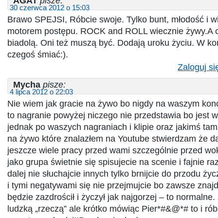
AGAT
pisze:
30 czerwca 2012 o 15:03
Brawo SPEJSI, Róbcie swoje. Tylko bunt, młodość i wi
motorem postępu. ROCK and ROLL wiecznie żywy.A ci 
biadolą. Oni też muszą być. Dodają uroku życiu. W ko
czegoś śmiać:).
Zaloguj si
Mycha
pisze:
4 lipca 2012 o 22:03
Nie wiem jak gracie na żywo bo nigdy na waszym konc
to nagranie powyżej niczego nie przedstawia bo jest w 
jednak po waszych nagraniach i klipie oraz jakimś ta
na żywo które znalazłem na Youtube stwierdzam że d
jeszcze wiele pracy przed wami szczególnie przed wok
jako grupa świetnie się spisujecie na scenie i fajnie r
dalej nie słuchajcie innych tylko brnijcie do przodu ży
i tymi negatywami się nie przejmujcie bo zawsze znajdz
będzie zazdrościł i życzył jak najgorzej – to normalne.
ludzką „rzeczą” ale krótko mówiąc Pier*#&@*# to i rób