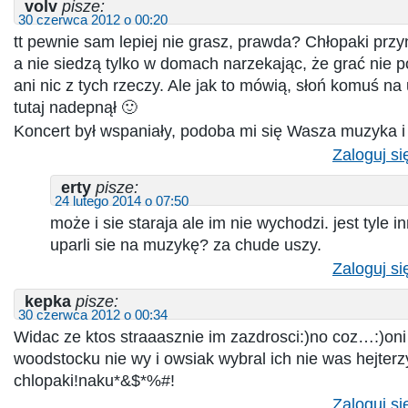
volv
pisze:
30 czerwca 2012 o 00:20
tt pewnie sam lepiej nie grasz, prawda? Chłopaki przyn
a nie siedzą tylko w domach narzekając, że grać nie potr
ani nic z tych rzeczy. Ale jak to mówią, słoń komuś n
tutaj nadepnął 🙂
Koncert był wspaniały, podoba mi się Wasza muzyka i 
Zaloguj si
erty
pisze:
24 lutego 2014 o 07:50
może i sie staraja ale im nie wychodzi. jest tyle 
uparli sie na muzykę? za chude uszy.
Zaloguj si
kepka
pisze:
30 czerwca 2012 o 00:34
Widac ze ktos straaasznie im zazdrosci:)no coz…:)oni
woodstocku nie wy i owsiak wybral ich nie was hejter
chlopaki!naku*&$*%#!
Zaloguj si