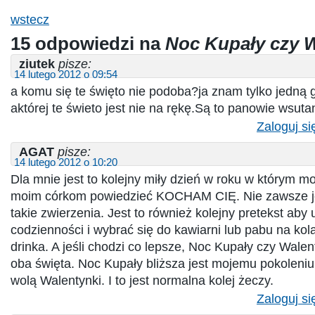
wstecz
15 odpowiedzi na
Noc Kupały czy 
ziutek
pisze:
14 lutego 2012 o 09:54
a komu się te święto nie podoba?ja znam tylko jedn
aktórej te świeto jest nie na rękę.Są to panowie wsut
Zaloguj si
AGAT
pisze:
14 lutego 2012 o 10:20
Dla mnie jest to kolejny miły dzień w roku w którym mo
moim córkom powiedzieć KOCHAM CIĘ. Nie zawsze jes
takie zwierzenia. Jest to również kolejny pretekst aby 
codzienności i wybrać się do kawiarni lub pabu na kol
drinka. A jeśli chodzi co lepsze, Noc Kupały czy Walen
oba święta. Noc Kupały bliższa jest mojemu pokoleniu
wolą Walentynki. I to jest normalna kolej żeczy.
Zaloguj si