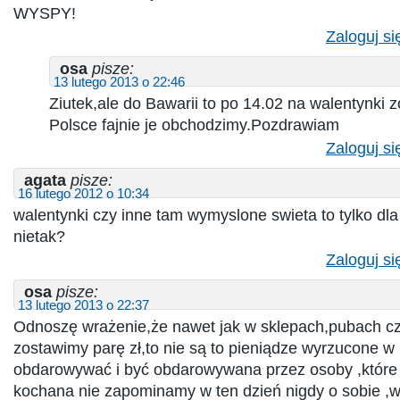
WYSPY!
Zaloguj si
osa
pisze:
13 lutego 2013 o 22:46
Ziutek,ale do Bawarii to po 14.02 na walentynki 
Polsce fajnie je obchodzimy.Pozdrawiam
Zaloguj si
agata
pisze:
16 lutego 2012 o 10:34
walentynki czy inne tam wymyslone swieta to tylko dl
nietak?
Zaloguj si
osa
pisze:
13 lutego 2013 o 22:37
Odnoszę wrażenie,że nawet jak w sklepach,pubach cz
zostawimy parę zł,to nie są to pieniądze wyrzucone w
obdarowywać i być obdarowywana przez osoby ,które
kochana nie zapominamy w ten dzień nigdy o sobie ,