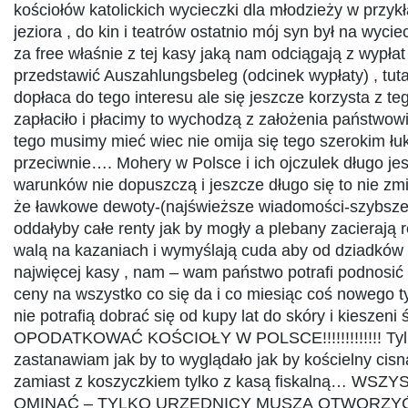
kościołów katolickich wycieczki dla młodzieży w przykł
jeziora , do kin i teatrów ostatnio mój syn był na wyc
za free właśnie z tej kasy jaką nam odciągają z wypłat
przedstawić Auszahlungsbeleg (odcinek wypłaty) , tutaj
dopłaca do tego interesu ale się jeszcze korzysta z teg
zapłaciło i płacimy to wychodzą z założenia państwowi
tego musimy mieć wiec nie omija się tego szerokim łu
przeciwnie…. Mohery w Polsce i ich ojczulek długo je
warunków nie dopuszczą i jeszcze długo się to nie z
że ławkowe dewoty-(najświeższe wiadomości-szybsze
oddałyby całe renty jak by mogły a plebany zacierają r
walą na kazaniach i wymyślają cuda aby od dziadków
najwięcej kasy , nam – wam państwo potrafi podnosić 
ceny na wszystko co się da i co miesiąc coś nowego ty
nie potrafią dobrać się od kupy lat do skóry i kieszen
OPODATKOWAĆ KOŚCIOŁY W POLSCE!!!!!!!!!!!!! Tylk
zastanawiam jak by to wyglądało jak by kościelny cisn
zamiast z koszyczkiem tylko z kasą fiskalną… WSZ
OMINĄĆ – TYLKO URZĘDNICY MUSZĄ OTWORZY