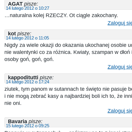
AGAT
pisze:
14 lutego 2012 o 10:27
…naturalna kolej RZECZY. Ot ciągle zakochany.
Zaloguj si
kot
pisze:
14 lutego 2012 o 11:05
Nigdy za wiele okazji do okazania ukochanej osobie u
nie walentynki co za różnica. Kwiaty, szampan w dłoń 
osoby goń, goń, goń.
Zaloguj si
kappoditutti
pisze:
14 lutego 2012 o 17:24
ziutek, tym panom w sutannach te święto nie pasuje bo
i nie mogą zebrać kasy a najbardziej boli ich to, że inn
nie oni.
Zaloguj si
Bavaria
pisze:
15 lutego 2012 o 09:25