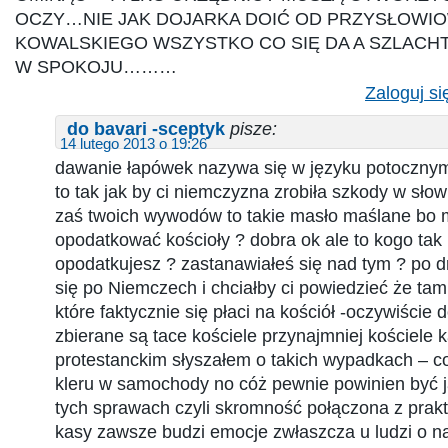
OCZY…NIE JAK DOJARKA DOIĆ OD PRZYSŁOWI
KOWALSKIEGO WSZYSTKO CO SIĘ DA A SZLACHT
W SPOKOJU………
Zaloguj si
do bavari -sceptyk
pisze:
14 lutego 2013 o 19:26
dawanie łapówek nazywa się w języku potocznym 
to tak jak by ci niemczyzna zrobiła szkody w słow
zaś twoich wywodów to takie masło maślane bo
opodatkować kościoły ? dobra ok ale to kogo ta
opodatkujesz ? zastanawiałeś się nad tym ? po d
się po Niemczech i chciałby ci powiedzieć że t
które faktycznie się płaci na kościół -oczywiście d
zbierane są tace kościele przynajmniej kościele k
protestanckim słyszałem o takich wypadkach – c
kleru w samochody no cóż pewnie powinien być j
tych sprawach czyli skromność połączona z prakt
kasy zawsze budzi emocje zwłaszcza u ludzi o n