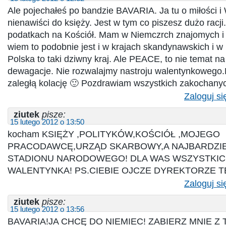
Ale pojechałeś po bandzie BAVARIA. Ja tu o miłości i
nienawiści do księży. Jest w tym co piszesz dużo racji
podatkach na Kościół. Mam w Niemczrch znajomych i 
wiem to podobnie jest i w krajach skandynawskich i w 
Polska to taki dziwny kraj. Ale PEACE, to nie temat na
dewagacje. Nie rozwalajmy nastroju walentynkowego
zaległą kolację 🙂 Pozdrawiam wszystkich zakochany
Zaloguj si
ziutek
pisze:
15 lutego 2012 o 13:50
kocham KSIĘŻY ,POLITYKÓW,KOŚCIÓŁ ,MOJEGO
PRACODAWCĘ,URZĄD SKARBOWY,A NAJBARDZI
STADIONU NARODOWEGO! DLA WAS WSZYSTKIC
WALENTYNKA! PS.CIEBIE OJCZE DYREKTORZE T
Zaloguj si
ziutek
pisze:
15 lutego 2012 o 13:56
BAVARIA!JA CHCĘ DO NIEMIEC! ZABIERZ MNIE Z 