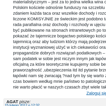
materialistycznym – jest za to jedna wielka wina
Polskim kościele odnośnie funduszy na szczeblu
zdaniem każda taca oraz wszelkie dochody i roz
liczone KOMISYJNIE ze świeckim jest podobno ta
rada parafialna oraz dochody i rozchody w ujęci
być publikowane na stronach intranetowych po t
pokazać że tajemnicze bogactwo polskiego kościo
tajemnicą oraz aby ludziom którzy mają podejrze
instytucji wyznaniowej ulżyć w ich ciekawości ora
propagandzie dobrych rozwiązań podatkowych – 
sam podatek w sobie jest niczym innym jak łapówk
oficjalną za które teoretycznie kupujemy sobie b
praworządność ,ubezpieczenia itd itd pytanie brzm
łapówki nam się zwracają ?nad tym by się warto 
czas bowiem według mnie państwo to patologiczn
nie warto płacić w naszych czasach zbyt wiele ta
Zaloguj si
AGAT
pisze:
15 lutego 2012 o 12:32