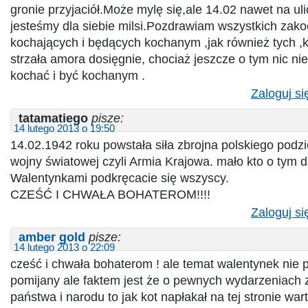
gronie przyjaciół.Może mylę się,ale 14.02 nawet na ul
jesteśmy dla siebie milsi.Pozdrawiam wszystkich zak
kochających i będących kochanym ,jak również tych 
strzała amora dosięgnie, chociaż jeszcze o tym nic ni
kochać i być kochanym .
Zaloguj si
tatamatiego
pisze:
14 lutego 2013 o 19:50
14.02.1942 roku powstała siła zbrojna polskiego podz
wojny światowej czyli Armia Krajowa. mało kto o tym dz
Walentynkami podkręcacie się wszyscy.
CZEŚĆ I CHWAŁA BOHATEROM!!!!
Zaloguj si
amber gold
pisze:
14 lutego 2013 o 22:09
cześć i chwała bohaterom ! ale temat walentynek nie 
pomijany ale faktem jest że o pewnych wydarzeniach z
państwa i narodu to jak kot napłakał na tej stronie w