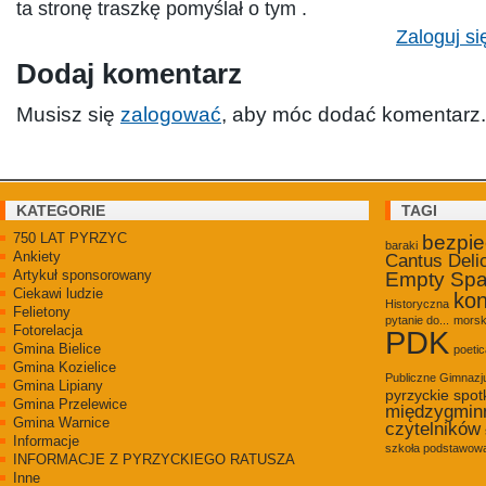
ta stronę traszkę pomyślał o tym .
Zaloguj si
Dodaj komentarz
Musisz się
zalogować
, aby móc dodać komentarz.
KATEGORIE
TAGI
750 LAT PYRZYC
bezpi
baraki
Ankiety
Cantus Deli
Artykuł sponsorowany
Empty Sp
Ciekawi ludzie
kon
Historyczna
Felietony
pytanie do...
morsk
Fotorelacja
PDK
Gmina Bielice
poetic
Gmina Kozielice
Publiczne Gimnaz
Gmina Lipiany
pyrzyckie spot
Gmina Przelewice
międzygmin
Gmina Warnice
czytelników
Informacje
szkoła podstawowa
INFORMACJE Z PYRZYCKIEGO RATUSZA
Inne