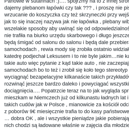
Panowie w sutannach :)…. spójrzmy na to z innej stro
dajemy plebanom łapówki czy tak ??? , i proszę nie pis
wrzucanie do koszyczka czy też skrzyneczki przy wejś
jak to się inaczej nazywa jak nie łapówka , plebany wi
wszelakie sposoby aby uwinąć się od odpowiedzialnoś
nie trafiła na biurko urzędu skarbowego i długo jeszcze 
będą śmigać od salonu do salonu i będą dale przebier
samochodach , rewia mody się zrobiła ostatnio widzia
katedrę podjechał Leksusem i to nie byle jakim…nie 
takie auto więc pytanie z kąd takie auto , nie zaczepia
samochodach bo to też i zrobił się koło tego stereoty
wyciągnąć bezapelacyjne kilkanaście takich przykład
rozwinąć jeszcze bardzo daleko i powyciągać wszystki
dociągnięcia…. Popatrzcie teraz na to jak wygląda s
mieszkam w Niemczech już od kilkunastu ładnych lat i
takich cudów jak w Polsce , mianowicie za kościół o
z poborów 9€ miesięcznie trafia to do kasy państwowej
… dobra OK , ale i wszystkie pieniądze jakie pobierają
nich chodzi są ładowane właśnie w zajęcia dla młodz