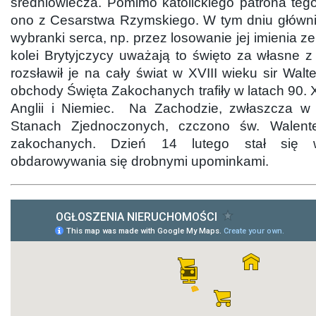
średniowiecza. Pomimo katolickiego patrona teg
ono z Cesarstwa Rzymskiego. W tym dniu główni
wybranki serca, np. przez losowanie jej imienia ze
kolei Brytyjczycy uważają to święto za własne z
rozsławił je na cały świat w XVIII wieku sir Walt
obchody Święta Zakochanych trafiły w latach 90. X
Anglii i Niemiec. Na Zachodzie, zwłaszcza w Wi
Stanach Zjednoczonych, czczono św. Walent
zakochanych. Dzień 14 lutego stał się 
obdarowywania się drobnymi upominkami.