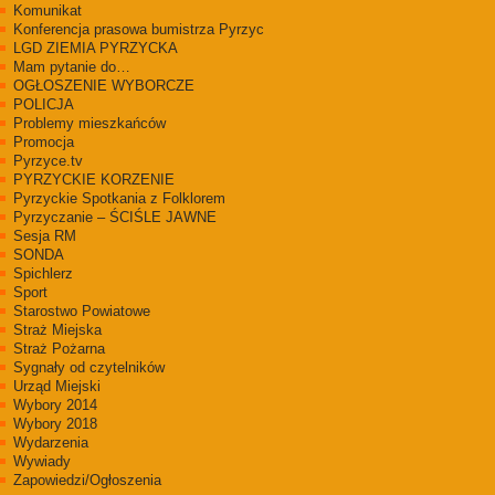
Komunikat
Konferencja prasowa bumistrza Pyrzyc
LGD ZIEMIA PYRZYCKA
Mam pytanie do…
OGŁOSZENIE WYBORCZE
POLICJA
Problemy mieszkańców
Promocja
Pyrzyce.tv
PYRZYCKIE KORZENIE
Pyrzyckie Spotkania z Folklorem
Pyrzyczanie – ŚCIŚLE JAWNE
Sesja RM
SONDA
Spichlerz
Sport
Starostwo Powiatowe
Straż Miejska
Straż Pożarna
Sygnały od czytelników
Urząd Miejski
Wybory 2014
Wybory 2018
Wydarzenia
Wywiady
Zapowiedzi/Ogłoszenia