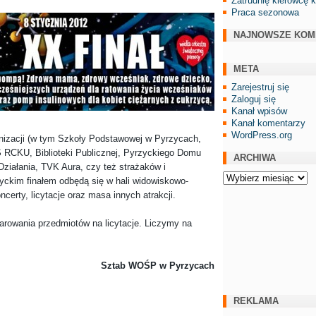
Zatrudnię kierowcę 
Praca sezonowa
NAJNOWSZE KOM
META
Zarejestruj się
Zaloguj się
Kanał wpisów
Kanał komentarzy
WordPress.org
izacji (w tym Szkoły Podstawowej w Pyrzycach,
 RCKU, Biblioteki Publicznej, Pyrzyckiego Domu
ARCHIWA
Działania, TVK Aura, czy też strażaków i
Archiwa
yckim finałem odbędą się w hali widowiskowo-
ncerty, licytacje oraz masa innych atrakcji.
arowania przedmiotów na licytacje. Liczymy na
Sztab WOŚP w Pyrzycach
REKLAMA