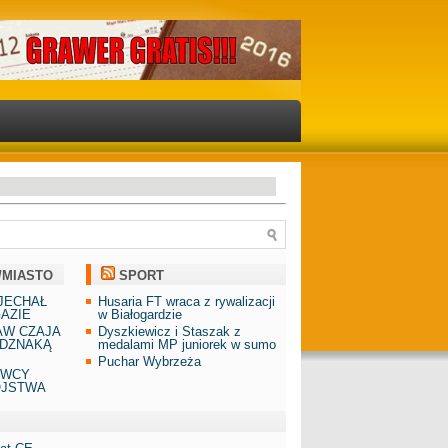
/MIASTO
SPORT
JECHAŁ
Husaria FT wraca z rywalizacji
AZIE
w Białogardzie
AW CZAJA
Dyszkiewicz i Staszak z
DZNAKĄ
medalami MP juniorek w sumo
Puchar Wybrzeża
AWCY
ÓJSTWA