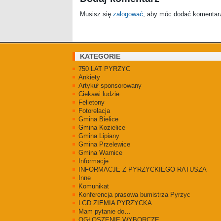
Musisz się
zalogować
, aby móc dodać komentar
KATEGORIE
750 LAT PYRZYC
Ankiety
Artykuł sponsorowany
Ciekawi ludzie
Felietony
Fotorelacja
Gmina Bielice
Gmina Kozielice
Gmina Lipiany
Gmina Przelewice
Gmina Warnice
Informacje
INFORMACJE Z PYRZYCKIEGO RATUSZA
Inne
Komunikat
Konferencja prasowa bumistrza Pyrzyc
LGD ZIEMIA PYRZYCKA
Mam pytanie do…
OGŁOSZENIE WYBORCZE