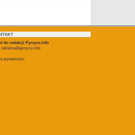
NTAKT
t do redakcji Pyrzyce.Info
:
reklama@pyrzyce.info
ka prywatności