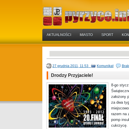
AKTUALNOŚCI
MIASTO
SPORT
KON
27 grudnia 2011, 11:53
Komunikat
Brak
Drodzy Przyjaciele!
8-go stycz
Świąteczn
założony p
za dwa tyg
miejscowoś
razem na 
pomp insul
cukrzycę.