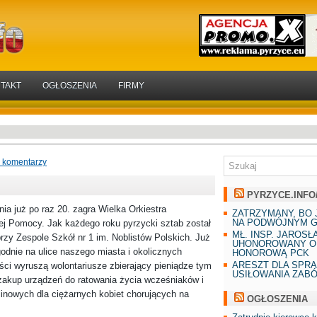
TAKT
OGŁOSZENIA
FIRMY
 komentarzy
PYRZYCE.INFO
nia już po raz 20. zagra Wielka Orkiestra
ZATRZYMANY, BO 
NA PODWÓJNYM G
ej Pomocy. Jak każdego roku pyrzycki sztab został
MŁ. INSP. JAROSŁ
rzy Zespole Szkół nr 1 im. Noblistów Polskich. Już
UHONOROWANY O
odnie na ulice naszego miasta i okolicznych
HONOROWĄ PCK
ARESZT DLA SPR
ci wyruszą wolontariusze zbierający pieniądze tym
USIŁOWANIA ZAB
zakup urządzeń do ratowania życia wcześniaków i
inowych dla ciężarnych kobiet chorujących na
OGŁOSZENIA