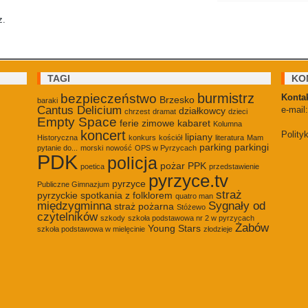
z.
TAGI
KO
burmistrz
bezpieczeństwo
Kontak
Brzesko
baraki
Cantus Delicium
e-mail
działkowcy
chrzest
dramat
dzieci
Empty Space
ferie zimowe
kabaret
Kolumna
koncert
Polity
lipiany
Historyczna
konkurs
kościół
literatura
Mam
parking
parkingi
pytanie do...
morski
nowość
OPS w Pyrzycach
PDK
policja
pożar
PPK
poetica
przedstawienie
pyrzyce.tv
pyrzyce
Publiczne Gimnazjum
straż
pyrzyckie spotkania z folklorem
quatro man
międzygminna
Sygnały od
straż pożarna
Stóżewo
czytelników
szkody
szkoła podstawowa nr 2 w pyrzycach
Żabów
Young Stars
szkoła podstawowa w mielęcinie
złodzieje