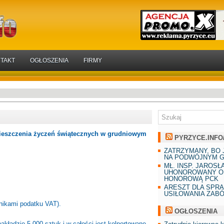
TAKT
OGŁOSZENIA
FIRMY
amieszczenia życzeń świątecznych w grudniowym
PYRZYCE.INFO
ZATRZYMANY, BO 
NA PODWÓJNYM G
MŁ. INSP. JAROSŁ
UHONOROWANY O
HONOROWĄ PCK
ARESZT DLA SPR
USIŁOWANIA ZAB
tnikami podatku VAT).
OGŁOSZENIA
kładzie 5 000 sztuk i w całości jest kolportowane