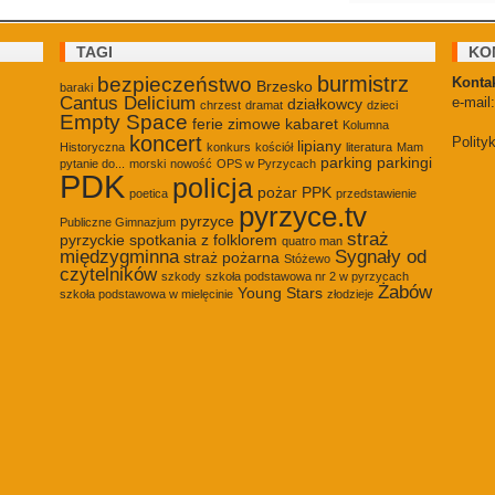
TAGI
KO
burmistrz
bezpieczeństwo
Kontak
Brzesko
baraki
Cantus Delicium
e-mail
działkowcy
chrzest
dramat
dzieci
Empty Space
ferie zimowe
kabaret
Kolumna
koncert
Polity
lipiany
Historyczna
konkurs
kościół
literatura
Mam
parking
parkingi
pytanie do...
morski
nowość
OPS w Pyrzycach
PDK
policja
pożar
PPK
poetica
przedstawienie
pyrzyce.tv
pyrzyce
Publiczne Gimnazjum
straż
pyrzyckie spotkania z folklorem
quatro man
międzygminna
Sygnały od
straż pożarna
Stóżewo
czytelników
szkody
szkoła podstawowa nr 2 w pyrzycach
Żabów
Young Stars
szkoła podstawowa w mielęcinie
złodzieje