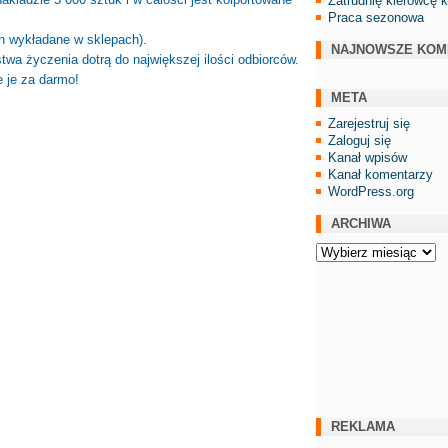
Zatrudnię kierowcę 
Praca sezonowa
h wykładane w sklepach).
NAJNOWSZE KOM
twa życzenia dotrą do największej ilości odbiorców.
e je za darmo!
META
Zarejestruj się
Zaloguj się
Kanał wpisów
Kanał komentarzy
WordPress.org
ARCHIWA
Archiwa
REKLAMA