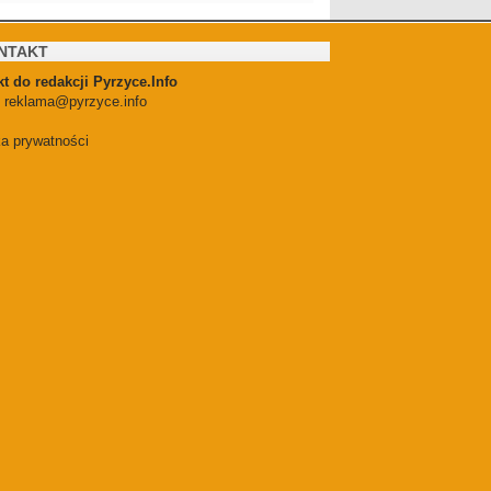
NTAKT
t do redakcji Pyrzyce.Info
:
reklama@pyrzyce.info
ka prywatności