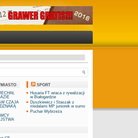
/MIASTO
SPORT
JECHAŁ
Husaria FT wraca z rywalizacji
AZIE
w Białogardzie
AW CZAJA
Dyszkiewicz i Staszak z
DZNAKĄ
medalami MP juniorek w sumo
Puchar Wybrzeża
AWCY
ÓJSTWA