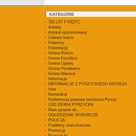
KATEGORIE
750 LAT PYRZYC
Ankiety
Artykuł sponsorowany
Ciekawi ludzie
Felietony
Fotorelacja
Gmina Bielice
Gmina Kozielice
Gmina Lipiany
Gmina Przelewice
Gmina Warnice
Informacje
INFORMACJE Z PYRZYCKIEGO RATUSZA
Inne
Komunikat
Konferencja prasowa bumistrza Pyrzyc
LGD ZIEMIA PYRZYCKA
Mam pytanie do…
OGŁOSZENIE WYBORCZE
POLICJA
Problemy mieszkańców
Promocja
Pyrzyce.tv