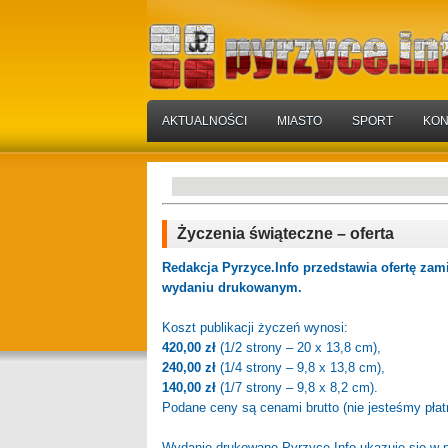
AKTUALNOŚCI
MIASTO
SPORT
KON
Życzenia świąteczne – oferta
Redakcja Pyrzyce.Info przedstawia ofertę z
wydaniu drukowanym.
Koszt publikacji życzeń wynosi:
420,00 zł
(1/2 strony – 20 x 13,8 cm),
240,00 zł
(1/4 strony – 9,8 x 13,8 cm),
140,00 zł
(1/7 strony – 9,8 x 8,2 cm).
Podane ceny są cenami brutto (nie jesteśmy pła
Wydanie drukowane Pyrzyce.Info ukazuje się w na