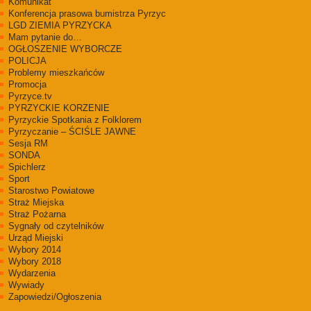
Komunikat
Konferencja prasowa bumistrza Pyrzyc
LGD ZIEMIA PYRZYCKA
Mam pytanie do…
OGŁOSZENIE WYBORCZE
POLICJA
Problemy mieszkańców
Promocja
Pyrzyce.tv
PYRZYCKIE KORZENIE
Pyrzyckie Spotkania z Folklorem
Pyrzyczanie – ŚCIŚLE JAWNE
Sesja RM
SONDA
Spichlerz
Sport
Starostwo Powiatowe
Straż Miejska
Straż Pożarna
Sygnały od czytelników
Urząd Miejski
Wybory 2014
Wybory 2018
Wydarzenia
Wywiady
Zapowiedzi/Ogłoszenia