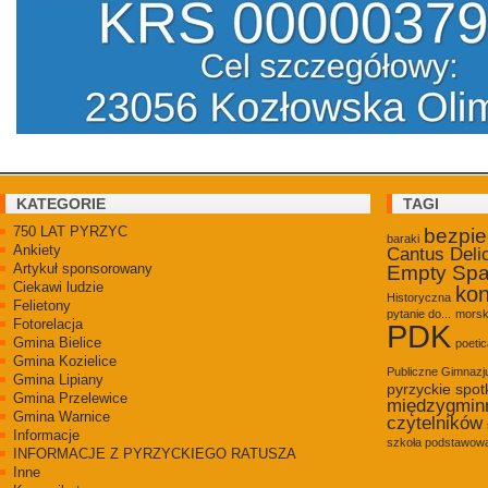
KATEGORIE
TAGI
750 LAT PYRZYC
bezpi
baraki
Ankiety
Cantus Deli
Artykuł sponsorowany
Empty Sp
Ciekawi ludzie
kon
Historyczna
Felietony
pytanie do...
morsk
Fotorelacja
PDK
Gmina Bielice
poetic
Gmina Kozielice
Publiczne Gimnaz
Gmina Lipiany
pyrzyckie spot
Gmina Przelewice
międzygmin
Gmina Warnice
czytelników
Informacje
szkoła podstawowa
INFORMACJE Z PYRZYCKIEGO RATUSZA
Inne