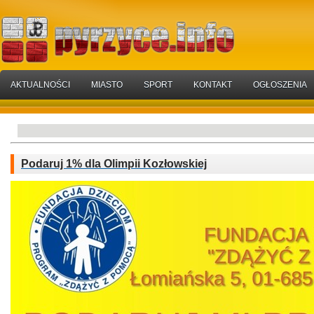
AKTUALNOŚCI
MIASTO
SPORT
KONTAKT
OGŁOSZENIA
Podaruj 1% dla Olimpii Kozłowskiej