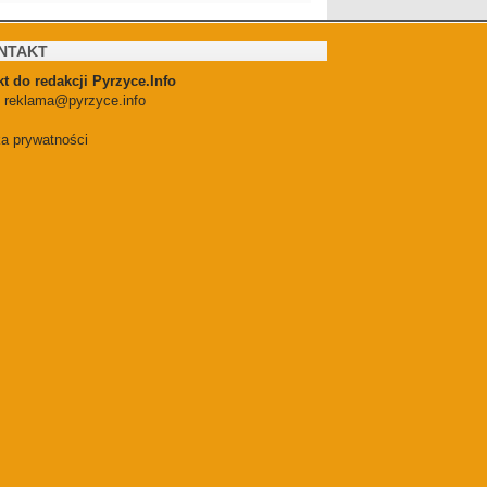
NTAKT
t do redakcji Pyrzyce.Info
:
reklama@pyrzyce.info
ka prywatności