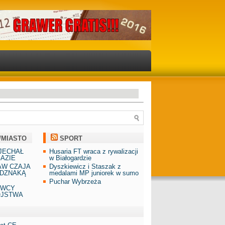
/MIASTO
SPORT
JECHAŁ
Husaria FT wraca z rywalizacji
AZIE
w Białogardzie
AW CZAJA
Dyszkiewicz i Staszak z
DZNAKĄ
medalami MP juniorek w sumo
Puchar Wybrzeża
AWCY
ÓJSTWA