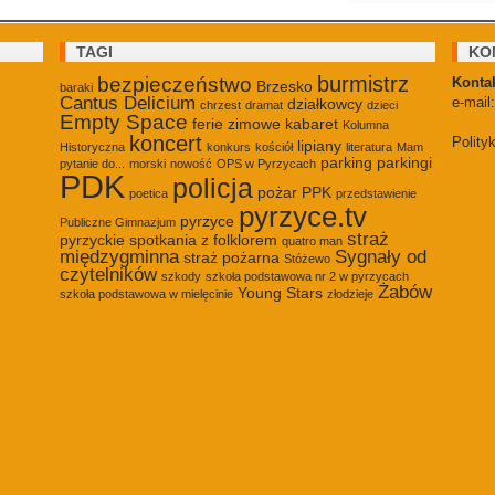
TAGI
KO
burmistrz
bezpieczeństwo
Kontak
Brzesko
baraki
Cantus Delicium
e-mail
działkowcy
chrzest
dramat
dzieci
Empty Space
ferie zimowe
kabaret
Kolumna
koncert
Polity
lipiany
Historyczna
konkurs
kościół
literatura
Mam
parking
parkingi
pytanie do...
morski
nowość
OPS w Pyrzycach
PDK
policja
pożar
PPK
poetica
przedstawienie
pyrzyce.tv
pyrzyce
Publiczne Gimnazjum
straż
pyrzyckie spotkania z folklorem
quatro man
międzygminna
Sygnały od
straż pożarna
Stóżewo
czytelników
szkody
szkoła podstawowa nr 2 w pyrzycach
Żabów
Young Stars
szkoła podstawowa w mielęcinie
złodzieje