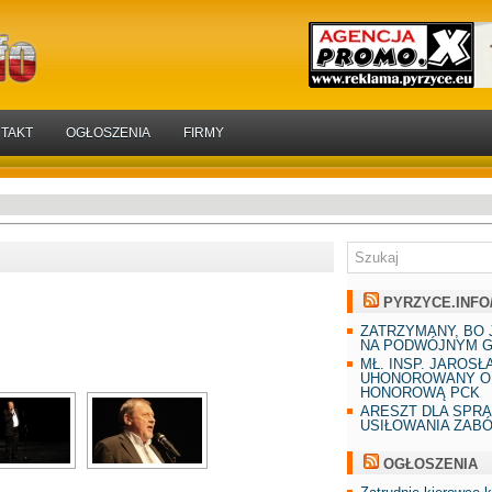
TAKT
OGŁOSZENIA
FIRMY
PYRZYCE.INFO
ZATRZYMANY, BO 
NA PODWÓJNYM G
MŁ. INSP. JAROSŁ
UHONOROWANY O
HONOROWĄ PCK
ARESZT DLA SPR
USIŁOWANIA ZAB
OGŁOSZENIA