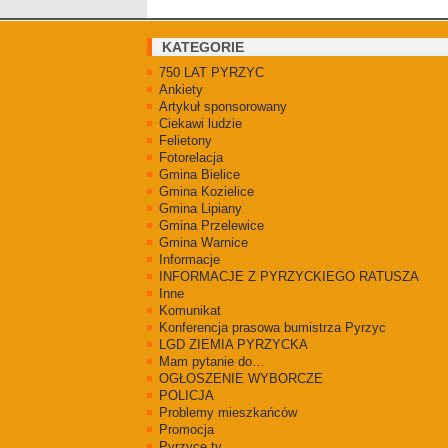
KATEGORIE
750 LAT PYRZYC
Ankiety
Artykuł sponsorowany
Ciekawi ludzie
Felietony
Fotorelacja
Gmina Bielice
Gmina Kozielice
Gmina Lipiany
Gmina Przelewice
Gmina Warnice
Informacje
INFORMACJE Z PYRZYCKIEGO RATUSZA
Inne
Komunikat
Konferencja prasowa bumistrza Pyrzyc
LGD ZIEMIA PYRZYCKA
Mam pytanie do…
OGŁOSZENIE WYBORCZE
POLICJA
Problemy mieszkańców
Promocja
Pyrzyce.tv