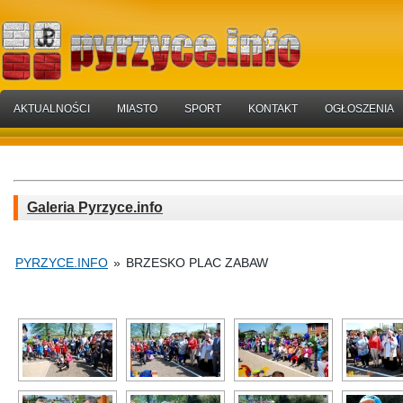
AKTUALNOŚCI
MIASTO
SPORT
KONTAKT
OGŁOSZENIA
Galeria Pyrzyce.info
PYRZYCE.INFO
»
BRZESKO PLAC ZABAW