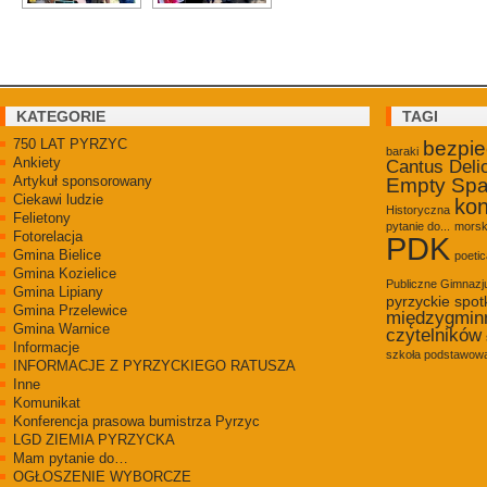
KATEGORIE
TAGI
750 LAT PYRZYC
bezpi
baraki
Ankiety
Cantus Deli
Artykuł sponsorowany
Empty Sp
Ciekawi ludzie
kon
Historyczna
Felietony
pytanie do...
morsk
Fotorelacja
PDK
Gmina Bielice
poetic
Gmina Kozielice
Publiczne Gimnaz
Gmina Lipiany
pyrzyckie spot
Gmina Przelewice
międzygmin
Gmina Warnice
czytelników
Informacje
szkoła podstawowa
INFORMACJE Z PYRZYCKIEGO RATUSZA
Inne
Komunikat
Konferencja prasowa bumistrza Pyrzyc
LGD ZIEMIA PYRZYCKA
Mam pytanie do…
OGŁOSZENIE WYBORCZE