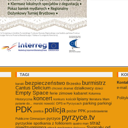
TAGI
KO
burmistrz
bezpieczeństwo
Kontak
Brzesko
baraki
Cantus Delicium
e-mail
działkowcy
chrzest
dramat
dzieci
Empty Space
ferie zimowe
kabaret
Kolumna
koncert
Polity
lipiany
Historyczna
konkurs
kościół
literatura
Mam
parking
parkingi
pytanie do...
morski
nowość
OPS w Pyrzycach
PDK
policja
pożar
PPK
poetica
przedstawienie
pyrzyce.tv
pyrzyce
Publiczne Gimnazjum
straż
pyrzyckie spotkania z folklorem
quatro man
międzygminna
Sygnały od
straż pożarna
Stóżewo