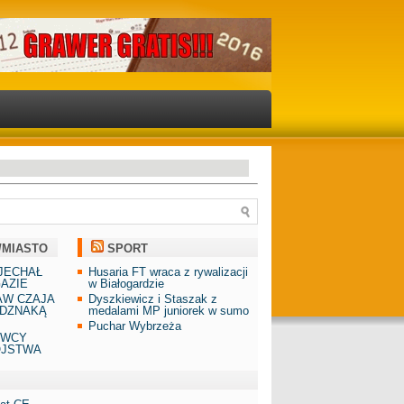
/MIASTO
SPORT
JECHAŁ
Husaria FT wraca z rywalizacji
AZIE
w Białogardzie
AW CZAJA
Dyszkiewicz i Staszak z
DZNAKĄ
medalami MP juniorek w sumo
Puchar Wybrzeża
AWCY
ÓJSTWA