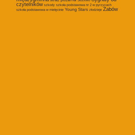
czytelników
szkody
szkoła podstawowa nr 2 w pyrzycach
Żabów
Young Stars
szkoła podstawowa w mielęcinie
złodzieje