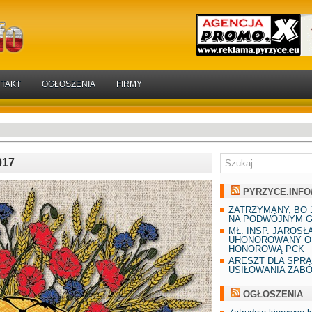
TAKT
OGŁOSZENIA
FIRMY
017
PYRZYCE.INFO
ZATRZYMANY, BO 
NA PODWÓJNYM G
MŁ. INSP. JAROSŁ
UHONOROWANY O
HONOROWĄ PCK
ARESZT DLA SPR
USIŁOWANIA ZAB
OGŁOSZENIA