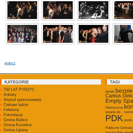
wstecz
KATEGORIE
TAGI
750 LAT PYRZYC
bezpi
baraki
Ankiety
Cantus Deli
Artykuł sponsorowany
Empty Sp
Ciekawi ludzie
kon
Historyczna
Felietony
pytanie do...
morsk
Fotorelacja
PDK
Gmina Bielice
poetic
Gmina Kozielice
Publiczne Gimnaz
Gmina Lipiany
pyrzyckie spot