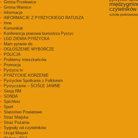
Gmina Przelewice
międzygmin
Gmina Warnice
czytelników
Informacje
szkoła podstawowa
INFORMACJE Z PYRZYCKIEGO RATUSZA
Inne
Komunikat
Konferencja prasowa bumistrza Pyrzyc
LGD ZIEMIA PYRZYCKA
Mam pytanie do…
OGŁOSZENIE WYBORCZE
POLICJA
Problemy mieszkańców
Promocja
Pyrzyce.tv
PYRZYCKIE KORZENIE
Pyrzyckie Spotkania z Folklorem
Pyrzyczanie – ŚCIŚLE JAWNE
Sesja RM
SONDA
Spichlerz
Sport
Starostwo Powiatowe
Straż Miejska
Straż Pożarna
Sygnały od czytelników
Urząd Miejski