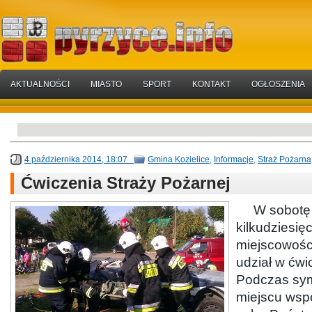
AKTUALNOŚCI
MIASTO
SPORT
KONTAKT
OGŁOSZENIA
4 października 2014, 18:07
Gmina Kozielice
,
Informacje
,
Straż Pożarna
Ćwiczenia Straży Pożarnej
W sobotę (
kilkudziesię
miejscowości
udział w ćwi
Podczas sym
miejscu wsp