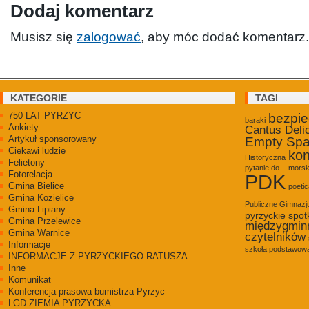
Dodaj komentarz
Musisz się
zalogować
, aby móc dodać komentarz.
KATEGORIE
TAGI
750 LAT PYRZYC
bezpi
baraki
Ankiety
Cantus Deli
Artykuł sponsorowany
Empty Sp
Ciekawi ludzie
kon
Historyczna
Felietony
pytanie do...
morsk
Fotorelacja
PDK
Gmina Bielice
poetic
Gmina Kozielice
Publiczne Gimnaz
Gmina Lipiany
pyrzyckie spot
Gmina Przelewice
międzygmin
Gmina Warnice
czytelników
Informacje
szkoła podstawowa
INFORMACJE Z PYRZYCKIEGO RATUSZA
Inne
Komunikat
Konferencja prasowa bumistrza Pyrzyc
LGD ZIEMIA PYRZYCKA