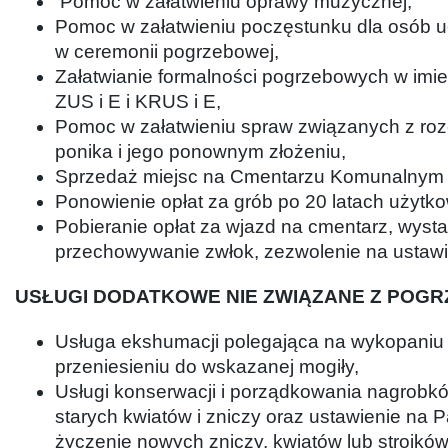
Pomoc w załatwieniu oprawy muzycznej,
Pomoc w załatwieniu poczęstunku dla osób 
w ceremonii pogrzebowej,
Załatwianie formalności pogrzebowych w imien
ZUS i E i KRUS i E,
Pomoc w załatwieniu spraw związanych z ro
ponika i jego ponownym złożeniu,
Sprzedaż miejsc na Cmentarzu Komunalnym 
Ponowienie opłat za grób po 20 latach użytk
Pobieranie opłat za wjazd na cmentarz, wysta
przechowywanie zwłok, zezwolenie na ustawi
USŁUGI DODATKOWE NIE ZWIĄZANE Z POG
Usługa ekshumacji polegająca na wykopaniu 
przeniesieniu do wskazanej mogiły,
Usługi konserwacji i porządkowania nagrobk
starych kwiatów i zniczy oraz ustawienie na 
życzenie nowych zniczy, kwiatów lub stroików