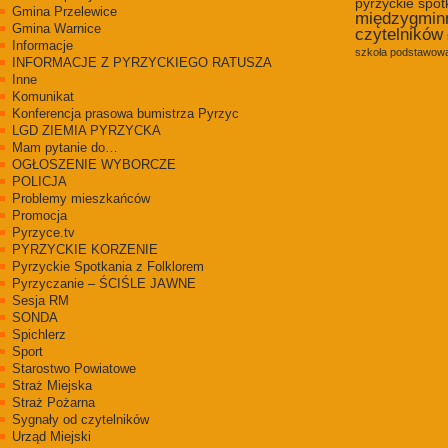
pyrzyckie spot
Gmina Przelewice
międzygmin
Gmina Warnice
czytelników
Informacje
szkoła podstawowa
INFORMACJE Z PYRZYCKIEGO RATUSZA
Inne
Komunikat
Konferencja prasowa bumistrza Pyrzyc
LGD ZIEMIA PYRZYCKA
Mam pytanie do…
OGŁOSZENIE WYBORCZE
POLICJA
Problemy mieszkańców
Promocja
Pyrzyce.tv
PYRZYCKIE KORZENIE
Pyrzyckie Spotkania z Folklorem
Pyrzyczanie – ŚCIŚLE JAWNE
Sesja RM
SONDA
Spichlerz
Sport
Starostwo Powiatowe
Straż Miejska
Straż Pożarna
Sygnały od czytelników
Urząd Miejski