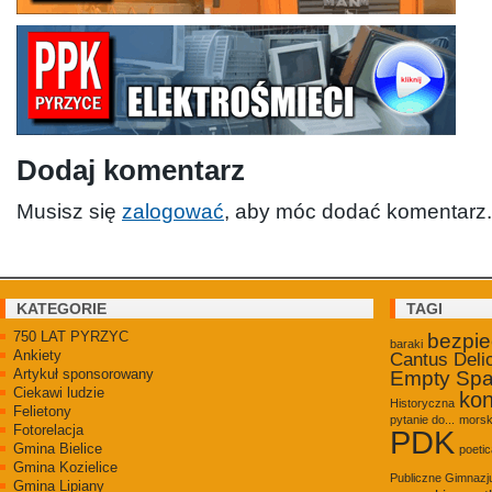
Dodaj komentarz
Musisz się
zalogować
, aby móc dodać komentarz.
KATEGORIE
TAGI
750 LAT PYRZYC
bezpi
baraki
Ankiety
Cantus Deli
Artykuł sponsorowany
Empty Sp
Ciekawi ludzie
kon
Historyczna
Felietony
pytanie do...
morsk
Fotorelacja
PDK
Gmina Bielice
poetic
Gmina Kozielice
Publiczne Gimnaz
Gmina Lipiany