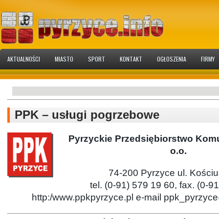
AKTUALNOŚCI
MIASTO
SPORT
KONTAKT
OGŁOSZENIA
FIRMY
PPK – usługi pogrzebowe
Pyrzyckie Przedsiębiorstwo Kom
o.o.
74-200 Pyrzyce ul. Kościu
tel. (0-91) 579 19 60, fax. (0-9
http:/www.ppkpyrzyce.pl e-mail ppk_pyrzyce