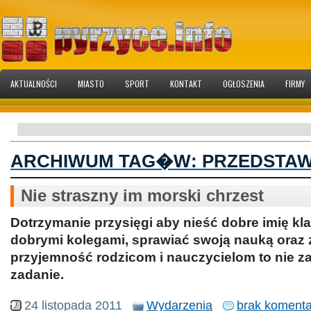
AKTUALNOŚCI
MIASTO
SPORT
KONTAKT
OGŁOSZENIA
FIRMY
ARCHIWUM TAG�W:
PRZEDSTAW
Nie straszny im morski chrzest
Dotrzymanie przysięgi aby nieść dobre imię kla
dobrymi kolegami, sprawiać swoją nauką ora
przyjemność rodzicom i nauczycielom to nie z
zadanie.
24 listopada 2011
Wydarzenia
brak komenta