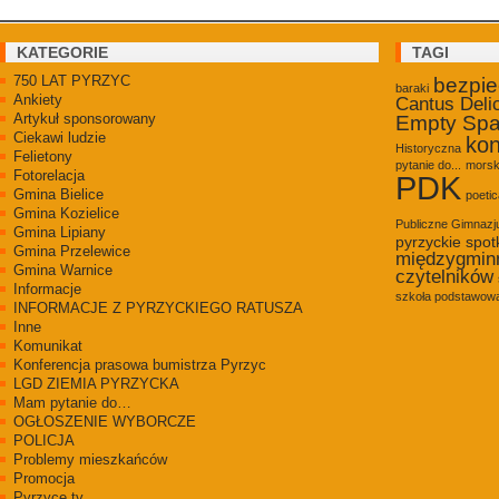
KATEGORIE
TAGI
750 LAT PYRZYC
bezpi
baraki
Ankiety
Cantus Deli
Artykuł sponsorowany
Empty Sp
Ciekawi ludzie
kon
Historyczna
Felietony
pytanie do...
morsk
Fotorelacja
PDK
Gmina Bielice
poetic
Gmina Kozielice
Publiczne Gimnaz
Gmina Lipiany
pyrzyckie spot
Gmina Przelewice
międzygmin
Gmina Warnice
czytelników
Informacje
szkoła podstawowa
INFORMACJE Z PYRZYCKIEGO RATUSZA
Inne
Komunikat
Konferencja prasowa bumistrza Pyrzyc
LGD ZIEMIA PYRZYCKA
Mam pytanie do…
OGŁOSZENIE WYBORCZE
POLICJA
Problemy mieszkańców
Promocja
Pyrzyce.tv