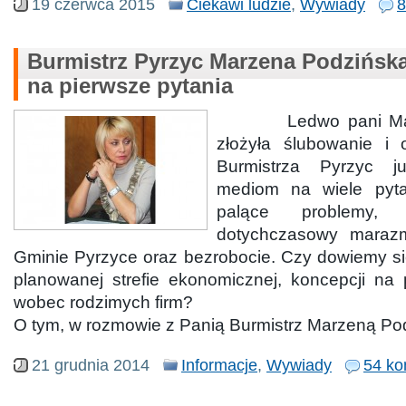
19 czerwca 2015
Ciekawi ludzie
,
Wywiady
8
Burmistrz Pyrzyc Marzena Podzińsk
na pierwsze pytania
Ledwo pani Marz
złożyła ślubowanie i 
Burmistrza Pyrzyc j
mediom na wiele pyt
palące problemy
dotychczasowy maraz
Gminie Pyrzyce oraz bezrobocie. Czy dowiemy si
planowanej strefie ekonomicznej, koncepcji na 
wobec rodzimych firm?
O tym, w rozmowie z Panią Burmistrz Marzeną Po
21 grudnia 2014
Informacje
,
Wywiady
54 ko