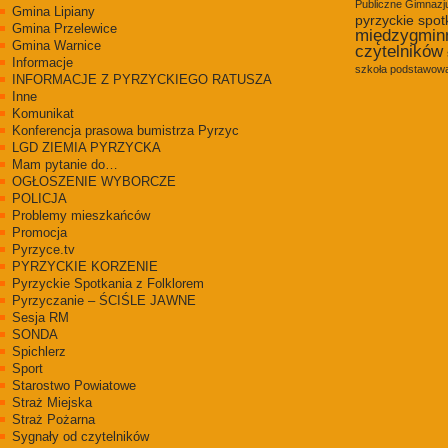
Publiczne Gimnaz
Gmina Lipiany
pyrzyckie spot
Gmina Przelewice
międzygmin
Gmina Warnice
czytelników
Informacje
szkoła podstawowa
INFORMACJE Z PYRZYCKIEGO RATUSZA
Inne
Komunikat
Konferencja prasowa bumistrza Pyrzyc
LGD ZIEMIA PYRZYCKA
Mam pytanie do…
OGŁOSZENIE WYBORCZE
POLICJA
Problemy mieszkańców
Promocja
Pyrzyce.tv
PYRZYCKIE KORZENIE
Pyrzyckie Spotkania z Folklorem
Pyrzyczanie – ŚCIŚLE JAWNE
Sesja RM
SONDA
Spichlerz
Sport
Starostwo Powiatowe
Straż Miejska
Straż Pożarna
Sygnały od czytelników