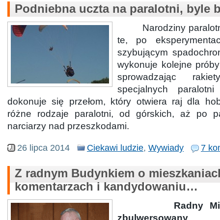
Podniebna uczta na paralotni, byle b
Narodziny paralotniar
te, po eksperymenta
szybującym spadochr
wykonuje kolejne próby
sprowadzając raki
specjalnych paralotn
dokonuje się przełom, który otwiera raj dla ho
różne rodzaje paralotni, od górskich, aż po p
narciarzy nad przeszkodami.
26 lipca 2014
Ciekawi ludzie
,
Wywiady
7 ko
Z radnym Budynkiem o mieszkaniac
komentarzach i kandydowaniu…
Radny Mirosł
zbulwersowany 