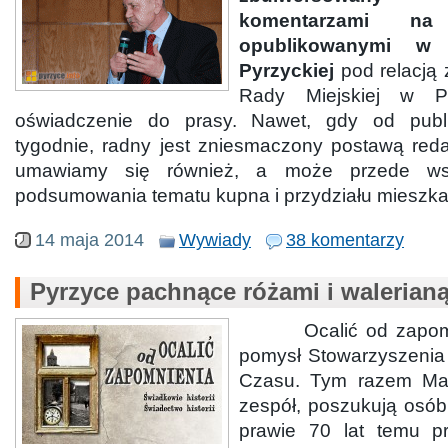
komentarzami n
opublikowanymi 
Pyrzyckiej
pod relacją 
Rady Miejskiej w P
oświadczenie do prasy. Nawet, gdy od publi
tygodnie, radny jest zniesmaczony postawą red
umawiamy się również, a może przede ws
podsumowania tematu kupna i przydziału mieszk
14 maja 2014
Wywiady
38 komentarzy
Pyrzyce pachnące różami i walerian
Ocalić od zapomnie
pomysł Stowarzyszenia
Czasu. Tym razem Mart
zespół, poszukują osób 
prawie 70 lat temu p