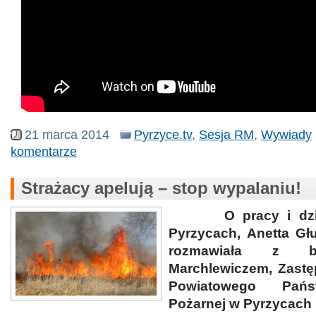
21 marca 2014
Pyrzyce.tv
,
Sesja RM
,
Wywiady
komentarze
Strażacy apelują – stop wypalaniu!
O pracy i dz
Pyrzycach, Anetta G
rozmawiała z b
Marchlewiczem, Zast
Powiatowego Pańs
Pożarnej w Pyrzycach