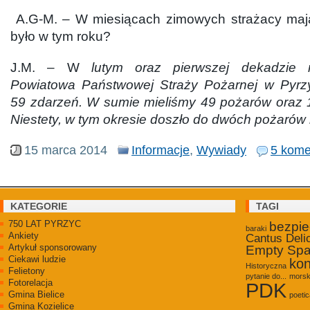
A.G-M. – W miesiącach zimowych strażacy mają
było w tym roku?
J.M. – W
lutym oraz pierwszej dekadzie
Powiatowa Państwowej Straży Pożarnej w Pyrz
59 zdarzeń. W sumie mieliśmy 49 pożarów oraz 1
Niestety, w tym okresie doszło do dwóch pożarów
15 marca 2014
Informacje
,
Wywiady
5 kome
KATEGORIE
TAGI
750 LAT PYRZYC
bezpi
baraki
Ankiety
Cantus Deli
Artykuł sponsorowany
Empty Sp
Ciekawi ludzie
kon
Historyczna
Felietony
pytanie do...
morsk
Fotorelacja
PDK
Gmina Bielice
poetic
Gmina Kozielice