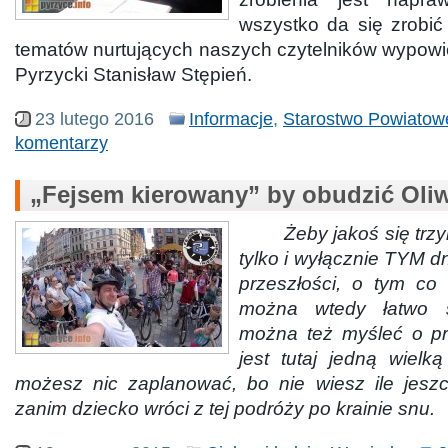
wszystko da się zrobić
tematów nurtujących naszych czytelników wypowie
Pyrzycki Stanisław Stępień.
23 lutego 2016
Informacje
,
Starostwo Powiatow
komentarzy
„Fejsem kierowany” by obudzić Oli
Żeby jakoś się trz
tylko i wyłącznie TYM d
przeszłości, o tym co 
można wtedy łatwo s
można też myśleć o pr
jest tutaj jedną wielk
możesz nic zaplanować, bo nie wiesz ile jesz
zanim dziecko wróci z tej podróży po krainie snu.