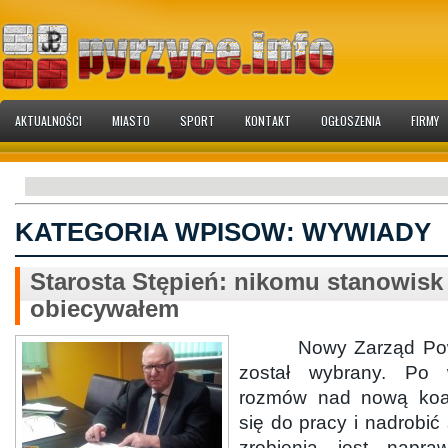
AKTUALNOŚCI
MIASTO
SPORT
KONTAKT
OGŁOSZENIA
FIRMY
KATEGORIA WPISOW:
WYWIADY
Starosta Stępień: nikomu stanowisk
obiecywałem
Nowy Zarząd Powia
został wybrany. Po 
rozmów nad nową koal
się do pracy i nadrobić
zrobienia jest napr