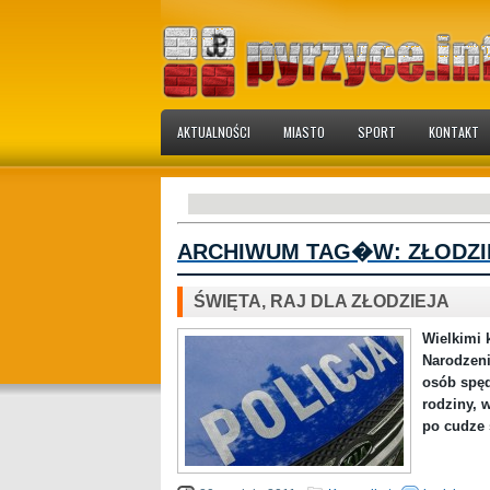
AKTUALNOŚCI
MIASTO
SPORT
KONTAKT
ARCHIWUM TAG�W:
ZŁODZI
ŚWIĘTA, RAJ DLA ZŁODZIEJA
Wielkimi 
Narodzen
osób spęd
rodziny, w
po cudze 