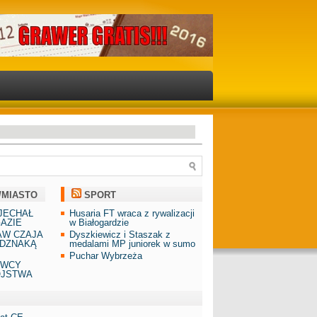
/MIASTO
SPORT
JECHAŁ
Husaria FT wraca z rywalizacji
AZIE
w Białogardzie
AW CZAJA
Dyszkiewicz i Staszak z
DZNAKĄ
medalami MP juniorek w sumo
Puchar Wybrzeża
AWCY
ÓJSTWA