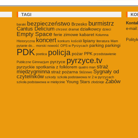
TAGI
KO
burmistrz
bezpieczeństwo
Kontak
Brzesko
baraki
Cantus Delicium
e-mail
działkowcy
chrzest
dramat
dzieci
Empty Space
ferie zimowe
kabaret
Kolumna
koncert
Polity
lipiany
Historyczna
konkurs
kościół
literatura
Mam
parking
parkingi
pytanie do...
morski
nowość
OPS w Pyrzycach
PDK
policja
pożar
PPK
poetica
przedstawienie
pyrzyce.tv
pyrzyce
Publiczne Gimnazjum
straż
pyrzyckie spotkania z folklorem
quatro man
międzygminna
Sygnały od
straż pożarna
Stóżewo
czytelników
szkody
szkoła podstawowa nr 2 w pyrzycach
Żabów
Young Stars
szkoła podstawowa w mielęcinie
złodzieje