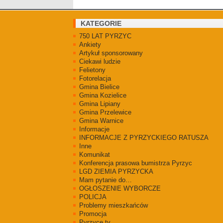
KATEGORIE
750 LAT PYRZYC
Ankiety
Artykuł sponsorowany
Ciekawi ludzie
Felietony
Fotorelacja
Gmina Bielice
Gmina Kozielice
Gmina Lipiany
Gmina Przelewice
Gmina Warnice
Informacje
INFORMACJE Z PYRZYCKIEGO RATUSZA
Inne
Komunikat
Konferencja prasowa bumistrza Pyrzyc
LGD ZIEMIA PYRZYCKA
Mam pytanie do…
OGŁOSZENIE WYBORCZE
POLICJA
Problemy mieszkańców
Promocja
Pyrzyce.tv