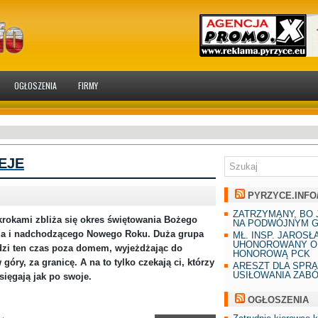
OGŁOSZENIA
FIRMY
EJE
PYRZYCE.INFO
ZATRZYMANY, BO 
krokami zbliża się okres świętowania Bożego
NA PODWÓJNYM G
ia i nadchodzącego Nowego Roku. Duża grupa
MŁ. INSP. JAROSŁ
UHONOROWANY O
zi ten czas poza domem, wyjeżdżając do
HONOROWĄ PCK
 góry, za granicę. A na to tylko czekają ci, którzy
ARESZT DLA SPR
USIŁOWANIA ZAB
sięgają jak po swoje.
OGŁOSZENIA