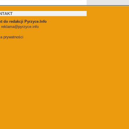
NTAKT
t do redakcji Pyrzyce.Info
:
reklama@pyrzyce.info
ka prywatności