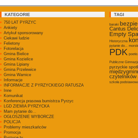
KATEGORIE
TAGI
750 LAT PYRZYC
bezpi
baraki
Ankiety
Cantus Deli
Artykuł sponsorowany
Empty Sp
Ciekawi ludzie
kon
Historyczna
Felietony
pytanie do...
morsk
Fotorelacja
PDK
Gmina Bielice
poetic
Gmina Kozielice
Publiczne Gimnaz
Gmina Lipiany
pyrzyckie spot
Gmina Przelewice
międzygmin
Gmina Warnice
czytelników
Informacje
szkoła podstawowa
INFORMACJE Z PYRZYCKIEGO RATUSZA
Inne
Komunikat
Konferencja prasowa bumistrza Pyrzyc
LGD ZIEMIA PYRZYCKA
Mam pytanie do…
OGŁOSZENIE WYBORCZE
POLICJA
Problemy mieszkańców
Promocja
Pyrzyce.tv