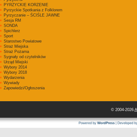
PYRZYCKIE KORZENIE
Pyrzyckie Spotkania z Folklorem
Pyrzyczanie – ŚCIŚLE JAWNE
Sesja RM
SONDA
Spichlerz
Sport
Starostwo Powiatowe
Straż Miejska
Straż Pożarna
Sygnały od czytelników
Urząd Miejski
Wybory 2014
Wybory 2018
Wydarzenia
Wywiady
Zapowiedzi/Ogłoszenia
© 2004-2026
A
Powered by
WordPress
| Developed 