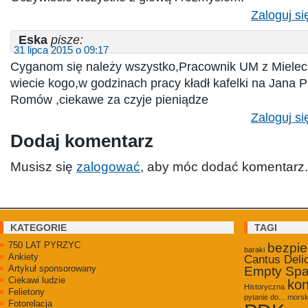
Zaloguj si
Eska
pisze:
31 lipca 2015 o 09:17
Cyganom się należy wszystko,Pracownik UM z Mielec
wiecie kogo,w godzinach pracy kładł kafelki na Jana P
Romów ,ciekawe za czyje pieniądze
Zaloguj si
Dodaj komentarz
Musisz się
zalogować
, aby móc dodać komentarz.
KATEGORIE
TAGI
750 LAT PYRZYC
bezpi
baraki
Ankiety
Cantus Deli
Artykuł sponsorowany
Empty Sp
Ciekawi ludzie
kon
Historyczna
Felietony
pytanie do...
morsk
Fotorelacja