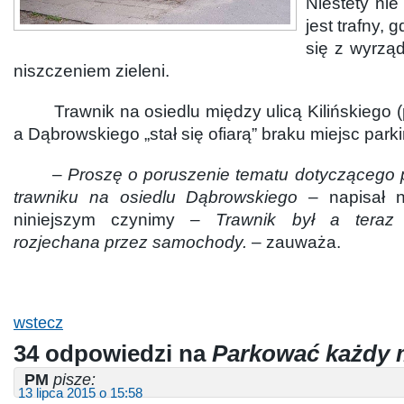
Niestety ni
jest trafny,
się z wyrzą
niszczeniem zieleni.
Trawnik na osiedlu między ulicą Kilińskiego (p
a Dąbrowskiego „stał się ofiarą” braku miejsc par
–
Proszę o poruszenie tematu dotyczącego 
trawniku na osiedlu Dąbrowskiego
– napisał na
niniejszym czynimy –
Trawnik był a teraz
rozjechana przez samochody.
– zauważa.
wstecz
34 odpowiedzi na
Parkować każdy
PM
pisze:
13 lipca 2015 o 15:58