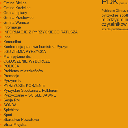
PDK
Gmina Bielice
poetic
Gmina Kozielice
Publiczne Gimnaz
Gmina Lipiany
pyrzyckie spot
Gmina Przelewice
międzygmin
Gmina Warnice
czytelników
Informacje
szkoła podstawowa
INFORMACJE Z PYRZYCKIEGO RATUSZA
Inne
Komunikat
Konferencja prasowa bumistrza Pyrzyc
LGD ZIEMIA PYRZYCKA
Mam pytanie do…
OGŁOSZENIE WYBORCZE
POLICJA
Problemy mieszkańców
Promocja
Pyrzyce.tv
PYRZYCKIE KORZENIE
Pyrzyckie Spotkania z Folklorem
Pyrzyczanie – ŚCIŚLE JAWNE
Sesja RM
SONDA
Spichlerz
Sport
Starostwo Powiatowe
Straż Miejska