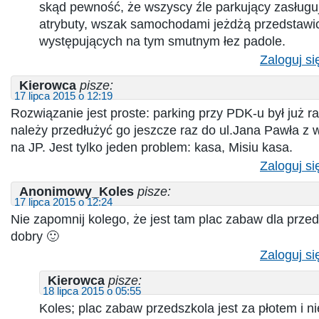
skąd pewność, że wszyscy źle parkujący zasługuj
atrybuty, wszak samochodami jeżdżą przedstawici
występujących na tym smutnym łez padole.
Zaloguj si
Kierowca
pisze:
17 lipca 2015 o 12:19
Rozwiązanie jest proste: parking przy PDK-u był już r
należy przedłużyć go jeszcze raz do ul.Jana Pawła 
na JP. Jest tylko jeden problem: kasa, Misiu kasa.
Zaloguj si
Anonimowy_Koles
pisze:
17 lipca 2015 o 12:24
Nie zapomnij kolego, że jest tam plac zabaw dla prze
dobry 🙂
Zaloguj si
Kierowca
pisze:
18 lipca 2015 o 05:55
Koles; plac zabaw przedszkola jest za płotem i ni