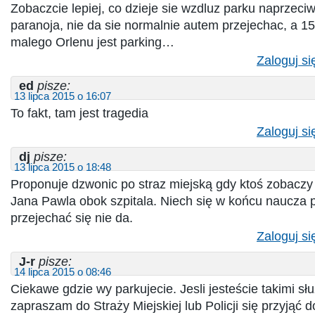
Zobaczcie lepiej, co dzieje sie wzdluz parku naprzeciw
paranoja, nie da sie normalnie autem przejechac, a 15
malego Orlenu jest parking…
Zaloguj si
ed
pisze:
13 lipca 2015 o 16:07
To fakt, tam jest tragedia
Zaloguj si
dj
pisze:
13 lipca 2015 o 18:48
Proponuje dzwonic po straz miejską gdy ktoś zobaczy
Jana Pawla obok szpitala. Niech się w końcu naucza 
przejechać się nie da.
Zaloguj si
J-r
pisze:
14 lipca 2015 o 08:46
Ciekawe gdzie wy parkujecie. Jesli jesteście takimi słu
zapraszam do Straży Miejskiej lub Policji się przyjąć d