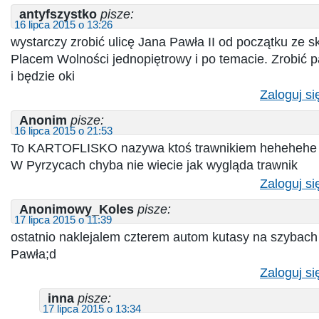
antyfszystko
pisze:
16 lipca 2015 o 13:26
wystarczy zrobić ulicę Jana Pawła II od początku ze 
Placem Wolności jednopiętrowy i po temacie. Zrobić p
i będzie oki
Zaloguj si
Anonim
pisze:
16 lipca 2015 o 21:53
To KARTOFLISKO nazywa ktoś trawnikiem hehehehe
W Pyrzycach chyba nie wiecie jak wygląda trawnik
Zaloguj si
Anonimowy_Koles
pisze:
17 lipca 2015 o 11:39
ostatnio naklejalem czterem autom kutasy na szybach
Pawła;d
Zaloguj si
inna
pisze:
17 lipca 2015 o 13:34