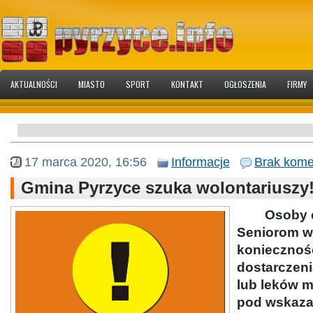
AKTUALNOŚCI
MIASTO
SPORT
KONTAKT
OGŁOSZENIA
FIRMY
17 marca 2020, 16:56
Informacje
Brak kome
Gmina Pyrzyce szuka wolontariuszy
Osoby ch
Seniorom w
koniecznośc
dostarczen
lub leków m
pod wskaza