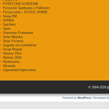
PYRZYCKIE KORZENIE
Pyrzyckie Spotkania z Folklorem
Pyrzyczanie – ŚCIŚLE JAWNE
Sesja RM
SONDA
Spichlerz
Sport
Starostwo Powiatowe
Straż Miejska
Straż Pożarna
Sygnały od czytelników
Urząd Miejski
Wybory 2014
Wybory 2018
Wydarzenia
Wywiady
Zapowiedzi/Ogłoszenia
© 2004-2026
A
Powered by
WordPress
| Developed 