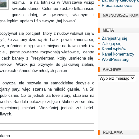
Zatrudnię kierowcę 
reżimu, a na lotnisku w Warszawie wciąż
Praca sezonowa
świeciło słońce. Colombo zostało kilkanaście
godzin dalej, w gwarnym, własnym i
NAJNOWSZE KOM
gna lepkim upałem i śpiewnym „haj bowan”.
META
opytywał się policjant, który z nudów wdawał się w
Zarejestruj się
, że zastany dziś raj Sri Lanki powoli zmienia się
Zaloguj się
ze, a śmieci mają swoje miejsce na trawnikach i w
Kanał wpisów
ciej, parne powietrze rozpychają wieżowce, centra
Kanał komentarzy
licach banery z Prezydentem, który uśmiecha się
WordPress.org
ełkowi. Wzrok już przywykł do jaskrawej zieleni,
ARCHIWA
szerokich uśmiechów młodych panien.
Archiwa
yczaj nie pozwala na samodzielne decyzje o
jarzy pary, więc szansa na miłość gaśnie. Na Sri
ublicznie. Co to jednak za love story, skazana na
ewodnik Bandula pokazuje zdjęcia ślubne ze smutną
pełnionej miłości. Wcześniej jednak żuł betel.
liwych.
REKLAMA
klama