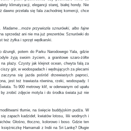
ety klimatyzacji, elegancji starej, białej hondy. Nie
ż dawno przelała się fala zachodniej komercji, chce
ę.
Madame…może przywiozła sznurówki, albo fajne
na sprzedaż ani nie ma już prezentów. Sznurówki do
t też żyłka i sprzęt wędkarski.
ungli, potem do Parku Narodowego Yala, gdzie
odyle żyją swoim życiem, a granitowe szaro-żółte
 na plaży. Czysty jak klejnot ocean, chwyta falą za
 ciszy gór, w wodospadach i wędrujących za plecami
zaczyna się jazda pośród drzewiastych paproci,
, jest też trawiasta równina, rzeki, wodospady. I
wiata. To 900 metrowy klif, w oderwanym od upału
 by zrobić zdjęcie motyla i do środka świata już nie
dlitwami tłumie, na święcie buddyjskim pudźa. W
ę zapach kadzideł, kwiatów lotosu, lilii wodnych i
chów. Głośno, tłoczno, kolorowo i boso. Gdzie ten
księżniczkę Hamamali z Indii na Sri Lankę? Długie