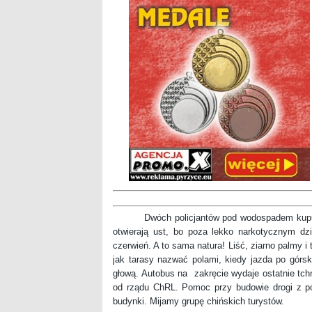
Dwóch policjantów pod wodospadem kupuje św
otwierają ust, bo poza lekko narkotycznym dzia
czerwień. A to sama natura! Liść, ziarno palmy i
jak tarasy nazwać polami, kiedy jazda po górs
głową. Autobus na zakręcie wydaje ostatnie tchni
od rządu ChRL. Pomoc przy budowie drogi z pó
budynki. Mijamy grupę chińskich turystów.