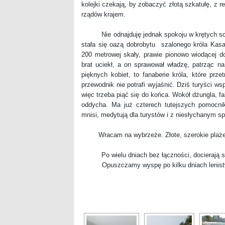
kolejki czekają, by zobaczyć złotą szkatułę, z re
rządów krajem.
Nie odnajduję jednak spokoju w krętych schod
stała się oazą dobrobytu szalonego króla Kas
200 metrowej skały, prawie pionowo wiodącej do 
brat uciekł, a on sprawował władzę, patrząc na
pięknych kobiet, to fanaberie króla, które pr
przewodnik nie potrafi wyjaśnić. Dziś turyści w
więc trzeba piąć się do końca. Wokół dżungla, fal
oddycha. Ma już czterech tutejszych pomocnikó
mnisi, medytują dla turystów i z niesłychanym s
Wracam na wybrzeże. Złote, szerokie plaże wci
Po wielu dniach bez łączności, docierają 
Opuszczamy wyspę po kilku dniach lenist