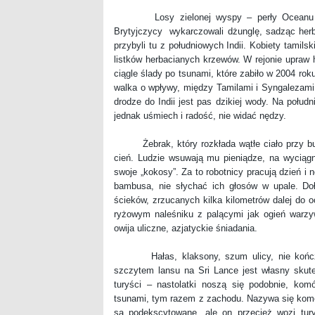
Losy zielonej wyspy – perły Oceanu Indyj
Brytyjczycy wykarczowali dżunglę, sadząc herba
przybyli tu z południowych Indii. Kobiety tamils
listków herbacianych krzewów. W rejonie upraw 
ciągle ślady po tsunami, które zabiło w 2004 roku 
walka o wpływy, między Tamilami i Syngalezami.
drodze do Indii jest pas dzikiej wody. Na połud
jednak uśmiech i radość, nie widać nędzy.
Żebrak, który rozkłada wątłe ciało przy budo
cień. Ludzie wsuwają mu pieniądze, na wyciągn
swoje „kokosy”. Za to robotnicy pracują dzień i 
bambusa, nie słychać ich głosów w upale. Doł
ścieków, zrzucanych kilka kilometrów dalej do o
ryżowym naleśniku z palącymi jak ogień warzyw
owija uliczne, azjatyckie śniadania.
Hałas, klaksony, szum ulicy, nie kończące
szczytem lansu na Sri Lance jest własny sku
turyści – nastolatki noszą się podobnie, komór
tsunami, tym razem z zachodu. Nazywa się kom
są podekscytowane, ale on przecież wozi tur