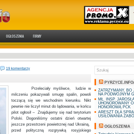
OGŁOSZENIA
FIRMY
19 komentarzy
PYRZYCE.INFO
Przeleciały myśliwce, ludzie w
ZATRZYMANY, BO 
NA PODWÓJNYM G
milczeniu pokazywali smugę spalin, powoli
MŁ. INSP. JAROSŁ
toczącą się we wschodnim kierunku. Nikt
UHONOROWANY O
pewnie nie liczył minut do lądowania, w końcu
HONOROWĄ PCK
ARESZT DLA SPR
pilot ogłosił – Znajdujemy się nad terytorium
USIŁOWANIA ZAB
Polski. Dogoniliśmy ostatni dzień otwartej
jeszcze przestrzeni powietrznej nad Ukrainą,
OGŁOSZENIA
przed polityczną rozgrywką rosyjskiego