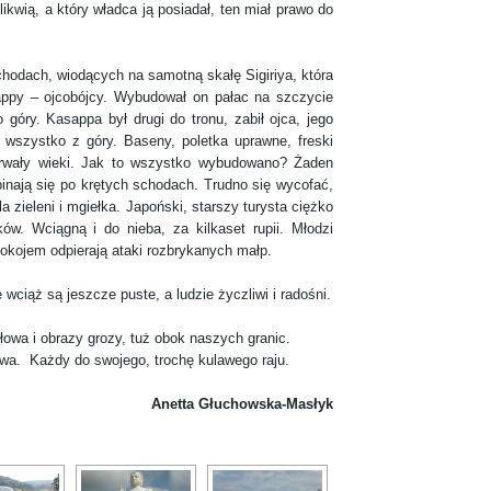
likwią, a który władca ją posiadał, ten miał prawo do
ach, wiodących na samotną skałę Sigiriya, która
appy – ojcobójcy. Wybudował on pałac na szczycie
góry. Kasappa był drugi do tronu, zabił ojca, jego
 wszystko z góry. Baseny, poletka uprawne, freski
zetrwały wieki. Jak to wszystko wybudowano? Żaden
spinają się po krętych schodach. Trudno się wycofać,
a zieleni i mgiełka. Japoński, starszy turysta ciężko
w. Wciągną i do nieba, za kilkaset rupii. Młodzi
pokojem odpierają ataki rozbrykanych małp.
ąż są jeszcze puste, a ludzie życzliwi i radośni.
słowa i obrazy grozy, tuż obok naszych granic.
wa. Każdy do swojego, trochę kulawego raju.
Anetta Głuchowska-Masłyk