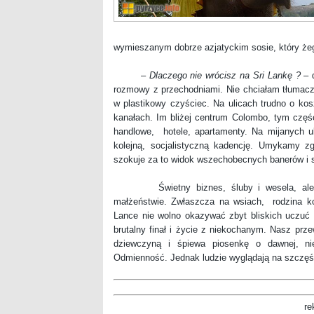
wymieszanym dobrze azjatyckim sosie, który że
–
Dlaczego nie wrócisz na Sri Lankę ?
– d
rozmowy z przechodniami. Nie chciałam tłumaczyć
w plastikowy czyściec. Na ulicach trudno o kos
kanałach. Im bliżej centrum Colombo, tym częś
handlowe, hotele, apartamenty. Na mijanych u
kolejną, socjalistyczną kadencję. Umykamy zgi
szokuje za to widok wszechobecnych banerów i 
Świetny biznes, śluby i wesela, ale ob
małżeństwie. Zwłaszcza na wsiach, rodzina ko
Lance nie wolno okazywać zbyt bliskich uczuć p
brutalny finał i życie z niekochanym. Nasz prz
dziewczyną i śpiewa piosenkę o dawnej, nies
Odmienność. Jednak ludzie wyglądają na szczęś
re