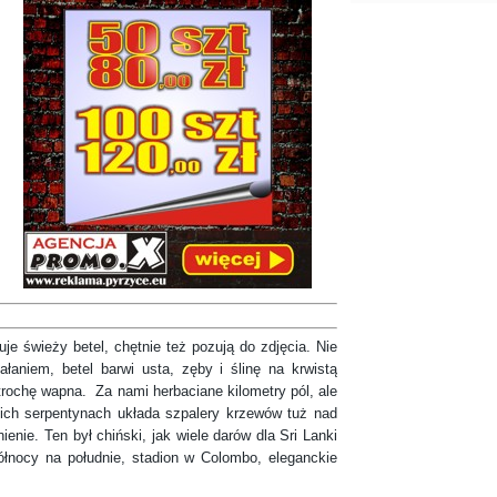
ieży betel, chętnie też pozują do zdjęcia. Nie
łaniem, betel barwi usta, zęby i ślinę na krwistą
 trochę wapna. Za nami herbaciane kilometry pól, ale
kich serpentynach układa szpalery krzewów tuż nad
enie. Ten był chiński, jak wiele darów dla Sri Lanki
łnocy na południe, stadion w Colombo, eleganckie