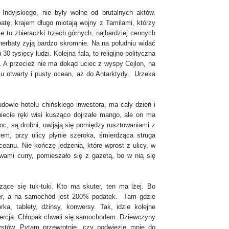
skiego, nie były wolne od brutalnych aktów.
tę, krajem długo miotają wojny z Tamilami, którzy
kie to zbieraczki trzech górnych, najbardziej cennych
herbaty żyją bardzo skromnie. Na na południu widać
30 tysięcy ludzi. Kolejna fala, to religijno-polityczna
 A przecież nie ma dokąd uciec z wyspy Cejlon, na
niu otwarty i pusty ocean, aż do Antarktydy. Urzeka
wie hotelu chińskiego inwestora, ma cały dzień i
iecie ręki wisi kusząco dojrzałe mango, ale on ma
noc, są drobni, uwijają się pomiędzy rusztowaniami z
em, przy ulicy płynie szeroka, śmierdząca struga
ceanu. Nie kończę jedzenia, które wprost z ulicy, w
ami curry, pomieszało się z gazetą, bo w nią się
 się tuk-tuki. Kto ma skuter, ten ma lżej. Bo
ter, a na samochód jest 200% podatek. Tam gdzie
ka, tablety, dżinsy, konwersy. Tak, idzie kolejne
ercja. Chłopak chwali się samochodem. Dziewczyny
ystów. Pytam przewrotnie, czy podwiezie mnie do