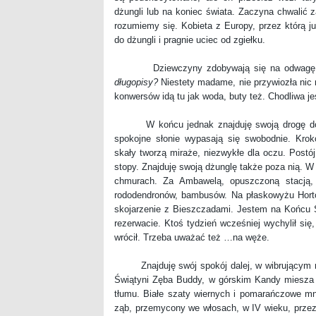
dżungli lub na koniec świata. Zaczyna chwalić zal
rozumiemy się. Kobieta z Europy, przez którą ju
do dżungli i pragnie uciec od zgiełku.
Dziewczyny zdobywają się na odwag
długopisy?
Niestety madame, nie przywiozła nic 
konwersów idą tu jak woda, buty też. Chodliwa jes
W końcu jednak znajduję swoją drogę do dż
spokojne słonie wypasają się swobodnie. Krok
skały tworzą miraże, niezwykłe dla oczu. Postój
stopy. Znajduję swoją dżunglę także poza nią. W
chmurach. Za Ambawelą, opuszczoną stacją, 
rododendronów, bambusów. Na płaskowyżu Hortona
skojarzenie z Bieszczadami. Jestem na Końcu Ś
rezerwacie. Ktoś tydzień wcześniej wychylił się,
wrócił. Trzeba uważać też …na węże.
Znajduję swój spokój dalej, w wibrującym mo
Świątyni Zęba Buddy, w górskim Kandy miesza si
tłumu. Białe szaty wiernych i pomarańczowe mni
ząb, przemycony we włosach, w IV wieku, przez 