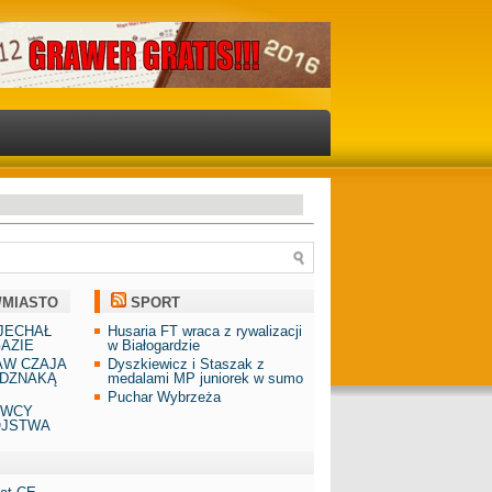
/MIASTO
SPORT
JECHAŁ
Husaria FT wraca z rywalizacji
AZIE
w Białogardzie
AW CZAJA
Dyszkiewicz i Staszak z
DZNAKĄ
medalami MP juniorek w sumo
Puchar Wybrzeża
AWCY
ÓJSTWA