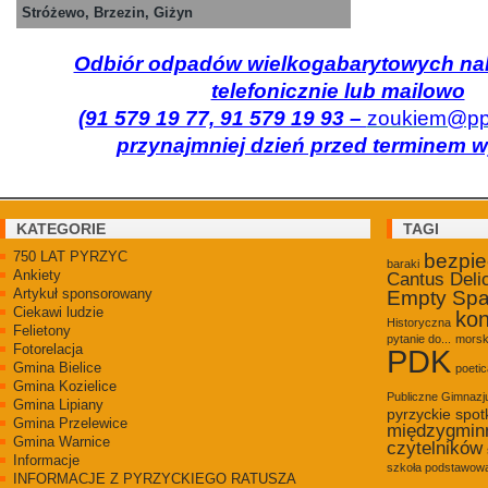
Stróżewo, Brzezin, Giżyn
Odbiór odpadów wielkogabarytowych nal
telefonicznie lub mailowo
(91 579 19 77, 91 579 19 93 –
zoukiem@ppk
przynajmniej dzień przed terminem 
KATEGORIE
TAGI
750 LAT PYRZYC
bezpi
baraki
Ankiety
Cantus Deli
Artykuł sponsorowany
Empty Sp
Ciekawi ludzie
kon
Historyczna
Felietony
pytanie do...
morsk
Fotorelacja
PDK
Gmina Bielice
poetic
Gmina Kozielice
Publiczne Gimnaz
Gmina Lipiany
pyrzyckie spot
Gmina Przelewice
międzygmin
Gmina Warnice
czytelników
Informacje
szkoła podstawowa
INFORMACJE Z PYRZYCKIEGO RATUSZA