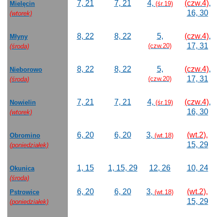
7, 21
7, 21
4,
(czw.4)
,
Mielęcin
(śr.19)
16, 30
(wtorek)
8, 22
8, 22
5,
(czw.4)
,
Młyny
17, 31
(czw.20)
(środa)
8, 22
8, 22
5,
(czw.4)
,
Nieborowo
17, 31
(czw.20)
(środa)
7, 21
7, 21
4,
(czw.4)
,
Nowielin
(śr.19)
16, 30
(wtorek)
6, 20
6, 20
3,
(wt.2),
Obromino
(wt.18)
15, 29
(poniedziałek)
1, 15
1, 15, 29
12, 26
10, 24
Okunica
(środa)
6, 20
6, 20
3,
(wt.2),
Pstrowice
(wt.18)
15, 29
(poniedziałek)