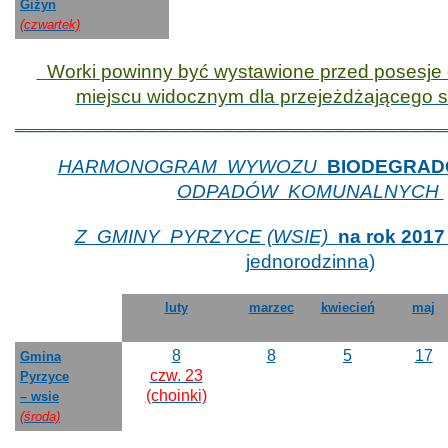
Giżyn
(czwartek)
Worki powinny być wystawione przed posesje 
miejscu widocznym dla przejeżdżającego
_______________________________________
HARMONOGRAM WYWOZU
BIODEGRA
ODPADÓW KOMUNALNYCH
Z GMINY PYRZYCE (WSIE)
na rok 201
jednorodzinna)
luty
marzec
kwiecień
maj
8
8
5
17
Gmina
czw. 23
Pyrzyce
(choinki)
– wsie
(środa)