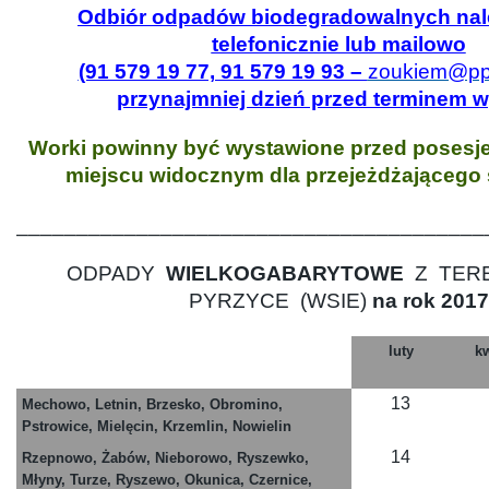
Odbiór odpadów biodegradowalnych nale
telefonicznie lub mailowo
(91 579 19 77, 91 579 19 93 –
zoukiem@ppk
przynajmniej dzień przed terminem 
Worki powinny być wystawione przed posesje
miejscu widocznym dla przejeżdżająceg
_______________________________________
ODPADY
WIELKOGABARYTOWE
Z TER
PYRZYCE (WSIE)
na rok 2017
luty
kw
13
Mechowo, Letnin, Brzesko, Obromino,
Pstrowice, Mielęcin, Krzemlin, Nowielin
14
Rzepnowo, Żabów, Nieborowo, Ryszewko,
Młyny, Turze, Ryszewo, Okunica, Czernice,