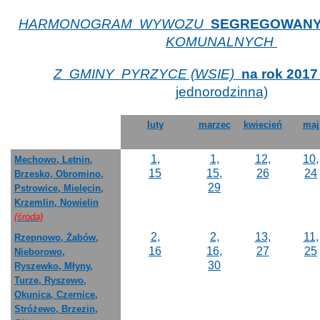
HARMONOGRAM WYWOZU
SEGREGOWAN
KOMUNALNYCH
Z GMINY PYRZYCE (WSIE)
na rok 201
jednorodzinna)
luty
marzec
kwiecień
maj
1,
1,
12,
10,
Mechowo, Letnin,
15
15,
26
24
Brzesko, Obromino,
29
Pstrowice, Mielęcin,
Krzemlin, Nowielin
(środa)
2,
2,
13,
11,
Rzepnowo, Żabów,
16
16,
27
25
Nieborowo,
30
Ryszewko, Młyny,
Turze, Ryszewo,
Okunica, Czernice,
Stróżewo, Brzezin,