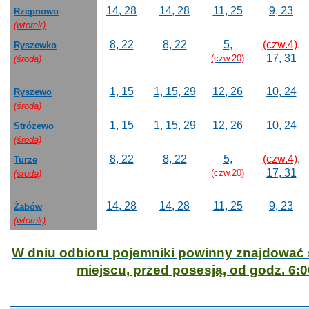
14, 28
14, 28
11, 25
9, 23
Rzepnowo
(wtorek)
8, 22
8, 22
5,
(czw.4)
,
Ryszewko
17, 31
(czw.20)
(środa)
1, 15
1, 15, 29
12, 26
10, 24
Ryszewo
(środa)
1, 15
1, 15, 29
12, 26
10, 24
Stróżewo
(środa)
8, 22
8, 22
5,
(czw.4)
,
Turze
17, 31
(czw.20)
(środa)
14, 28
14, 28
11, 25
9, 23
Żabów
(wtorek)
W dniu odbioru pojemniki powinny znajdować
miejscu, przed posesją, od godz. 6:
0
_______________________________________