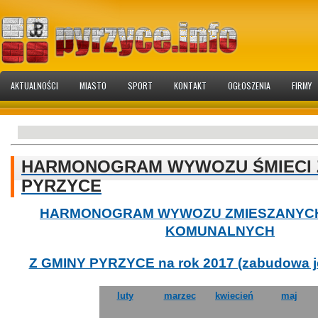
AKTUALNOŚCI
MIASTO
SPORT
KONTAKT
OGŁOSZENIA
FIRMY
HARMONOGRAM WYWOZU ŚMIECI 
PYRZYCE
HARMONOGRAM WYWOZU ZMIESZANYC
KOMUNALNYCH
Z GMINY PYRZYCE na rok 2017 (zabudowa j
luty
marzec
kwiecień
maj