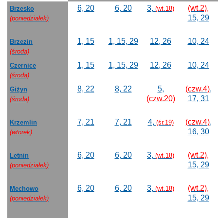
6, 20
6, 20
3,
(wt.2),
Brzesko
(wt.18)
15, 29
(poniedziałek)
1, 15
1, 15, 29
12, 26
10, 24
Brzezin
(środa)
1, 15
1, 15, 29
12, 26
10, 24
Czernice
(środa)
8, 22
8, 22
5,
(czw.4)
,
Giżyn
(czw.20)
17, 31
(środa)
7, 21
7, 21
4,
(czw.4)
,
Krzemlin
(śr.19)
16, 30
(wtorek)
6, 20
6, 20
3,
(wt.2),
Letnin
(wt.18)
15, 29
(poniedziałek)
6, 20
6, 20
3,
(wt.2),
Mechowo
(wt.18)
15, 29
(poniedziałek)