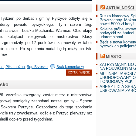
AKTUALNOŚCI
Rusza Narodowy Sp
 po derbach gminy Pyrzyce odbyły się w
Powszechny. Można
nawet 5000 zł kary!
derby powiatu pyrzyckiego. Tym razem Sęp
Kolejna próba wprow
ł na swoim boisku Mechanika Warnice. Obie ekipy
podwyżki za śmieci
iu kolejkach rozgrywek o mistrzostwo Klasy
udaremniona!
Będzie nowa komend
 zgromadziły po 12 punktów i zajmowały w tabeli
pyrzyckich policjant
bie siebie. Po spotkaniu nadal będą miały po tyle
tów.
MIASTO
ZATRZYMANY, BO 
ce
,
Piłka nożna
,
Sęp Brzesko
Brak komentarzy
NA PODWÓJNYM G
CZYTAJ WIĘCEJ
MŁ. INSP. JAROSŁ
UHONOROWANY O
HONOROWĄ PCK
esko
ARESZT DLA SPR
USIŁOWANIA ZAB
śnia rozegrany został mecz o mistrzostwo
ęgowej pomiędzy zespołami naszej gminy – Sępem
 Sokołem Pyrzyce. Gospodarze do tego spotkania
oncie trzy zwycięstwa, goście z Pyrzyc pierwszy raz
nieśli dopiero przed tygodniem.