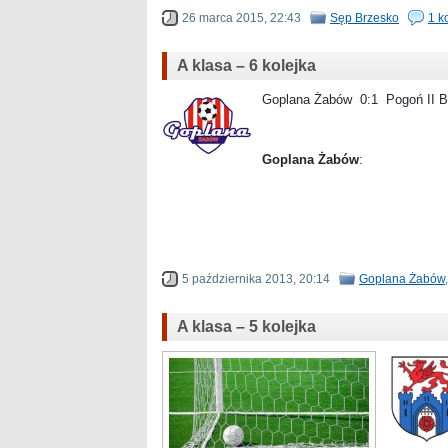
26 marca 2015, 22:43
Sęp Brzesko
1 k
A klasa – 6 kolejka
Goplana Żabów 0:1 Pogoń II Ba
Goplana Żabów
:
.
.
5 października 2013, 20:14
Goplana Żabów
A klasa – 5 kolejka