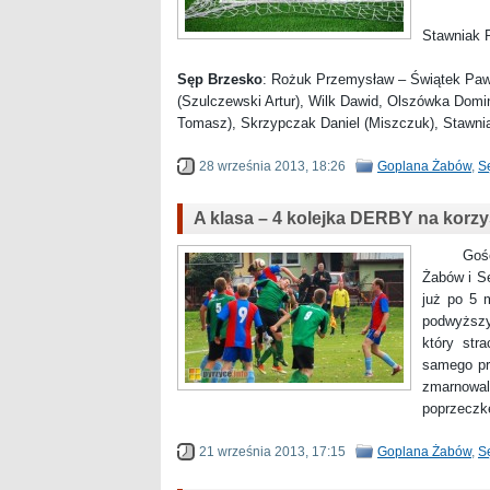
Stawniak P
Sęp Brzesko
: Rożuk Przemysław – Świątek Pawe
(Szulczewski Artur), Wilk Dawid, Olszówka Domin
Tomasz), Skrzypczak Daniel (Miszczuk), Stawniak
28 września 2013, 18:26
Goplana Żabów
,
S
A klasa – 4 kolejka DERBY na korzyś
Goście o
Żabów i Sę
już po 5 
podwyższy
który str
samego pr
zmarnowal
poprzeczk
21 września 2013, 17:15
Goplana Żabów
,
S