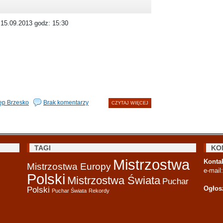
5.09.2013 godz: 15:30
ęp Brzesko
Brak komentarzy
CZYTAJ WIĘCEJ
TAGI
KO
Mistrzostwa
Kontak
Mistrzostwa Europy
e-mail
Polski
Mistrzostwa Świata
Puchar
Ogłos
Polski
Puchar Świata
Rekordy