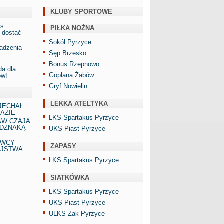
KLUBY SPORTOWE
is
PIŁKA NOŻNA
 dostać
Sokół Pyrzyce
adzenia
Sęp Brzesko
Bonus Rzepnowo
a dla
Goplana Żabów
ów!
Gryf Nowielin
LEKKA ATELTYKA
JECHAŁ
AZIE
LKS Spartakus Pyrzyce
AW CZAJA
DZNAKĄ
UKS Piast Pyrzyce
AWCY
ZAPASY
ÓJSTWA
LKS Spartakus Pyrzyce
SIATKÓWKA
LKS Spartakus Pyrzyce
UKS Piast Pyrzyce
ULKS Żak Pyrzyce