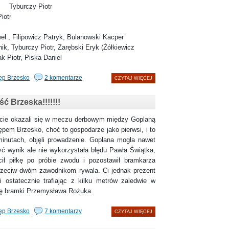
Tyburczy Piotr
iotr
ł , Filipowicz Patryk, Bulanowski Kacper
ik, Tyburczy Piotr, Zarębski Eryk (Żółkiewicz
 Piotr, Piska Daniel
ęp Brzesko
2 komentarze
CZYTAJ WIĘCEJ
ć Brzeska!!!!!!!
kazali się w meczu derbowym między Goplaną
pem Brzesko, choć to gospodarze jako pierwsi, i to
minutach, objęli prowadzenie. Goplana mogła nawet
ć wynik ale nie wykorzystała błędu Pawła Świątka,
acił piłkę po próbie zwodu i pozostawił bramkarza
zeciw dwóm zawodnikom rywala. Ci jednak prezent
i ostatecznie trafiając z kilku metrów zaledwie w
ę bramki Przemysława Rożuka.
ęp Brzesko
7 komentarzy
CZYTAJ WIĘCEJ