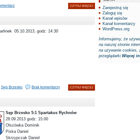
omentarz
CZYTAJ WIĘCEJ
Zarejestruj się
Zaloguj się
Kanał wpisów
Kanał komentarzy
WordPress.org
rlinek 05.10.2013, godz: 14:30
Informujemy, że używa
na naszej stronie inte
na używanie cookies, 
przeglądarki.
Więcej inf
,
Sęp Brzesko
Brak komentarzy
CZYTAJ WIĘCEJ
Sęp Brzesko 5:1 Spartakus Rychnów
28.09.2013 godz: 15:00
Olszówka Dominik
Piska Daniel
Skrzypczak Daniel