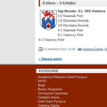
A klasa – 3 kolejka
Sęp Brzesko 6:1 GKS Golenice
1
1:0 Stawniak Piotr
2:0 Olszówka Dominik
3:0 Olszówka Dominik
4:1 Stawniak Piotr
5:1 Tuburczy Piotr
6:1 Tuburczy Piotr
14 września 2013, 15:40
Goplana Żabów
,
S
«
Starsze wpisy
KATEGORIE
Akademia Piłkarska Sokół Pyrzyce
APSP
Biegi
Bonus Rzepnowo
Gimnazjum Sportowe
Gladiator Arena
Gold Team Pyrzyce
Goplana Żabów