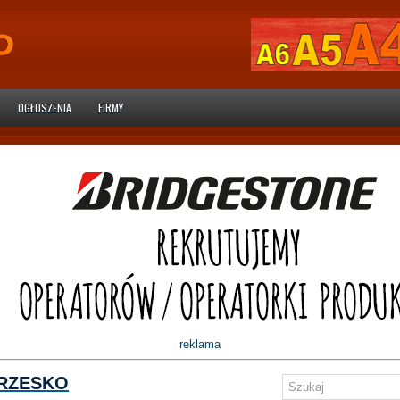
OGŁOSZENIA
FIRMY
reklama
BRZESKO