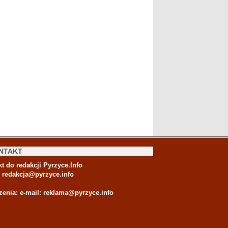
NTAKT
t do redakcji Pyrzyce.Info
:
redakcja@pyrzyce.info
zenia: e-mail:
reklama@pyrzyce.info