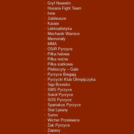
Gryf Nowielin
Husaria Fight Team
Inne
Jubileusze
Karate
Lekkoatletyka
Mechanik Warnice
Memoriały
MMA
OSiR Pyrzyce
Piłka halowa
Piłka nożna
Piłka siatkowa
Plebiscyty – Gale
Pyrzyce Biegają
Pyrzycki Klub Olimpijczyka
Sęp Brzesko
SMS Pyrzyce
Sokół Pyrzyce
SOS Pyrzyce
Spartakus Pyrzyce
Stal Lipiany
Sumo
Wicher Przelewice
Żak Pyrzyce
Zapasy