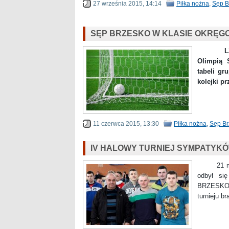
27 września 2015, 14:14
Piłka nożna
,
Sęp B
SĘP BRZESKO W KLASIE OKRĘG
LZS Sęp
Olimpią 
tabeli gr
kolejki p
11 czerwca 2015, 13:30
Piłka nożna
,
Sęp Br
IV HALOWY TURNIEJ SYMPATYK
21 marca
odbył s
BRZESKO
turnieju b