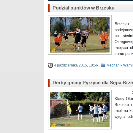
Podział punktów w Brzesku
Tydzień
Brzesku 
podejmowa
po siedm
Okręgowej
miejsca o
samo punk
4 października 2015, 18:56
Mechanik Warni
Derby gminy Pyrzyce dla Sępa Brz
26. wrze
Klasy Okr
Brzesko i
mieli na k
wygrali od