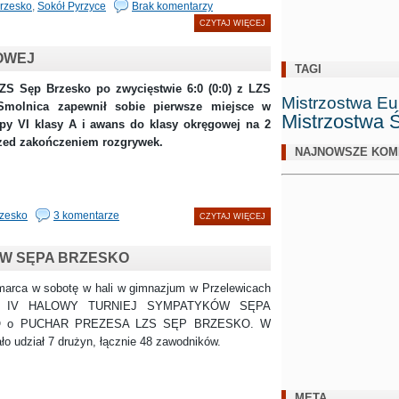
rzesko
,
Sokół Pyrzyce
Brak komentarzy
CZYTAJ WIĘCEJ
OWEJ
TAGI
 Brzesko po zwycięstwie 6:0 (0:0) z LZS
Mistrzostwa Eu
Smolnica zapewnił sobie pierwsze miejsce w
Mistrzostwa 
upy VI klasy A i awans do klasy okręgowej na 2
rzed zakończeniem rozgrywek.
NAJNOWSZE KOM
zesko
3 komentarze
CZYTAJ WIĘCEJ
ÓW SĘPA BRZESKO
 w sobotę w hali w gimnazjum w Przelewicach
ię IV HALOWY TURNIEJ SYMPATYKÓW SĘPA
 o PUCHAR PREZESA LZS SĘP BRZESKO. W
rało udział 7 drużyn, łącznie 48 zawodników.
META