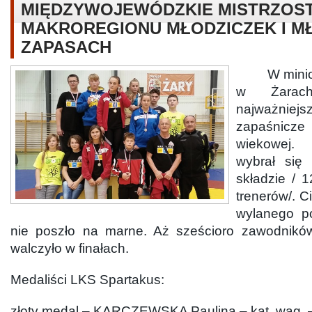
MIĘDZYWOJEWÓDZKIE MISTRZOS
MAKROREGIONU MŁODZICZEK I M
ZAPASACH
W minioną
w Żarac
najważni
zapaśnicz
wiekowej.
wybrał si
składzie / 
trenerów/. C
wylanego po
nie poszło na marne. Aż sześcioro zawodnik
walczyło w finałach.
Medaliści LKS Spartakus:
złoty medal – KARCZEWSKA Paulina – kat. wag. 