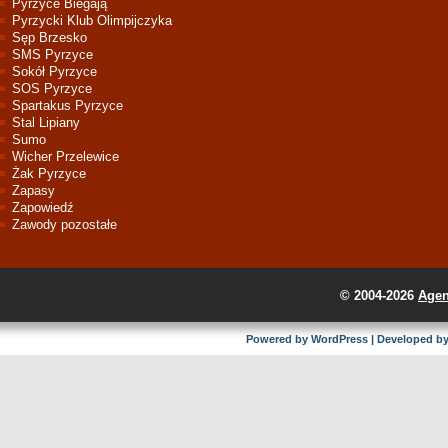
Pyrzyce Biegają
Pyrzycki Klub Olimpijczyka
Sęp Brzesko
SMS Pyrzyce
Sokół Pyrzyce
SOS Pyrzyce
Spartakus Pyrzyce
Stal Lipiany
Sumo
Wicher Przelewice
Żak Pyrzyce
Zapasy
Zapowiedź
Zawody pozostałe
© 2004-2026
Agen
Powered by
WordPress
| Developed b