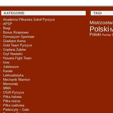
KATEGORIE
TAGI
Akademia Piłkarska Sokół Pyrzyce
Mistrzost
APSP
Polski
Biegi
M
Bonus Rzepnowo
Polski
Puchar 
Gimnazjum Sportowe
Gladiator Arena
Gold Team Pyrzyce
Goplana Żabów
Gryf Nowielin
Husaria Fight Team
Inne
Jubileusze
Karate
Lekkoatletyka
Mechanik Warnice
Memoriały
MMA
OSiR Pyrzyce
Piłka halowa
Piłka nożna
Piłka siatkowa
Plebiscyty – Gale