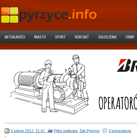
AKTUALNOŚCI
MIASTO
SPORT
KONTAKT
OGŁOSZENIA
FIRMY
5 lutego 2012, 21:47
Piłka siatkowa
,
Żak Pyrzyce
3 komentarze