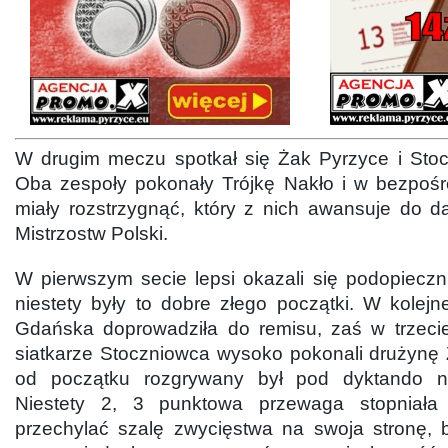
W drugim meczu spotkał się Żak Pyrzyce i Sto
Oba zespoły pokonały Trójkę Nakło i w bezpośre
miały rozstrzygnąć, który z nich awansuje do d
Mistrzostw Polski.
W pierwszym secie lepsi okazali się podopieczni 
niestety były to dobre złego początki. W kolejne
Gdańska doprowadziła do remisu, zaś w trzeci
siatkarze Stoczniowca wysoko pokonali drużynę 
od początku rozgrywany był pod dyktando na
Niestety 2, 3 punktowa przewaga stopniała 
przechylać szalę zwycięstwa na swoja stronę, b