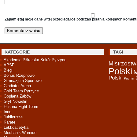
Zapamiętaj moje dane w tej przeglądarce podczas pisania kolejnych koment
KATEGORIE
TAGI
Akademia Piłkarska Sokół Pyrzyce
Mistrzost
APSP
Polski
Biegi
M
Bonus Rzepnowo
Polski
Puchar 
Gimnazjum Sportowe
Gladiator Arena
Gold Team Pyrzyce
Goplana Żabów
Gryf Nowielin
Husaria Fight Team
Inne
Jubileusze
Karate
Lekkoatletyka
Mechanik Warnice