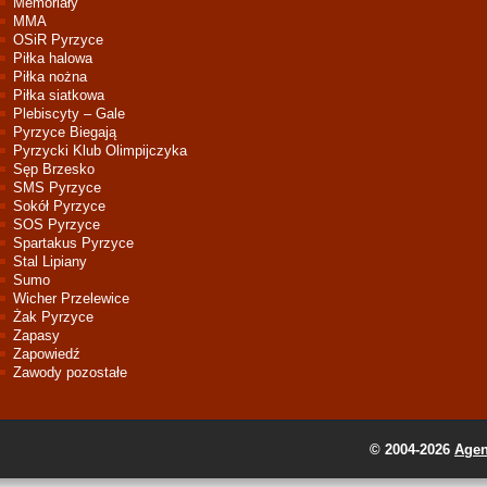
Memoriały
MMA
OSiR Pyrzyce
Piłka halowa
Piłka nożna
Piłka siatkowa
Plebiscyty – Gale
Pyrzyce Biegają
Pyrzycki Klub Olimpijczyka
Sęp Brzesko
SMS Pyrzyce
Sokół Pyrzyce
SOS Pyrzyce
Spartakus Pyrzyce
Stal Lipiany
Sumo
Wicher Przelewice
Żak Pyrzyce
Zapasy
Zapowiedź
Zawody pozostałe
© 2004-2026
Agen