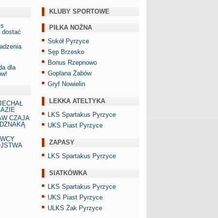
KLUBY SPORTOWE
is
PIŁKA NOŻNA
 dostać
Sokół Pyrzyce
adzenia
Sęp Brzesko
Bonus Rzepnowo
a dla
Goplana Żabów
ów!
Gryf Nowielin
LEKKA ATELTYKA
JECHAŁ
AZIE
LKS Spartakus Pyrzyce
AW CZAJA
DZNAKĄ
UKS Piast Pyrzyce
AWCY
ZAPASY
ÓJSTWA
LKS Spartakus Pyrzyce
SIATKÓWKA
LKS Spartakus Pyrzyce
UKS Piast Pyrzyce
ULKS Żak Pyrzyce