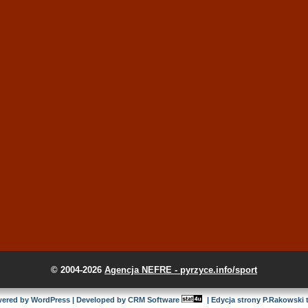
© 2004-2026
Agencja NEFRE - pyrzyce.info/sport
ered by
WordPress
| Developed by
CRM Software
| Edycja strony
P.Rakowski