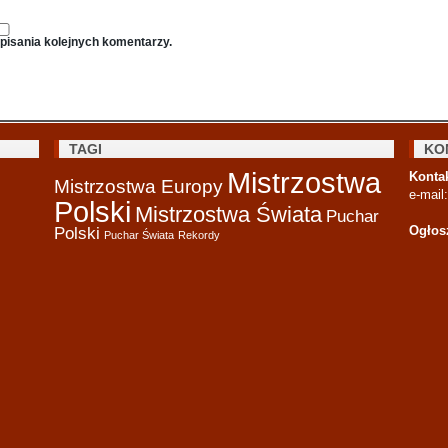
pisania kolejnych komentarzy.
TAGI
KO
Mistrzostwa
Kontak
Mistrzostwa Europy
e-mail
Polski
Mistrzostwa Świata
Puchar
Ogłos
Polski
Puchar Świata
Rekordy