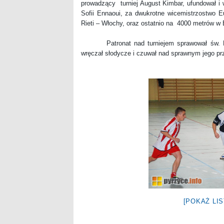
prowadzący turniej August Kimbar, ufundował i 
Sofii Ennaoui, za dwukrotne wicemistrzostwo 
Rieti – Włochy, oraz ostatnio na 4000 metrów w 
Patronat nad turniejem sprawował św. Mikoła
wręczał słodycze i czuwał nad sprawnym jego p
[POKAŻ LI