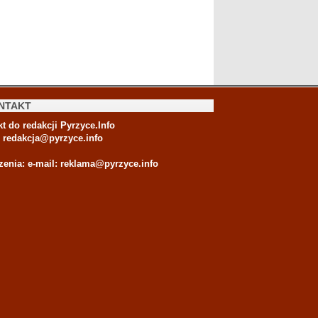
NTAKT
t do redakcji Pyrzyce.Info
:
redakcja@pyrzyce.info
zenia: e-mail:
reklama@pyrzyce.info