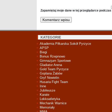
Zapamiętaj moje dane w tej przeglądarce podczas 
KATEGORIE
Akademia Piłkarska Sokół Pyrzyce
APSP
Biegi
Bonus Rzepnowo
Gimnazjum Sportowe
Gladiator Arena
Gold Team Pyrzyce
Goplana Żabów
Gryf Nowielin
Husaria Fight Team
Inne
Jubileusze
Karate
Lekkoatletyka
Mechanik Warnice
Memoriały
MMA