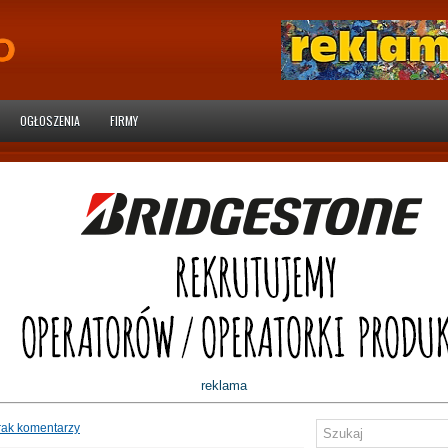
OGŁOSZENIA
FIRMY
reklama
rak komentarzy