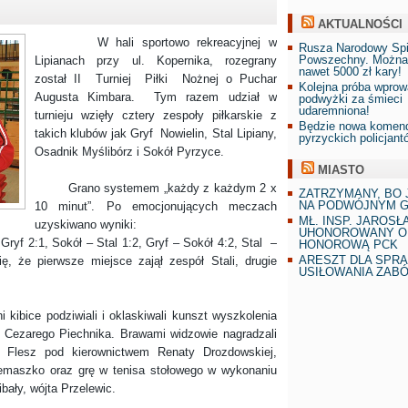
AKTUALNOŚCI
W hali sportowo rekreacyjnej w
Rusza Narodowy Sp
Powszechny. Można
Lipianach przy ul. Kopernika, rozegrany
nawet 5000 zł kary!
został II Turniej Piłki Nożnej o Puchar
Kolejna próba wprow
Augusta Kimbara. Tym razem udział w
podwyżki za śmieci
udaremniona!
turnieju wzięły cztery zespoły piłkarskie z
Będzie nowa komend
takich klubów jak Gryf Nowielin, Stal Lipiany,
pyrzyckich policjant
Osadnik Myślibórz i Sokół Pyrzyce.
MIASTO
Grano systemem „każdy z każdym 2 x
ZATRZYMANY, BO 
NA PODWÓJNYM G
10 minut”. Po emocjonujących meczach
MŁ. INSP. JAROSŁ
uzyskiwano wyniki:
UHONOROWANY O
Gryf 2:1, Sokół – Stal 1:2, Gryf – Sokół 4:2, Stal –
HONOROWĄ PCK
ARESZT DLA SPR
, że pierwsze miejsce zajął zespół Stali, drugie
USIŁOWANIA ZAB
ice podziwiali i oklaskiwali kunszt wyszkolenia
Cezarego Piechnika. Brawami widzowie nagradzali
 Flesz pod kierownictwem Renaty Drozdowskiej,
emaszko oraz grę w tenisa stołowego w wykonaniu
bały, wójta Przelewic.