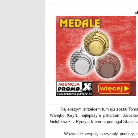
re
Najlepszym strzelcem turnieju został Tomasz
Warejko (Gryf), najlepszym piłkarzem Jarosław
Gołębiowski z Pyrzyc, któremu pomagał Stanisław
Wszystkie zespoły otrzymały puchary, a naj