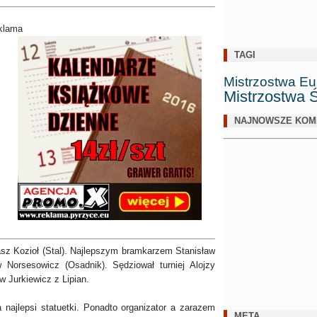
klama
TAGI
Mistrzostwa Eu
Mistrzostwa 
NAJNOWSZE KOM
 Kozioł (Stal). Najlepszym bramkarzem Stanisław
 Norsesowicz (Osadnik). Sędziował turniej Alojzy
 Jurkiewicz z Lipian.
lepsi statuetki. Ponadto organizator a zarazem
META