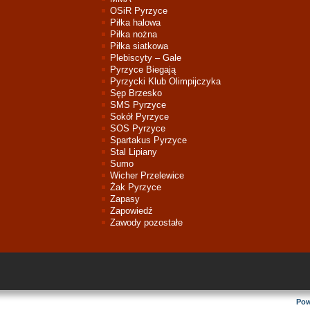
OSiR Pyrzyce
Piłka halowa
Piłka nożna
Piłka siatkowa
Plebiscyty – Gale
Pyrzyce Biegają
Pyrzycki Klub Olimpijczyka
Sęp Brzesko
SMS Pyrzyce
Sokół Pyrzyce
SOS Pyrzyce
Spartakus Pyrzyce
Stal Lipiany
Sumo
Wicher Przelewice
Żak Pyrzyce
Zapasy
Zapowiedź
Zawody pozostałe
Pow