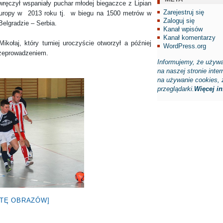
wręczył wspaniały puchar młodej biegaczce z Lipian
Zarejestruj się
Europy w 2013 roku tj. w biegu na 1500 metrów w
Zaloguj się
Belgradzie – Serbia.
Kanał wpisów
Kanał komentarzy
j, który turniej uroczyście otworzył a później
WordPress.org
rzeprowadzeniem.
Informujemy, że używa
na naszej stronie inte
na używanie cookies, 
przeglądarki.
Więcej inf
STĘ OBRAZÓW]