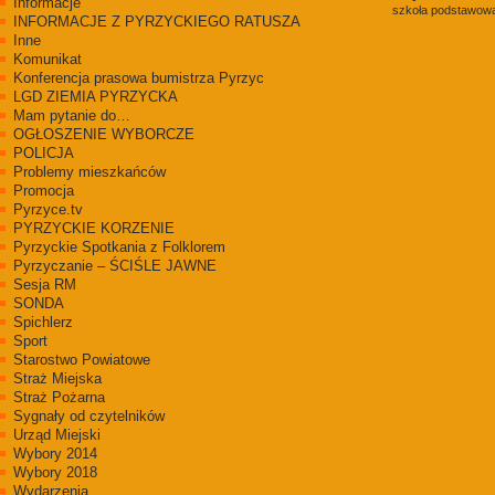
Informacje
szkoła podstawowa
INFORMACJE Z PYRZYCKIEGO RATUSZA
Inne
Komunikat
Konferencja prasowa bumistrza Pyrzyc
LGD ZIEMIA PYRZYCKA
Mam pytanie do…
OGŁOSZENIE WYBORCZE
POLICJA
Problemy mieszkańców
Promocja
Pyrzyce.tv
PYRZYCKIE KORZENIE
Pyrzyckie Spotkania z Folklorem
Pyrzyczanie – ŚCIŚLE JAWNE
Sesja RM
SONDA
Spichlerz
Sport
Starostwo Powiatowe
Straż Miejska
Straż Pożarna
Sygnały od czytelników
Urząd Miejski
Wybory 2014
Wybory 2018
Wydarzenia