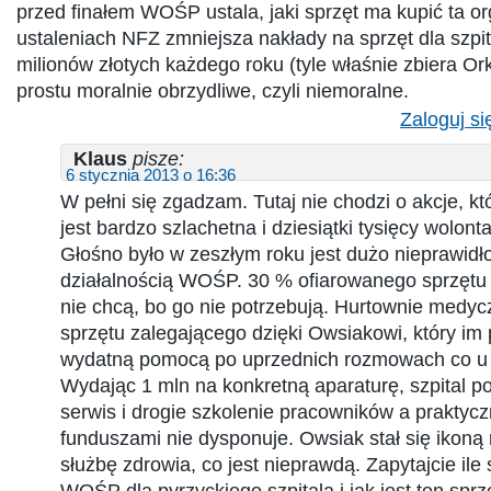
przed finałem WOŚP ustala, jaki sprzęt ma kupić ta or
ustaleniach NFZ zmniejsza nakłady na sprzęt dla szpit
milionów złotych każdego roku (tyle właśnie zbiera Orki
prostu moralnie obrzydliwe, czyli niemoralne.
Zaloguj si
Klaus
pisze:
6 stycznia 2013 o 16:36
W pełni się zgadzam. Tutaj nie chodzi o akcje, k
jest bardzo szlachetna i dziesiątki tysięcy wolonta
Głośno było w zeszłym roku jest dużo nieprawidł
działalnością WOŚP. 30 % ofiarowanego sprzętu s
nie chcą, bo go nie potrzebują. Hurtownie medy
sprzętu zalegającego dzięki Owsiakowi, który im 
wydatną pomocą po uprzednich rozmowach co u 
Wydając 1 mln na konkretną aparaturę, szpital po
serwis i drogie szkolenie pracowników a praktycz
funduszami nie dysponuje. Owsiak stał się ikoną 
służbę zdrowia, co jest nieprawdą. Zapytajcie ile
WOŚP dla pyrzyckiego szpitala i jak jest ten spr