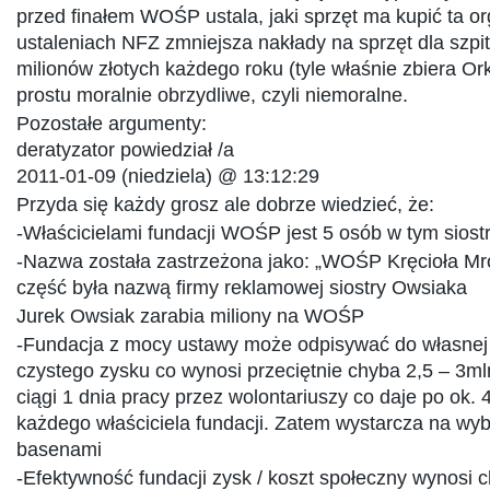
przed finałem WOŚP ustala, jaki sprzęt ma kupić ta or
ustaleniach NFZ zmniejsza nakłady na sprzęt dla szpit
milionów złotych każdego roku (tyle właśnie zbiera Orki
prostu moralnie obrzydliwe, czyli niemoralne.
Pozostałe argumenty:
deratyzator powiedział /a
2011-01-09 (niedziela) @ 13:12:29
Przyda się każdy grosz ale dobrze wiedzieć, że:
-Właścicielami fundacji WOŚP jest 5 osób w tym sios
-Nazwa została zastrzeżona jako: „WOŚP Kręcioła Mr
część była nazwą firmy reklamowej siostry Owsiaka
Jurek Owsiak zarabia miliony na WOŚP
-Fundacja z mocy ustawy może odpisywać do własnej
czystego zysku co wynosi przeciętnie chyba 2,5 – 3ml
ciągi 1 dnia pracy przez wolontariuszy co daje po ok. 4
każdego właściciela fundacji. Zatem wystarcza na wy
basenami
-Efektywność fundacji zysk / koszt społeczny wynosi c