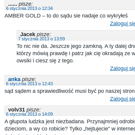
......
pisze:
6 stycznia 2013 o 12:34
AMBER GOLD – to do sądu sie nadaje co wykryłeś
Zaloguj si
Jacek
pisze:
7 stycznia 2013 o 13:59
To nic nie da. Jeszcze jego zamkną. A ty dalej drw
którzy mówią prawdę i patrz jak cię okradają ze 
owsiki i ciesz się z tego.
Zaloguj si
anka
pisze:
6 stycznia 2013 o 12:43
sąd sądem a sprawiedliwość musi być po naszej stroni
Zaloguj si
volv31
pisze:
6 stycznia 2013 o 14:09
A głupota ludzka jest niezbadana. Przynajmniej odro
dzieciom, a wy co robicie? Tylko „hejtujecie” w internec