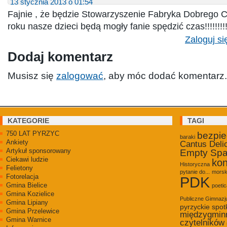
13 stycznia 2013 o 01:54
Fajnie , że będzie Stowarzyszenie Fabryka Dobrego Cza
roku nasze dzieci będą mogły fanie spędzić czas!!!!!!!!!
Zaloguj si
Dodaj komentarz
Musisz się
zalogować
, aby móc dodać komentarz.
KATEGORIE
TAGI
750 LAT PYRZYC
bezpi
baraki
Ankiety
Cantus Deli
Artykuł sponsorowany
Empty Sp
Ciekawi ludzie
kon
Historyczna
Felietony
pytanie do...
morsk
Fotorelacja
PDK
Gmina Bielice
poetic
Gmina Kozielice
Publiczne Gimnaz
Gmina Lipiany
pyrzyckie spot
Gmina Przelewice
międzygmin
Gmina Warnice
czytelników