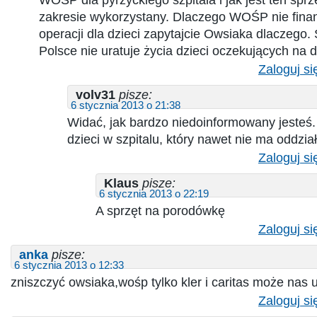
zakresie wykorzystany. Dlaczego WOŚP nie fina
operacji dla dzieci zapytajcie Owsiaka dlaczeg
Polsce nie uratuje życia dzieci oczekujących na d
Zaloguj si
volv31
pisze:
6 stycznia 2013 o 21:38
Widać, jak bardzo niedoinformowany jesteś.
dzieci w szpitalu, który nawet nie ma oddzia
Zaloguj si
Klaus
pisze:
6 stycznia 2013 o 22:19
A sprzęt na porodówkę
Zaloguj si
anka
pisze:
6 stycznia 2013 o 12:33
zniszczyć owsiaka,wośp tylko kler i caritas może nas u
Zaloguj si