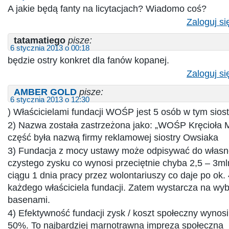
A jakie będą fanty na licytacjach? Wiadomo coś?
Zaloguj si
tatamatiego
pisze:
6 stycznia 2013 o 00:18
będzie ostry konkret dla fanów kopanej.
Zaloguj si
AMBER GOLD
pisze:
6 stycznia 2013 o 12:30
) Właścicielami fundacji WOŚP jest 5 osób w tym sios
2) Nazwa została zastrzeżona jako: „WOŚP Kręcioła 
część była nazwą firmy reklamowej siostry Owsiaka
3) Fundacja z mocy ustawy może odpisywać do własn
czystego zysku co wynosi przeciętnie chyba 2,5 – 3ml
ciągu 1 dnia pracy przez wolontariuszy co daje po ok. 4
każdego właściciela fundacji. Zatem wystarcza na wyb
basenami.
4) Efektywność fundacji zysk / koszt społeczny wynosi
50%. To najbardziej marnotrawna impreza społeczna