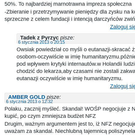
50%. To najbardziej marnotrawna impreza społeczna
-Zbieranie i przetrzymywanie pieniędzy dla zysku na k
sprzeczne z celem fundacji i intencją darczyńców zwiń
Zaloguj si
Tadek z Pyrzyc
pisze:
6 stycznia 2013 o 20:15
Owsiak powiedział co myśli o eutanazji-skracać 
osobom-oczywiście w imię humanitaryzmu.póżniej
pod wpływem krytyki internautów.w Holandii ludzie
chodzić do lekarza,aby czasami nie zostali zakwa
eutanazji oczywiście w imię humanitaryzmu.
Zaloguj si
AMBER GOLD
pisze:
6 stycznia 2013 o 12:32
Polaku, zacznij myśleć. Skandal! WOŚP negocjuje z N
kupić, po czym zmniejsza budżet NFZ
Drugim, ważnym argumentem jest to, iż NFZ negocju
uważam za skandal. Niechlubną tajemnicą poliszynela 