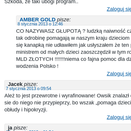
Szkoda, że taki ubogi program..
Zaloguj si
AMBER GOLD
pisze:
8 stycznia 2013 o 12:46
CO NAZYWASZ GŁUPOTĄ ? ludzką naiwność czy
tak odrobinę pomagają w naszym kraju dzieciom 
się kanapką nie udławiłem jak usłyszałem że ten
ministrem od małych dzieci zaoszczędził w tym r
MLD ZŁOTYCH !!!!!!!niema co fajna pomoc dla dz
wodzenia Polsko !
Zaloguj si
Jacek
pisze:
7 stycznia 2013 o 09:54
Ależ to jest przewrotne i wyrafinowane! Owsik znalazł d
sie do niego nie przypieprzy, bo wszak „pomaga dzieci
obłudy i hipokryzji.
Zaloguj si
ja
pisze: