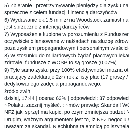
5) Zbieranie i przetrzymywanie pieniędzy dla zysku na 
sprzeczne z celem fundacji i intencją darczyńców
6) Wydawanie ok.1,5 mln zł na Woodstock zamiast na
jest sprzeczne z intencją darczyńców
7) Wyposażenie kupione w porozumieniu z Funduszem
oczywiście bilansowane w nakładach na służbę zdrowi
poza zyskiem propagandowym i personalnym właściciel
8) W stosunku do miliardowych żądań płacowych leka
zdrowie, fundusze z WOŚP to są grosze (0,07%)
9) Tyle samo zysku przy 100% efektywności można otr
pracujący zadeklaruje 2zł / rok z listy płac (17 groszy 
dedykowanego zadęcia propagandowego.
źródło zwiń
dzisiaj, 17:44 | ocena: 63% | odpowiedzi: 37 odpowied
~Polaku, zacznij myśleć. : ~mów prawdę: Skandal! W
NFZ jaki sprzęt ma kupić, po czym zmniejsza budżet
Drugim, ważnym argumentem jest to, iż NFZ negocju
uważam za skandal. Niechlubną tajemnicą poliszynela 