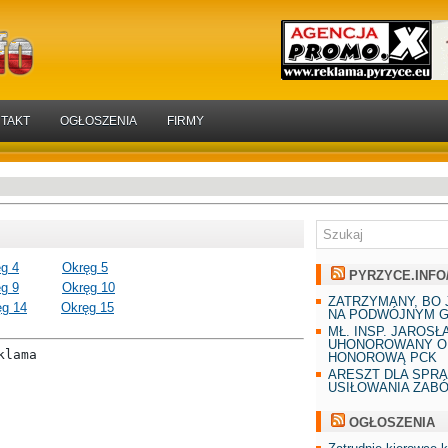
TAKT
OGŁOSZENIA
FIRMY
g 4
……….
Okręg 5
PYRZYCE.INFO
g 9
……….
Okręg 10
ZATRZYMANY, BO 
ęg 14
……..
Okręg 15
NA PODWÓJNYM G
MŁ. INSP. JAROSŁ
UHONOROWANY O
klama
HONOROWĄ PCK
ARESZT DLA SPR
USIŁOWANIA ZAB
OGŁOSZENIA