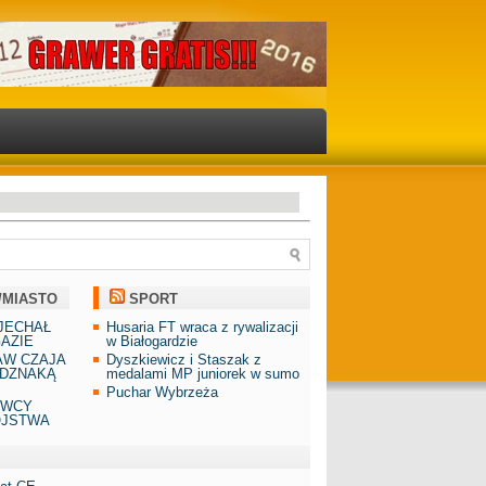
/MIASTO
SPORT
JECHAŁ
Husaria FT wraca z rywalizacji
AZIE
w Białogardzie
AW CZAJA
Dyszkiewicz i Staszak z
DZNAKĄ
medalami MP juniorek w sumo
Puchar Wybrzeża
AWCY
ÓJSTWA