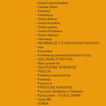
Artykuł sponsorowany
Ciekawi ludzie
Felietony
Fotorelacja
Gmina Bielice
Gmina Kozielice
Gmina Lipiany
Gmina Przelewice
Gmina Warnice
Informacje
INFORMACJE Z PYRZYCKIEGO RATUSZA
Inne
Komunikat
Konferencja prasowa bumistrza Pyrzyc
LGD ZIEMIA PYRZYCKA
Mam pytanie do…
OGŁOSZENIE WYBORCZE
POLICJA
Problemy mieszkańców
Promocja
Pyrzyce.tv
PYRZYCKIE KORZENIE
Pyrzyckie Spotkania z Folklorem
Pyrzyczanie – ŚCIŚLE JAWNE
Sesja RM
SONDA