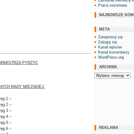
Zatrudnię kierowcę 
Praca sezonowa
NAJNOWSZE KOM
META
Zarejestruj się
Zaloguj się
Kanał wpisów
Kanał komentarzy
WordPress.org
URMISTRZA PYRZYC
ARCHIWA
Archiwa
NYCH RADY MIEJSKIEJ:
ęg 1 –
ęg 2 –
ęg 3 –
ęg 4 –
ęg 5 –
REKLAMA
ęg 6 –