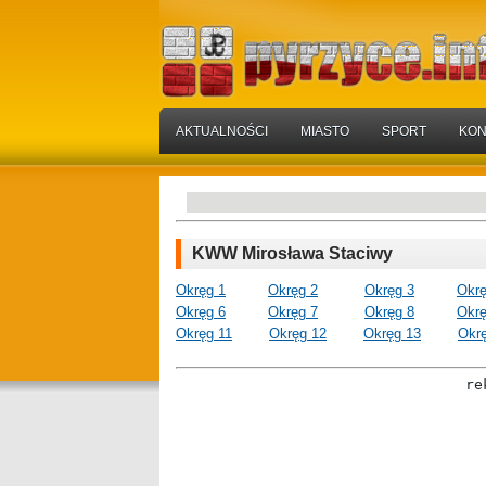
AKTUALNOŚCI
MIASTO
SPORT
KON
KWW Mirosława Staciwy
Okręg 1
………
Okręg 2
……….
Okręg 3
………
Okrę
Okręg 6
………
Okręg 7
……….
Okręg 8
………
Okrę
Okręg 11
……..
Okręg 12
……..
Okręg 13
……..
Okr
re