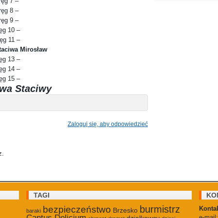
ęg 7 –
ęg 8 –
ęg 9 –
ęg 10 –
ęg 11 –
taciwa Mirosław
ęg 13 –
ęg 14 –
ęg 15 –
wa Staciwy
Zaloguj się, aby odpowiedzieć
z.
TAGI
KO
burmistrz
bezpieczeństwo
Kontak
Brzesko
baraki
Cantus Delicium
e-mail
działkowcy