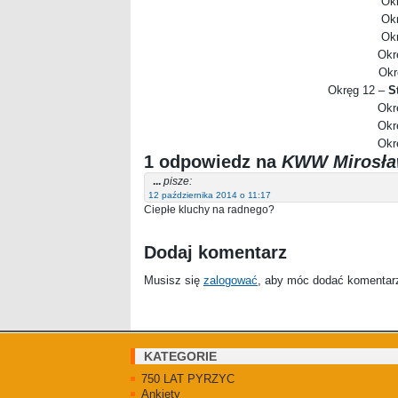
Okr
Okr
Okr
Okr
Okr
Okręg 12 –
S
Okr
Okr
Okr
1 odpowiedz na
KWW Mirosła
...
pisze:
12 października 2014 o 11:17
Ciepłe kluchy na radnego?
Dodaj komentarz
Musisz się
zalogować
, aby móc dodać komentar
KATEGORIE
750 LAT PYRZYC
Ankiety