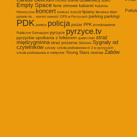
chrzest
dramat
dzieci
Empty Space
ferie zimowe
kabaret
Kolumna
koncert
Polity
lipiany
Historyczna
konkurs
kościół
literatura
Mam
parking
parkingi
pytanie do...
morski
nowość
OPS w Pyrzycach
PDK
policja
pożar
PPK
poetica
przedstawienie
pyrzyce.tv
pyrzyce
Publiczne Gimnazjum
straż
pyrzyckie spotkania z folklorem
quatro man
międzygminna
Sygnały od
straż pożarna
Stóżewo
czytelników
szkody
szkoła podstawowa nr 2 w pyrzycach
Żabów
Young Stars
szkoła podstawowa w mielęcinie
złodzieje