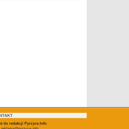
NTAKT
t do redakcji Pyrzyce.Info
:
reklama@pyrzyce.info