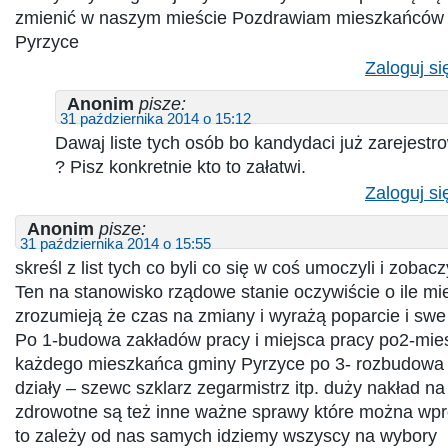
zmienić w naszym mieście Pozdrawiam mieszkańców
Pyrzyce
Zaloguj si
Anonim
pisze:
31 października 2014 o 15:12
Dawaj liste tych osób bo kandydaci już zarejest
? Pisz konkretnie kto to załatwi.
Zaloguj si
Anonim
pisze:
31 października 2014 o 15:55
skreśl z list tych co byli co się w coś umoczyli i zobac
Ten na stanowisko rządowe stanie oczywiście o ile m
zrozumieją że czas na zmiany i wyrażą poparcie i sw
Po 1-budowa zakładów pracy i miejsca pracy po2-mies
każdego mieszkańca gminy Pyrzyce po 3- rozbudowa
działy – szewc szklarz zegarmistrz itp. duży nakład na
zdrowotne są też inne ważne sprawy które można wpr
to zależy od nas samych idziemy wszyscy na wybory