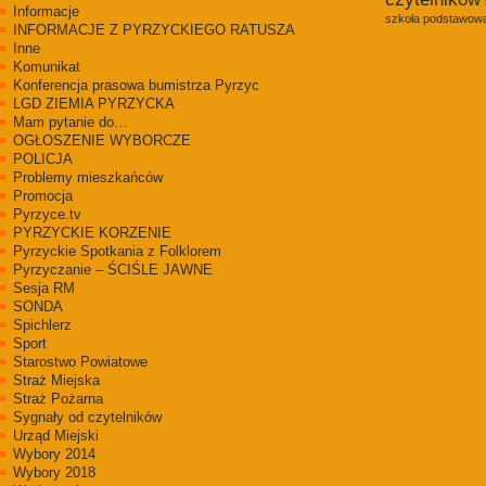
Informacje
szkoła podstawowa
INFORMACJE Z PYRZYCKIEGO RATUSZA
Inne
Komunikat
Konferencja prasowa bumistrza Pyrzyc
LGD ZIEMIA PYRZYCKA
Mam pytanie do…
OGŁOSZENIE WYBORCZE
POLICJA
Problemy mieszkańców
Promocja
Pyrzyce.tv
PYRZYCKIE KORZENIE
Pyrzyckie Spotkania z Folklorem
Pyrzyczanie – ŚCIŚLE JAWNE
Sesja RM
SONDA
Spichlerz
Sport
Starostwo Powiatowe
Straż Miejska
Straż Pożarna
Sygnały od czytelników
Urząd Miejski
Wybory 2014
Wybory 2018