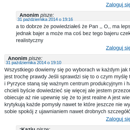
Zaloguj si
Anonim
pisze:
31 października 2014 o 19:16
a to dobrze że powiedziałeś że Pan ,, O,, ma leps
jednak bajer a może ma coś bez tego bajeru cze
realistyczny
Zaloguj si
Anonim
pisze:
31 października 2014 o 19:10
Wszystkiego dowiemy się po wyborach w każdym jak t
jest trochę prawdy Jeśli sprawdzi się to o czym myślę
i Pyrzyce staną się ważnym centrum produkcyjnym i
chcieli byście dowiedzieć się więcej ale jestem przezo
obiecuje aż nie upewnię się że to jest realne A jest wi
krytykują każde pomysły nawet te które jeszcze nie 
sobie spokój z ujawnianiem nawet drobnych szczegół
Zaloguj si
:Kaziu
pisze: