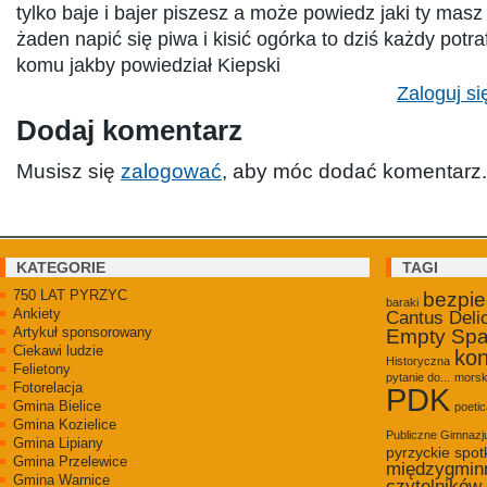
tylko baje i bajer piszesz a może powiedz jaki ty mas
żaden napić się piwa i kisić ogórka to dziś każdy potra
komu jakby powiedział Kiepski
Zaloguj si
Dodaj komentarz
Musisz się
zalogować
, aby móc dodać komentarz.
KATEGORIE
TAGI
750 LAT PYRZYC
bezpi
baraki
Ankiety
Cantus Deli
Artykuł sponsorowany
Empty Sp
Ciekawi ludzie
kon
Historyczna
Felietony
pytanie do...
morsk
Fotorelacja
PDK
Gmina Bielice
poetic
Gmina Kozielice
Publiczne Gimnaz
Gmina Lipiany
pyrzyckie spot
Gmina Przelewice
międzygmin
Gmina Warnice
czytelników