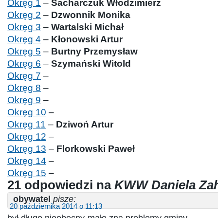
Okręg 1
–
Sacharczuk Włodzimierz
Okręg 2
–
Dzwonnik Monika
Okręg 3
–
Wartalski Michał
Okręg 4
–
Kłonowski Artur
Okręg 5
–
Burtny Przemysław
Okręg 6
–
Szymański Witold
Okręg 7
–
Okręg 8
–
Okręg 9
–
Okręg 10
–
Okręg 11
–
Dziwoń Artur
Okręg 12
–
Okręg 13
–
Florkowski Paweł
Okręg 14
–
Okręg 15
–
21 odpowiedzi na
KWW Daniela Za
obywatel
pisze:
20 października 2014 o 11:13
był długo nieobecny-mało zna problemy gminy