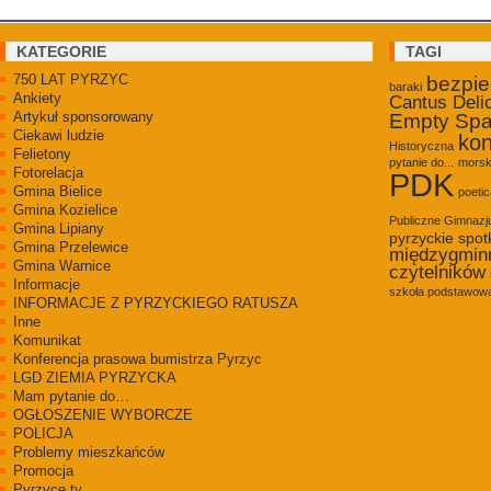
KATEGORIE
TAGI
750 LAT PYRZYC
bezpi
baraki
Ankiety
Cantus Deli
Artykuł sponsorowany
Empty Sp
Ciekawi ludzie
kon
Historyczna
Felietony
pytanie do...
morsk
Fotorelacja
PDK
Gmina Bielice
poetic
Gmina Kozielice
Publiczne Gimnaz
Gmina Lipiany
pyrzyckie spot
Gmina Przelewice
międzygmin
Gmina Warnice
czytelników
Informacje
szkoła podstawowa
INFORMACJE Z PYRZYCKIEGO RATUSZA
Inne
Komunikat
Konferencja prasowa bumistrza Pyrzyc
LGD ZIEMIA PYRZYCKA
Mam pytanie do…
OGŁOSZENIE WYBORCZE
POLICJA
Problemy mieszkańców
Promocja
Pyrzyce.tv