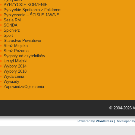
PYRZYCKIE KORZENIE
Pyrzyckie Spotkania z Folklorem
Pyrzyczanie – ŚCIŚLE JAWNE
Sesja RM
SONDA
Spichlerz
Sport
Starostwo Powiatowe
Straż Miejska
Straż Pożarna
Sygnały od czytelników
Urząd Miejski
Wybory 2014
Wybory 2018
Wydarzenia
Wywiady
Zapowiedzi/Ogłoszenia
© 2004-2026
A
Powered by
WordPress
| Developed 