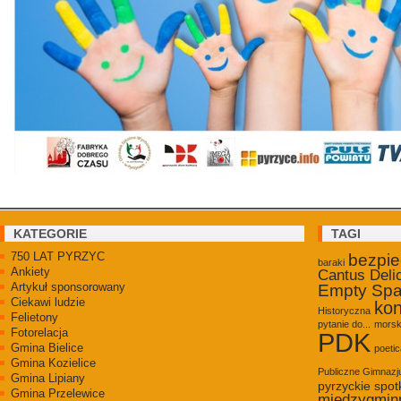
KATEGORIE
TAGI
750 LAT PYRZYC
bezpi
baraki
Ankiety
Cantus Deli
Artykuł sponsorowany
Empty Sp
Ciekawi ludzie
kon
Historyczna
Felietony
pytanie do...
morsk
Fotorelacja
PDK
Gmina Bielice
poetic
Gmina Kozielice
Publiczne Gimnaz
Gmina Lipiany
pyrzyckie spot
Gmina Przelewice
międzygmin