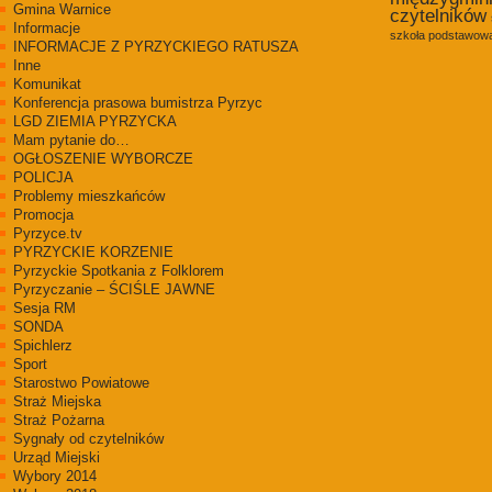
Gmina Warnice
czytelników
Informacje
szkoła podstawowa
INFORMACJE Z PYRZYCKIEGO RATUSZA
Inne
Komunikat
Konferencja prasowa bumistrza Pyrzyc
LGD ZIEMIA PYRZYCKA
Mam pytanie do…
OGŁOSZENIE WYBORCZE
POLICJA
Problemy mieszkańców
Promocja
Pyrzyce.tv
PYRZYCKIE KORZENIE
Pyrzyckie Spotkania z Folklorem
Pyrzyczanie – ŚCIŚLE JAWNE
Sesja RM
SONDA
Spichlerz
Sport
Starostwo Powiatowe
Straż Miejska
Straż Pożarna
Sygnały od czytelników
Urząd Miejski
Wybory 2014