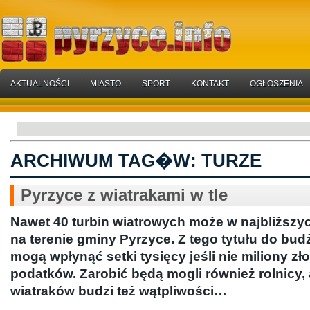
AKTUALNOŚCI
MIASTO
SPORT
KONTAKT
OGŁOSZENIA
ARCHIWUM TAG�W:
TURZE
Pyrzyce z wiatrakami w tle
Nawet 40 turbin wiatrowych może w najbliższyc
na terenie gminy Pyrzyce. Z tego tytułu do bud
mogą wpłynąć setki tysięcy jeśli nie miliony zło
podatków. Zarobić będą mogli również rolnicy,
wiatraków budzi też wątpliwości…