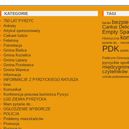
KATEGORIE
TAGI
750 LAT PYRZYC
bezpi
baraki
Ankiety
Cantus Deli
Artykuł sponsorowany
Empty Sp
Ciekawi ludzie
kon
Historyczna
Felietony
pytanie do...
morsk
Fotorelacja
PDK
Gmina Bielice
poetic
Gmina Kozielice
Publiczne Gimnaz
Gmina Lipiany
pyrzyckie spot
Gmina Przelewice
międzygmin
Gmina Warnice
czytelników
Informacje
szkoła podstawowa
INFORMACJE Z PYRZYCKIEGO RATUSZA
Inne
Komunikat
Konferencja prasowa bumistrza Pyrzyc
LGD ZIEMIA PYRZYCKA
Mam pytanie do…
OGŁOSZENIE WYBORCZE
POLICJA
Problemy mieszkańców
Promocja
Pyrzyce.tv