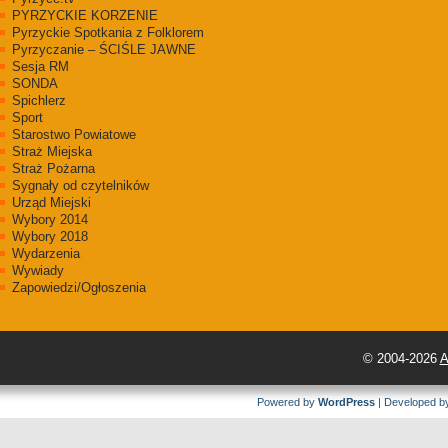
PYRZYCKIE KORZENIE
Pyrzyckie Spotkania z Folklorem
Pyrzyczanie – ŚCIŚLE JAWNE
Sesja RM
SONDA
Spichlerz
Sport
Starostwo Powiatowe
Straż Miejska
Straż Pożarna
Sygnały od czytelników
Urząd Miejski
Wybory 2014
Wybory 2018
Wydarzenia
Wywiady
Zapowiedzi/Ogłoszenia
© 2004-2026
A
Powered by
WordPress
| Developed 