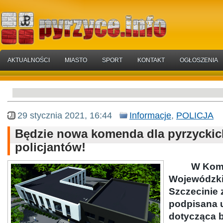
AKTUALNOŚCI
MIASTO
SPORT
KONTAKT
OGŁOSZENIA
29 stycznia 2021, 16:44
Informacje
,
POLICJA
Będzie nowa komenda dla pyrzyckic
policjantów!
W Kome
Wojewódzkie
Szczecinie 
podpisana
dotycząca 