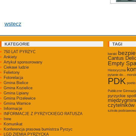
wstecz
KATEGORIE
TAGI
750 LAT PYRZYC
bezpi
baraki
Ankiety
Cantus Deli
Artykuł sponsorowany
Empty Sp
Ciekawi ludzie
kon
Historyczna
Felietony
pytanie do...
morsk
Fotorelacja
PDK
Gmina Bielice
poetic
Gmina Kozielice
Publiczne Gimnaz
Gmina Lipiany
pyrzyckie spot
Gmina Przelewice
międzygmin
Gmina Warnice
czytelników
Informacje
szkoła podstawowa
INFORMACJE Z PYRZYCKIEGO RATUSZA
Inne
Komunikat
Konferencja prasowa bumistrza Pyrzyc
LGD ZIEMIA PYRZYCKA