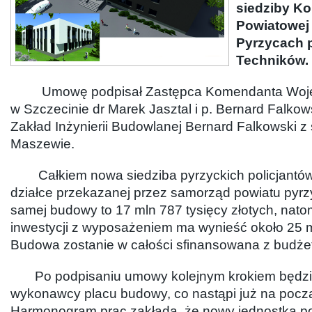
siedziby K
Powiatowej 
Pyrzycach p
Techników.
Umowę podpisał Zastępca Komendanta Wojewó
w Szczecinie dr Marek Jasztal i p. Bernard Falko
Zakład Inżynierii Budowlanej Bernard Falkowski z
Maszewie.
Całkiem nowa siedziba pyrzyckich policjantów
działce przekazanej przez samorząd powiatu pyrz
samej budowy to 17 mln 787 tysięcy złotych, nato
inwestycji z wyposażeniem ma wynieść około 25 m
Budowa zostanie w całości sfinansowana z budżetu
Po podpisaniu umowy kolejnym krokiem będzi
wykonawcy placu budowy, co nastąpi już na począt
Harmonogram prac zakłada, że nowy jednostka pol