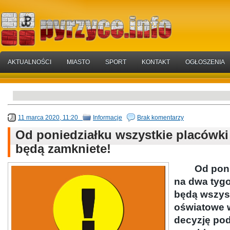
AKTUALNOŚCI
MIASTO
SPORT
KONTAKT
OGŁOSZENIA
11 marca 2020, 11:20
Informacje
Brak komentarzy
Od poniedziałku wszystkie placówk
będą zamkniete!
Od poniedz
na dwa tygo
będą wszys
oświatowe 
decyzję pod