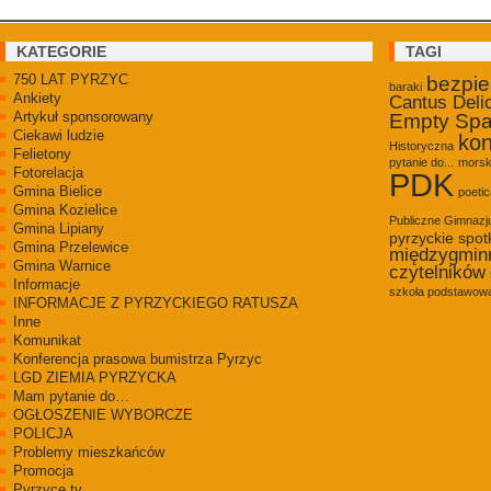
KATEGORIE
TAGI
750 LAT PYRZYC
bezpi
baraki
Ankiety
Cantus Deli
Artykuł sponsorowany
Empty Sp
Ciekawi ludzie
kon
Historyczna
Felietony
pytanie do...
morsk
Fotorelacja
PDK
Gmina Bielice
poetic
Gmina Kozielice
Publiczne Gimnaz
Gmina Lipiany
pyrzyckie spot
Gmina Przelewice
międzygmin
Gmina Warnice
czytelników
Informacje
szkoła podstawowa
INFORMACJE Z PYRZYCKIEGO RATUSZA
Inne
Komunikat
Konferencja prasowa bumistrza Pyrzyc
LGD ZIEMIA PYRZYCKA
Mam pytanie do…
OGŁOSZENIE WYBORCZE
POLICJA
Problemy mieszkańców
Promocja
Pyrzyce.tv