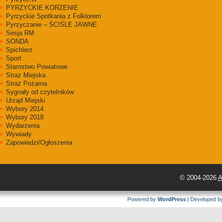
PYRZYCKIE KORZENIE
Pyrzyckie Spotkania z Folklorem
Pyrzyczanie – ŚCIŚLE JAWNE
Sesja RM
SONDA
Spichlerz
Sport
Starostwo Powiatowe
Straż Miejska
Straż Pożarna
Sygnały od czytelników
Urząd Miejski
Wybory 2014
Wybory 2018
Wydarzenia
Wywiady
Zapowiedzi/Ogłoszenia
© 2004-2026
A
Powered by
WordPress
| Developed 