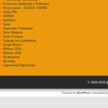
Pyrzyckie Spotkania z Folklorem
Pyrzyczanie – ŚCIŚLE JAWNE
Sesja RM
SONDA
Spichlerz
Sport
Starostwo Powiatowe
Straż Miejska
Straż Pożarna
Sygnały od czytelników
Urząd Miejski
Wybory 2014
Wybory 2018
Wydarzenia
Wywiady
Zapowiedzi/Ogłoszenia
© 2004-2026
A
Powered by
WordPress
| Developed 