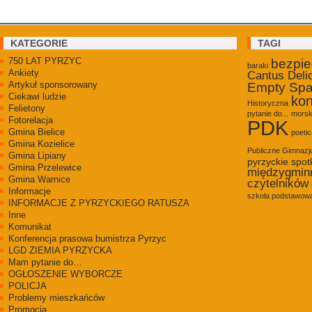
KATEGORIE
TAGI
750 LAT PYRZYC
bezpi
baraki
Ankiety
Cantus Deli
Artykuł sponsorowany
Empty Sp
Ciekawi ludzie
kon
Historyczna
Felietony
pytanie do...
morsk
Fotorelacja
PDK
Gmina Bielice
poetic
Gmina Kozielice
Publiczne Gimnaz
Gmina Lipiany
pyrzyckie spot
Gmina Przelewice
międzygmin
Gmina Warnice
czytelników
Informacje
szkoła podstawowa
INFORMACJE Z PYRZYCKIEGO RATUSZA
Inne
Komunikat
Konferencja prasowa bumistrza Pyrzyc
LGD ZIEMIA PYRZYCKA
Mam pytanie do…
OGŁOSZENIE WYBORCZE
POLICJA
Problemy mieszkańców
Promocja