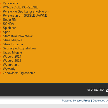
Pyrzyce.tv
PYRZYCKIE KORZENIE
Pyrzyckie Spotkania z Folklorem
Pyrzyczanie – ŚCIŚLE JAWNE
Sesja RM
SONDA
Spichlerz
Sport
Starostwo Powiatowe
Straż Miejska
Straż Pożarna
Sygnały od czytelników
Urząd Miejski
Wybory 2014
Wybory 2018
Wydarzenia
Wywiady
Zapowiedzi/Ogłoszenia
© 2004-2026
A
Powered by
WordPress
| Developed 