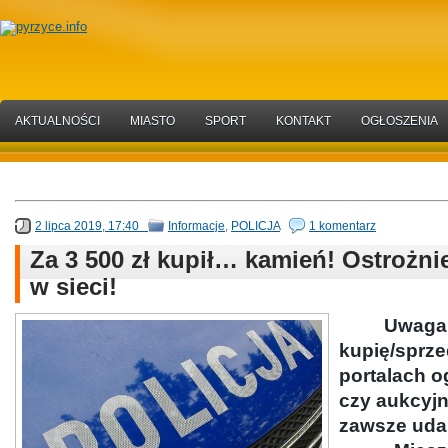
AKTUALNOŚCI
MIASTO
SPORT
KONTAKT
OGŁOSZENIA
2 lipca 2019, 17:40
Informacje
,
POLICJA
1 komentarz
Za 3 500 zł kupił… kamień! Ostrożni
w sieci!
Uwaga! O
kupię/sprz
portalach 
czy aukcyjn
zawsze uda