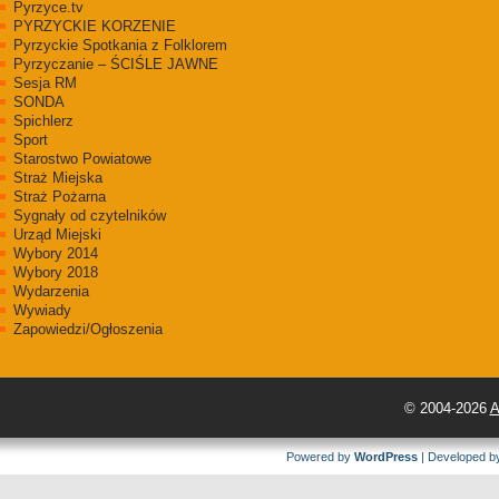
Pyrzyce.tv
PYRZYCKIE KORZENIE
Pyrzyckie Spotkania z Folklorem
Pyrzyczanie – ŚCIŚLE JAWNE
Sesja RM
SONDA
Spichlerz
Sport
Starostwo Powiatowe
Straż Miejska
Straż Pożarna
Sygnały od czytelników
Urząd Miejski
Wybory 2014
Wybory 2018
Wydarzenia
Wywiady
Zapowiedzi/Ogłoszenia
© 2004-2026
A
Powered by
WordPress
| Developed 