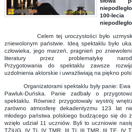
słowa p
niepodleg
100-leci
niepodległo
Celem tej uroczystości było uzmysłowie
zniewolonym państwie. Ideą spektaklu było uk
człowieka, jego marzeń, pragnień po zniewolen
literatury przez problematykę narodo
Przygotowania do spektaklu zawsze rozwij
uzdolnienia aktorskie i uwrażliwiają na piękno polski
Organizatorami spektaklu były panie: Ewa Tr
Pawluk-Duńska. Panie zadbały o przygotow
spektaklu. Również przygotowały wystrój wnętr
zarówno atmosferę dekadentyzmu 123 lat niew
młodego państwa polskiego budzącego się do ż
wzięło udział 11 uczniów. Byli to uczniowie nast
TŻiUG, IV TI, IV TMR, III TI, III TMR, III TE, IV