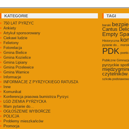
KATEGORIE
TAGI
750 LAT PYRZYC
bezpi
baraki
Ankiety
Cantus Deli
Artykuł sponsorowany
Empty Sp
Ciekawi ludzie
kon
Historyczna
Felietony
pytanie do...
morsk
Fotorelacja
PDK
Gmina Bielice
poetic
Gmina Kozielice
Publiczne Gimnaz
Gmina Lipiany
pyrzyckie spot
Gmina Przelewice
międzygmin
Gmina Warnice
czytelników
Informacje
szkoła podstawowa
INFORMACJE Z PYRZYCKIEGO RATUSZA
Inne
Komunikat
Konferencja prasowa bumistrza Pyrzyc
LGD ZIEMIA PYRZYCKA
Mam pytanie do…
OGŁOSZENIE WYBORCZE
POLICJA
Problemy mieszkańców
Promocja