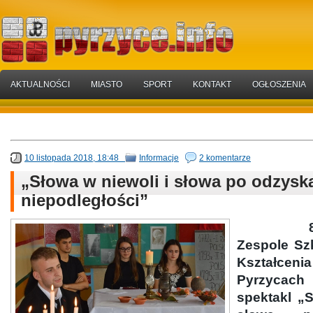
AKTUALNOŚCI
MIASTO
SPORT
KONTAKT
OGŁOSZENIA
10 listopada 2018, 18:48
Informacje
2 komentarze
„Słowa w niewoli i słowa po odzysk
niepodległości”
8.11.2
Zespole Sz
Kształceni
Pyrzyca
spektakl „S