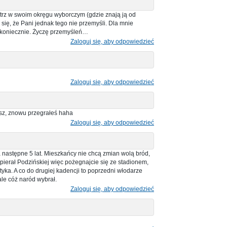
rz w swoim okręgu wyborczym (gdzie znają ją od
ię, że Pani jednak tego nie przemyśli. Dla mnie
iekoniecznie. Życzę przemyśleń…
Zaloguj się, aby odpowiedzieć
Zaloguj się, aby odpowiedzieć
sz, znowu przegrałeś haha
Zaloguj się, aby odpowiedzieć
następne 5 lat. Mieszkańcy nie chcą zmian wolą bród,
pierał Podzińskiej więc pożegnajcie się ze stadionem,
yka. A co do drugiej kadencji to poprzedni włodarze
 ale cóż naród wybrał.
Zaloguj się, aby odpowiedzieć