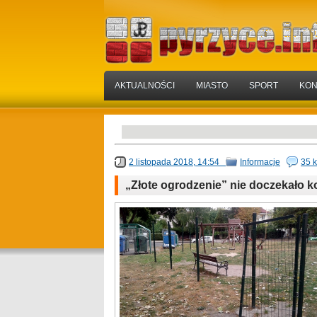
AKTUALNOŚCI
MIASTO
SPORT
KON
2 listopada 2018, 14:54
Informacje
35 
„Złote ogrodzenie” nie doczekało k