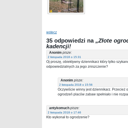
wstecz
35 odpowiedzi na
„Złote ogro
kadencji!
Anonim
pisze:
2 listopada 2018 o 15:31
Oj proszę, obiektywny dziennikarz który tylko szykan
odpowiedzialnych za jego zniszczenie?
Anonim
pisze:
2 listopada 2018 o 15:56
Oczywiście winny jest dziennikarz. Przecież
ogrodzeń placów zabaw spełniało i nie rozpad
antykomuch
pisze:
2 listopada 2018 o 17:46
Kto wykonał to ogrodzenie?