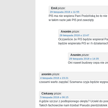
Emil
pisze:
29 listopada 2018 o 11:55
PIS ma nie wspiera Pani Podzińską bo to nie
w takim razie jaki PIS jest zawzięty
Anonim
pisze:
29 listopada 2018 o 13:47
Oczywiście że PiS będzie wspierał Pa
będzie wspierała PiS w i h działania
Anonim
pisze:
29 listopada 2018 o 14:35
Oni nawet budowy cepa nie zna
anonim
pisze:
4 listopada 2018 o 23:21
czasami warto zapytać Szamana czyja będzie wygr
Ciekawy
pisze:
5 listopada 2018 o 06:15
A gdzie szczur z podtopionego okrętu? Uciekl do p
Takich fachowców nam trzeba! Pseudo pierdzistolek