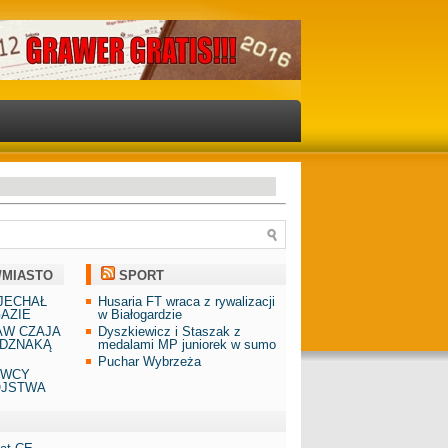
/MIASTO
SPORT
JECHAŁ
Husaria FT wraca z rywalizacji
AZIE
w Białogardzie
AW CZAJA
Dyszkiewicz i Staszak z
DZNAKĄ
medalami MP juniorek w sumo
Puchar Wybrzeża
AWCY
ÓJSTWA