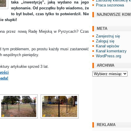
Zatrudnię kierowcę 
taka „inwestycję”, jaką wydano na jego
Praca sezonowa
wykonanie. Od początku było wiadomo, że
to był bubel, czas tylko to potwierdził. Nie
NAJNOWSZE KOM
ie słupki!
META
 przez nową Radę Miejską w Pyrzycach? Czas
Zarejestruj się
Zaloguj się
Kanał wpisów
tym problemem, po prostu każdy musi zastanowić
Kanał komentarzy
h wspólnych pieniędzy.
WordPress.org
ARCHIWA
ury artykułów sprzed 3 lat.
wości
Archiwa
pada!
REKLAMA