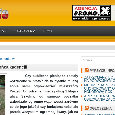
TAKT
OGŁOSZENIA
FIRMY
komentarzy
ońca kadencji!
PYRZYCE.INFO
Czy publiczne pieniądze zostały
ZATRZYMANY, BO 
NA PODWÓJNYM G
wyrzucone w błoto? Na to pytanie muszą
MŁ. INSP. JAROSŁ
sobie sami odpowiedzieć mieszkańcy
UHONOROWANY O
Pyrzyc. Ogrodzenie, między ulicą 1 Maja i
HONOROWĄ PCK
ARESZT DLA SPR
ulicą Szkolną, od samego początku
USIŁOWANIA ZAB
wzbudzało ogromne wątpliwości zarówno
co do jego jakości czy funkcjonalności ale
OGŁOSZENIA
przede wszystkim ogromnej kwoty, jak na