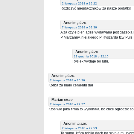
2 listopada 2018 o 19:22
Rozliczyć nieudaczników za nasze podatki!
Anonim
pisze:
7 listopada 2018 o 09:36
A za czyje pieniądze wydawana jest gazetka
P Marzanny, niejakiego P Ryszarda tzw Puls
Anonim
pisze:
13 grudnia 2018 o 22:15
Rysiek wydaje bo lubi.
Anonim
pisze:
2 listopada 2018 o 20:36
Korba za mało cementu dał
Marian
pisze:
2 listopada 2018 o 22:27
Ktoś wie jaka firma to wykonała, bo chcę ogrodzic sob
Anonim
pisze:
2 listopada 2018 o 22:53
Ta sama, która robiła dach na szkole muzyc