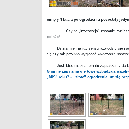
minęły 4 lata a po ogrodzeniu pozostały jedyn
Czy ta „inwestycja” zostanie rozliczona
pokaże!
Dzisiaj nie ma już sensu rozwodzić się nad 
się czy tak powinno wyglądać wydawanie naszyc
Jeśli ktoś nie zna tematu zapraszamy do lekt
Gminne zapytania ofertowe wzbudzają wątpli
„MIŚ” roku? – „złote” ogrodzenie już się roz