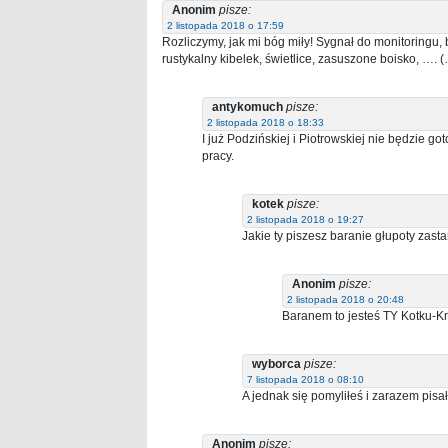
Anonim
pisze:
2 listopada 2018 o 17:59
Rozliczymy, jak mi bóg miły! Sygnał do monitoringu, 
rustykalny kibelek, świetlice, zasuszone boisko, ….
antykomuch
pisze:
2 listopada 2018 o 18:33
I już Podzińskiej i Piotrowskiej nie będzie g
pracy.
kotek
pisze:
2 listopada 2018 o 19:27
Jakie ty piszesz baranie głupoty zas
Anonim
pisze:
2 listopada 2018 o 20:48
Baranem to jesteś TY Kotku-K
wyborca
pisze:
7 listopada 2018 o 08:10
A jednak się pomyliłeś i zarazem pisa
Anonim
pisze: