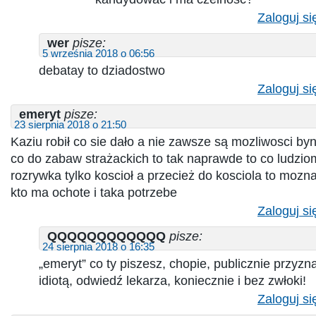
Zaloguj si
wer
pisze:
5 września 2018 o 06:56
debatay to dziadostwo
Zaloguj si
emeryt
pisze:
23 sierpnia 2018 o 21:50
Kaziu robił co sie dało a nie zawsze są mozliwosci byn
co do zabaw strażackich to tak naprawde to co ludzio
rozrywka tylko koscioł a przecież do kosciola to mozn
kto ma ochote i taka potrzebe
Zaloguj si
QQQQQQQQQQQQ
pisze:
24 sierpnia 2018 o 16:35
„emeryt” co ty piszesz, chopie, publicznie przyzna
idiotą, odwiedź lekarza, koniecznie i bez zwłoki!
Zaloguj si