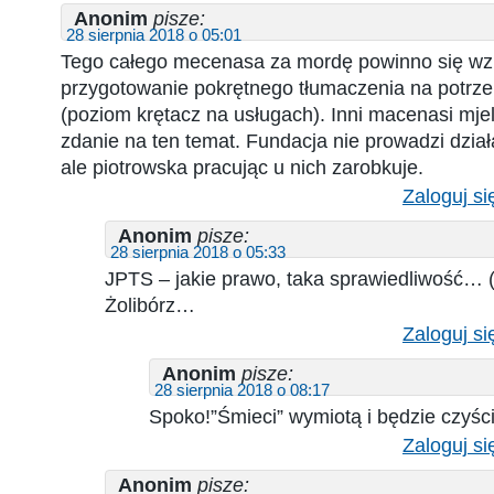
Anonim
pisze:
28 sierpnia 2018 o 05:01
Tego całego mecenasa za mordę powinno się wz
przygotowanie pokrętnego tłumaczenia na potrzeb
(poziom krętacz na usługach). Inni macenasi mjel
zdanie na ten temat. Fundacja nie prowadzi dział
ale piotrowska pracując u nich zarobkuje.
Zaloguj si
Anonim
pisze:
28 sierpnia 2018 o 05:33
JPTS – jakie prawo, taka sprawiedliwość… 
Żolibórz…
Zaloguj si
Anonim
pisze:
28 sierpnia 2018 o 08:17
Spoko!”Śmieci” wymiotą i będzie czyści
Zaloguj si
Anonim
pisze: