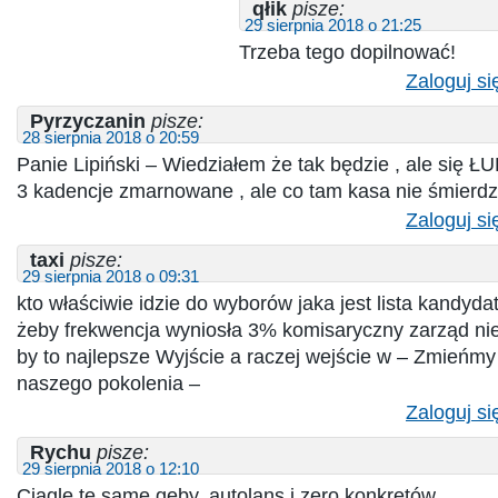
qłik
pisze:
29 sierpnia 2018 o 21:25
Trzeba tego dopilnować!
Zaloguj si
Pyrzyczanin
pisze:
28 sierpnia 2018 o 20:59
Panie Lipiński – Wiedziałem że tak będzie , ale się 
3 kadencje zmarnowane , ale co tam kasa nie śmierdzi!
Zaloguj si
taxi
pisze:
29 sierpnia 2018 o 09:31
kto właściwie idzie do wyborów jaka jest lista kandyda
żeby frekwencja wyniosła 3% komisaryczny zarząd nie
by to najlepsze Wyjście a raczej wejście w – Zmieńmy
naszego pokolenia –
Zaloguj si
Rychu
pisze:
29 sierpnia 2018 o 12:10
Ciągle te same gęby, autolans i zero konkretów.