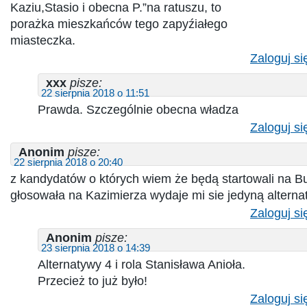
Kaziu,Stasio i obecna P.”na ratuszu, to
porażka mieszkańców tego zapyźiałego
miasteczka.
Zaloguj si
xxx
pisze:
22 sierpnia 2018 o 11:51
Prawda. Szczególnie obecna władza
Zaloguj si
Anonim
pisze:
22 sierpnia 2018 o 20:40
z kandydatów o których wiem że będą startowali na B
głosowała na Kazimierza wydaje mi sie jedyną altern
Zaloguj si
Anonim
pisze:
23 sierpnia 2018 o 14:39
Alternatywy 4 i rola Stanisława Anioła.
Przecież to już było!
Zaloguj si