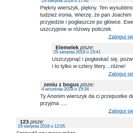
25 sierpnia 2018 o 17:42
Piękny wierszyk, piękny. Ten wysubli
tudzież ironia. Wierzę, że pan Joachim 
przyjedzie i pogłaszcze po główce. Ewe
uszczypnie w różowy policzek.
Zaloguj si
Elemelek
pisze:
25 sierpnia 2018 o 19:41
Uszczypnąć i pogłaskać się, pozw
i to tylko w cztery litery…różne!
Zaloguj si
zeniu z bogus
pisze:
4 września 2018 o 19:34
Ty Anonim wierszyk da ci przepustke d
przyjma ….
Zaloguj si
123
pisze:
29 sierpnia 2018 o 12:05