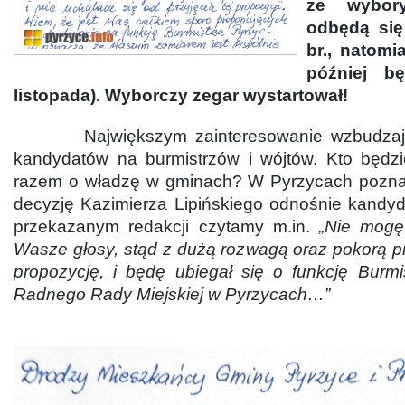
że wybor
odbędą się
br., natomi
później bę
listopada). Wyborczy zegar wystartował!
Największym zainteresowanie wzbudzają 
kandydatów na burmistrzów i wójtów. Kto będzi
razem o władzę w gminach? W Pyrzycach poznali
decyzję Kazimierza Lipińskiego odnośnie kandy
przekazanym redakcji czytamy m.in.
„Nie mogę 
Wasze głosy, stąd z dużą rozwagą oraz pokorą p
propozycję, i będę ubiegał się o funkcję Burmi
Radnego Rady Miejskiej w Pyrzycach…”