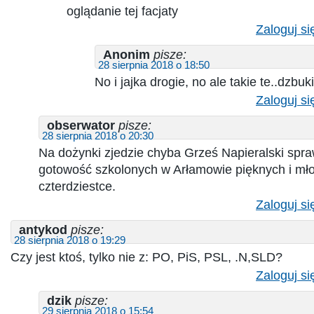
oglądanie tej facjaty
Zaloguj si
Anonim
pisze:
28 sierpnia 2018 o 18:50
No i jajka drogie, no ale takie te..dzbuki
Zaloguj si
obserwator
pisze:
28 sierpnia 2018 o 20:30
Na dożynki zjedzie chyba Grześ Napieralski spra
gotowość szkolonych w Arłamowie pięknych i mł
czterdziestce.
Zaloguj si
antykod
pisze:
28 sierpnia 2018 o 19:29
Czy jest ktoś, tylko nie z: PO, PiS, PSL, .N,SLD?
Zaloguj si
dzik
pisze:
29 sierpnia 2018 o 15:54