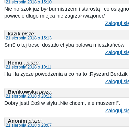
21 sierpnia 2018 o 15:10
Nie no szok już był burmistrzem i starostą i co osiągn
powiecie długo miejca nie zagrzał /wizjoner/
Zaloguj si
kazik
pisze:
21 sierpnia 2018 o 15:13
SmS o tej tresci dostało chyba połowa mieszkańców
Zaloguj si
Heniu .
pisze:
21 sierpnia 2018 o 19:11
Ha Ha zycze powodzenia a co na to :Ryszard Berdzik
Zaloguj si
Bieńkowska
pisze:
21 sierpnia 2018 o 20:22
Dobry jest! Coś w stylu „Nie chcem, ale muszem!”.
Zaloguj si
Anonim
pisze:
21 sierpnia 2018 o 23:07