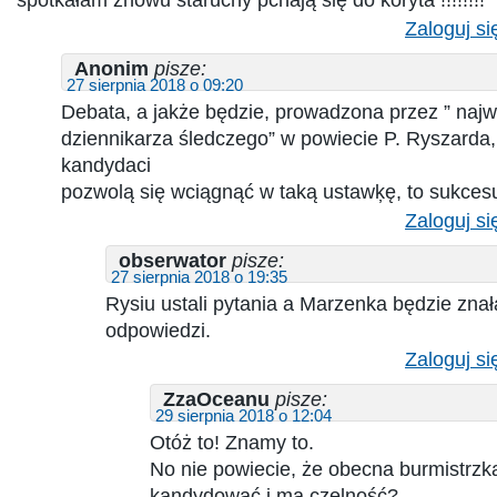
Zaloguj si
Anonim
pisze:
27 sierpnia 2018 o 09:20
Debata, a jakże będzie, prowadzona przez ” najw
dziennikarza śledczego” w powiecie P. Ryszarda, t
kandydaci
pozwolą się wciągnąć w taką ustawķę, to sukcesu
Zaloguj si
obserwator
pisze:
27 sierpnia 2018 o 19:35
Rysiu ustali pytania a Marzenka będzie znał
odpowiedzi.
Zaloguj si
ZzaOceanu
pisze:
29 sierpnia 2018 o 12:04
Otóż to! Znamy to.
No nie powiecie, że obecna burmistrzk
kandydować i ma czelność?