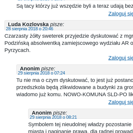
Są tacy którzy już wszędzie byli a teraz udają be
Zaloguj si
Luda Kozlovska
pisze:
28 sierpnia 2018 o 20:46
Czarzasty żółty sweterek przyjedzie dyskutować z mg
Podzińską absolwentką zamiejscowego wydziału AR o
Pyrzycach.
Zaloguj si
Anonim
pisze:
29 sierpnia 2018 o 07:24
Tu nie ma o czym dyskutować, to jest już posta
przedszkola będą zlikwidowane a budynki za gr
wiadomo już komu. NOWO-KOMUNA SLD-PO likw
Zaloguj si
Anonim
pisze:
29 sierpnia 2018 o 08:21
Symbolem tej nieudolnej władzy pozostanie
miasta i naginanie prawa, dla radnej prow