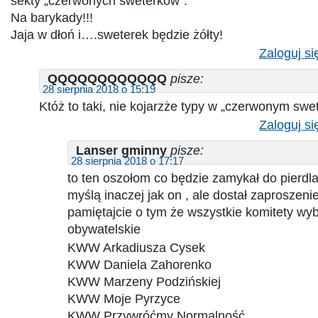
sekty „czerwonych sweterków”.
Na barykady!!!
Jaja w dłoń i….sweterek będzie żółty!
Zaloguj si
QQQQQQQQQQQQ
pisze:
28 sierpnia 2018 o 15:19
Któż to taki, nie kojarzże typy w „czerwonym swe
Zaloguj si
Lanser gminny
pisze:
28 sierpnia 2018 o 17:17
to ten oszołom co będzie zamykał do pierdl
myślą inaczej jak on , ale dostał zaproszeni
pamiętajcie o tym że wszystkie komitety wy
obywatelskie
KWW Arkadiusza Cysek
KWW Daniela Zahorenko
KWW Marzeny Podzińskiej
KWW Moje Pyrzyce
KWW Przywróćmy Normalność