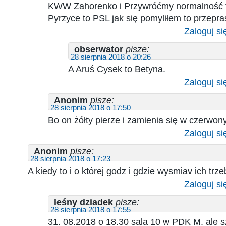
KWW Zahorenko i Przywróćmy normalność 
Pyrzyce to PSL jak się pomyliłem to przepr
Zaloguj si
obserwator
pisze:
28 sierpnia 2018 o 20:26
A Aruś Cysek to Betyna.
Zaloguj si
Anonim
pisze:
28 sierpnia 2018 o 17:50
Bo on żółty pierze i zamienia się w czerwony
Zaloguj si
Anonim
pisze:
28 sierpnia 2018 o 17:23
A kiedy to i o której godz i gdzie wysmiav ich trz
Zaloguj si
leśny dziadek
pisze:
28 sierpnia 2018 o 17:55
31. 08.2018 o 18.30 sala 10 w PDK M. ale 