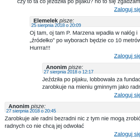
czy to ta co jeżdziła po pijaku? no to się zgadza
Zaloguj si
Elemelek
pisze:
25 sierpnia 2018 o 20:09
Oj tam, oj tam P. Marzena wpadła w nałóg i
„źródełko” po wyborach będzie co 10 metr
Hurrra!!!
Zaloguj si
Anonim
pisze:
27 sierpnia 2018 o 12:17
Jeździła po pijaku, lobbowała za funda
zarobkuje na mieniu gminnym jako rad
Zaloguj si
Anonim
pisze:
27 sierpnia 2018 o 20:45
Zarobkuje ale radni bezradni nic z tym nie mogą zrobić 
radnych co nie chcą jej odwołać
Zaloguj si