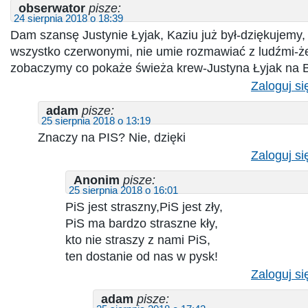
obserwator
pisze:
24 sierpnia 2018 o 18:39
Dam szansę Justynie Łyjak, Kaziu już był-dziękujemy
wszystko czerwonymi, nie umie rozmawiać z ludźmi-
zobaczymy co pokaże świeża krew-Justyna Łyjak na B
Zaloguj si
adam
pisze:
25 sierpnia 2018 o 13:19
Znaczy na PIS? Nie, dzięki
Zaloguj si
Anonim
pisze:
25 sierpnia 2018 o 16:01
PiS jest straszny,PiS jest zły,
PiS ma bardzo straszne kły,
kto nie straszy z nami PiS,
ten dostanie od nas w pysk!
Zaloguj si
adam
pisze: