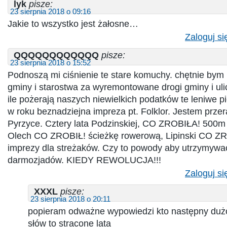
lyk
pisze:
23 sierpnia 2018 o 09:16
Jakie to wszystko jest żałosne…
Zaloguj si
QQQQQQQQQQQQ
pisze:
23 sierpnia 2018 o 15:52
Podnoszą mi ciśnienie te stare komuchy. chętnie bym 
gminy i starostwa za wyremontowane drogi gminy i ulic
ile pożerają naszych niewielkich podatków te leniwe pie
w roku beznadziejna impreza pt. Folklor. Jestem przer
Pyrzyce. Cztery lata Podzinskiej, CO ZROBIŁA! 500m
Olech CO ZROBIŁ! ścieżkę rowerową, Lipinski CO ZRO
imprezy dla streżaków. Czy to powody aby utrzymywać
darmozjadów. KIEDY REWOLUCJA!!!
Zaloguj si
XXXL
pisze:
23 sierpnia 2018 o 20:11
popieram odważne wypowiedzi kto następny dużo
słów to stracone lata