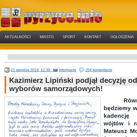
AKTUALNOŚCI
MIASTO
SPORT
KONTAKT
OGŁOSZENIA
21 sierpnia 2018, 12:39
Informacje
204 komentarze
Kazimierz Lipiński podjął decyzję o
wyborów samorządowych!
Równo z
będziemy w
kadencję
wójtów i r
Mateusz Mor