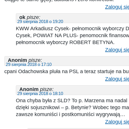
Zaloguj si
ok
pisze:
29 sierpnia 2018 o 19:20
KWW Arkadiusz Cysek- pełnomocnik wyborczy D
Cysek, POWIAT NA PLUS- penomocnik finansowy
pełnomocnik wyborczy ROBERT BETYNA.
Zaloguj si
Anonim
pisze:
29 sierpnia 2018 o 17:10
cpani Odachowska pluła na PSL a teraz startuje na bu
Zaloguj si
Anonim
pisze:
29 sierpnia 2018 o 18:10
Ona chyba była z SLD? To p. Marzena ma nadal
dzięki sojusznikowi – p. Betynie? Wobec tego m
zawsze komuniści i postkomuniści wygrywają…
Zaloguj si