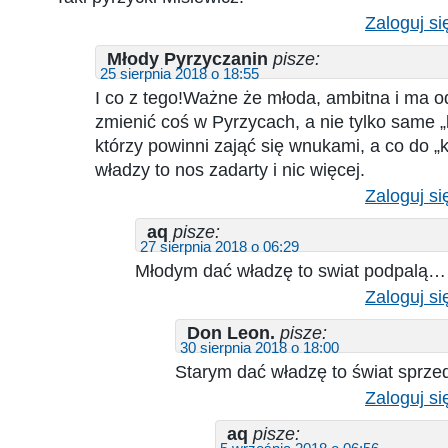
Zaloguj si
Młody Pyrzyczanin
pisze:
25 sierpnia 2018 o 18:55
I co z tego!Ważne że młoda, ambitna i ma 
zmienić coś w Pyrzycach, a nie tylko same „l
którzy powinni zająć się wnukami, a co do „
władzy to nos zadarty i nic więcej.
Zaloguj si
aq
pisze:
27 sierpnia 2018 o 06:29
Młodym dać władzę to swiat podpalą…
Zaloguj si
Don Leon.
pisze:
30 sierpnia 2018 o 18:00
Starym dać władzę to świat sprz
Zaloguj si
aq
pisze: