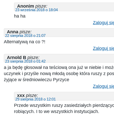
Anonim
pisze:
23 września 2018 o 18:04
ha ha
Zaloguj si
Anna
pisze:
22 sierpnia 2018 o 21:07
Alternatywą na co ?!
Zaloguj si
Arnold B
pisze:
23 sierpnia 2018 o 01:42
a ja będę głosował na teściową ona już w niebie i moż
uczynek i przyśle nową młodą osobę która ruszy z po
żyjące w średniowieczu Pyrzyce
Zaloguj si
xxx
pisze:
29 sierpnia 2018 o 12:01
Przede wszystkim ruszy zasiedziałych pierdzących
robiących. I to we wszystkich instytucjach.