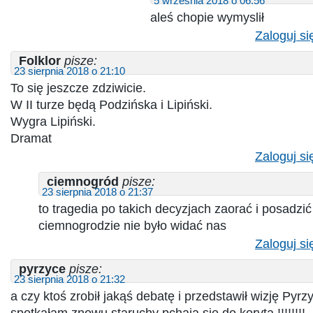
5 września 2018 o 06:56
aleś chopie wymyslił
Zaloguj si
Folklor
pisze:
23 sierpnia 2018 o 21:10
To się jeszcze zdziwicie.
W II turze będą Podzińska i Lipiński.
Wygra Lipiński.
Dramat
Zaloguj si
ciemnogród
pisze:
23 sierpnia 2018 o 21:37
to tragedia po takich decyzjach zaorać i posadzić
ciemnogrodzie nie było widać nas
Zaloguj si
pyrzyce
pisze:
23 sierpnia 2018 o 21:32
a czy ktoś zrobił jakąś debatę i przedstawił wizję Pyrzy
spotkałam znowu staruchy pchają się do koryta !!!!!!!!