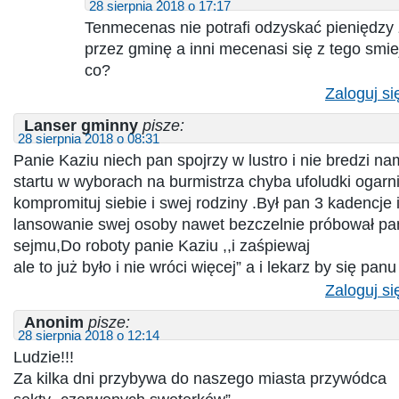
28 sierpnia 2018 o 17:17
Tenmecenas nie potrafi odzyskać pieniędzy
przez gminę a inni mecenasi się z tego smi
co?
Zaloguj si
Lanser gminny
pisze:
28 sierpnia 2018 o 08:31
Panie Kaziu niech pan spojrzy w lustro i nie bredzi n
startu w wyborach na burmistrza chyba ufoludki ogarnij
kompromituj siebie i swej rodziny .Był pan 3 kadencje i
lansowanie swej osoby nawet bezczelnie próbował pan
sejmu,Do roboty panie Kaziu ,,i zaśpiewaj
ale to już było i nie wróci więcej” a i lekarz by się pan
Zaloguj si
Anonim
pisze:
28 sierpnia 2018 o 12:14
Ludzie!!!
Za kilka dni przybywa do naszego miasta przywódca