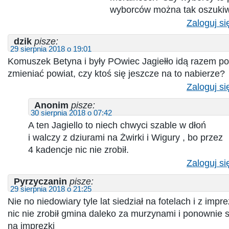
wyborców można tak oszuki
Zaloguj si
dzik
pisze:
29 sierpnia 2018 o 19:01
Komuszek Betyna i były POwiec Jagiełło idą razem po
zmieniać powiat, czy ktoś się jeszcze na to nabierze?
Zaloguj si
Anonim
pisze:
30 sierpnia 2018 o 07:42
A ten Jagiello to niech chwyci szable w dłoń
i walczy z dziurami na Żwirki i Wigury , bo przez
4 kadencje nic nie zrobił.
Zaloguj si
Pyrzyczanin
pisze:
29 sierpnia 2018 o 21:25
Nie no niedowiary tyle lat siedział na fotelach i z impr
nic nie zrobił gmina daleko za murzynami i ponownie si
na imprezki