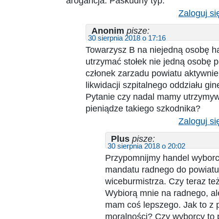
arogancja. Paskudny typ.
Zaloguj si
Anonim
pisze:
30 sierpnia 2018 o 17:16
Towarzysz B na niejedną osobę h
utrzymać stołek nie jedną osobę p
członek zarzadu powiatu aktywnie
likwidacji szpitalnego oddziału gi
Pytanie czy nadal mamy utrzymyw
pieniądze takiego szkodnika?
Zaloguj si
Plus
pisze:
30 sierpnia 2018 o 20:02
Przypomnijmy handel wyborc
mandatu radnego do powiatu 
wiceburmistrza. Czy teraz te
Wybiorą mnie na radnego, a
mam coś lepszego. Jak to z 
moralności? Czy wyborcy to 