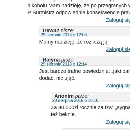
alkoholu.Mam nadzieję, że po przegranych
P Burmistrz odpowiednie konsekwencje pra
Zaloguj si
trew32
pisze:
29 sierpnia 2018 o 12:08
Mamy nadzieję, że rozliczą ją.
Zaloguj si
Halyna
pisze:
29 sierpnia 2018 o 12:14
Jest bardzo trafne powiedznie: „jaki pan
dodać, nic ująć.
Zaloguj si
Anonim
pisze:
29 sierpnia 2018 o 16:10
Za 80.000zł rocznie za tzw. „sygn
też beknie.
Zaloguj si