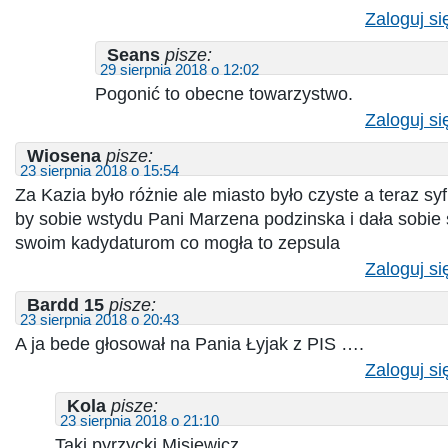
Zaloguj si
Seans
pisze:
29 sierpnia 2018 o 12:02
Pogonić to obecne towarzystwo.
Zaloguj si
Wiosena
pisze:
23 sierpnia 2018 o 15:54
Za Kazia było różnie ale miasto było czyste a teraz syf
by sobie wstydu Pani Marzena podzinska i dała sobie 
swoim kadydaturom co mogła to zepsula
Zaloguj si
Bardd 15
pisze:
23 sierpnia 2018 o 20:43
A ja bede głosował na Pania Łyjak z PIS ….
Zaloguj si
Kola
pisze:
23 sierpnia 2018 o 21:10
Taki pyrzycki Misiewicz.