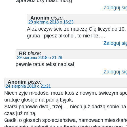
Sprawdź czy masz mózg
Zaloguj si
Anonim
pisze:
29 sierpnia 2018 o 16:23
Ależ oczywiście że nauczę Cię liczyć do 10,
gruba i pijesz alkohol, to nie licz….
Zaloguj si
RR
pisze:
29 sierpnia 2018 o 21:28
pewnie tatuś tekst napisał
Zaloguj si
Anonim
pisze:
24 sierpnia 2018 o 21:21
Niech żyje młodość, może ktoś z nowym, świeżym sp
uratuje głosuje na panią Łyjak,
Starsi panowie dwaj, trzej…. niech już dadzą sobie na
czas już miną.
Gadki o głosach społeczeństwa, namowach mieszkańc
dorabianie ideologii do podbudowania własnego ego. 