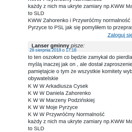
każdy z nich ma ukryte zamiary np.KWW Ma
to SLD
KWW Zahorenko i Przywróćmy normalność 
Pyrzyce to PSL jak się pomyliłem to przepr
Zaloguj si
Lanser gminny
pisze:
28 sierpnia 2018 o 17:18
to ten oszołom co będzie zamykał do pierdl
myślą inaczej jak on , ale dostał zaproszeni
pamiętajcie o tym że wszystkie komitety wy
obywatelskie
K W W Arkadiusza Cysek
K W W Daniela Zahorenko
K W W Marzeny Podzińskiej
K W W Moje Pyrzyce
K W W Przywróćmy Normalność
każdy z nich ma ukryte zamiary np.KWW Ma
to SLD