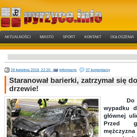
AKTUALNOŚCI
MIASTO
SPORT
KONTAKT
OGŁOSZENIA
26 kwietnia 2018, 22:20
Informacje
37 komentarzy
Staranował barierki, zatrzymał się d
drzewie!
Do nieb
wypadku do
głównej ul
Przed g
mężczyz