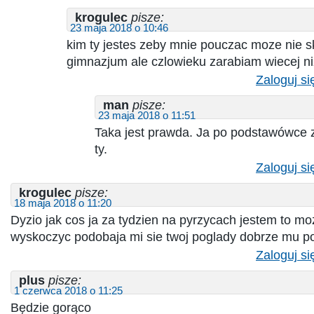
krogulec
pisze:
23 maja 2018 o 10:46
kim ty jestes zeby mnie pouczac moze nie 
gimnazjum ale czlowieku zarabiam wiecej ni
Zaloguj si
man
pisze:
23 maja 2018 o 11:51
Taka jest prawda. Ja po podstawówce z
ty.
Zaloguj si
krogulec
pisze:
18 maja 2018 o 11:20
Dyzio jak cos ja za tydzien na pyrzycach jestem to 
wyskoczyc podobaja mi sie twoj poglady dobrze mu p
Zaloguj si
plus
pisze:
1 czerwca 2018 o 11:25
Będzie gorąco