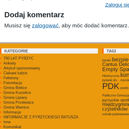
Zaloguj si
Dodaj komentarz
Musisz się
zalogować
, aby móc dodać komentarz.
KATEGORIE
TAGI
750 LAT PYRZYC
bezpi
baraki
Ankiety
Cantus Deli
Artykuł sponsorowany
Empty Sp
Ciekawi ludzie
kon
Historyczna
Felietony
pytanie do...
morsk
Fotorelacja
PDK
Gmina Bielice
poetic
Gmina Kozielice
Publiczne Gimnaz
Gmina Lipiany
pyrzyckie spot
Gmina Przelewice
międzygmin
Gmina Warnice
czytelników
Informacje
szkoła podstawowa
INFORMACJE Z PYRZYCKIEGO RATUSZA
Inne
Komunikat