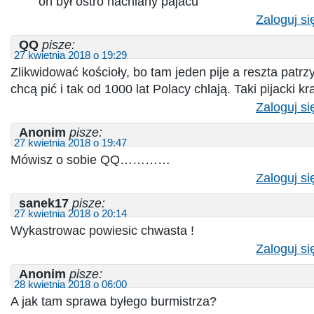
on był ostro nachlany pajacu
Zaloguj si
QQ
pisze:
27 kwietnia 2018 o 19:29
Zlikwidować kościoły, bo tam jeden pije a reszta patrzy
chcą pić i tak od 1000 lat Polacy chlają. Taki pijacki kraj
Zaloguj si
Anonim
pisze:
27 kwietnia 2018 o 19:47
Mówisz o sobie QQ…………
Zaloguj si
sanek17
pisze:
27 kwietnia 2018 o 20:14
Wykastrowac powiesic chwasta !
Zaloguj si
Anonim
pisze:
28 kwietnia 2018 o 06:00
A jak tam sprawa byłego burmistrza?