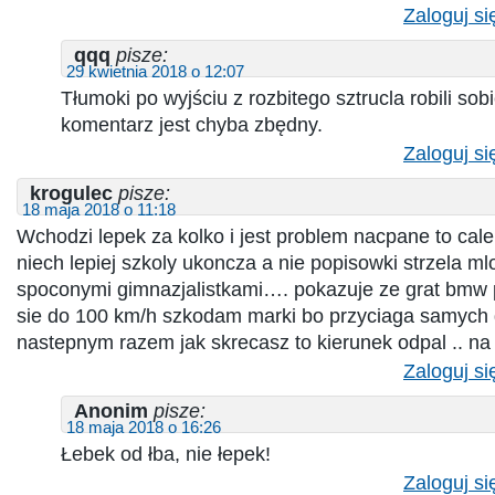
Zaloguj si
qqq
pisze:
29 kwietnia 2018 o 12:07
Tłumoki po wyjściu z rozbitego sztrucla robili so
komentarz jest chyba zbędny.
Zaloguj si
krogulec
pisze:
18 maja 2018 o 11:18
Wchodzi lepek za kolko i jest problem nacpane to cale
niech lepiej szkoly ukoncza a nie popisowki strzela m
spoconymi gimnazjalistkami…. pokazuje ze grat bmw p
sie do 100 km/h szkodam marki bo przyciaga samych 
nastepnym razem jak skrecasz to kierunek odpal .. na
Zaloguj si
Anonim
pisze:
18 maja 2018 o 16:26
Łebek od łba, nie łepek!
Zaloguj si