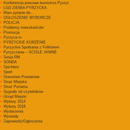
Konferencja prasowa bumistrza Pyrzyc
LGD ZIEMIA PYRZYCKA
Mam pytanie do…
OGŁOSZENIE WYBORCZE
POLICJA
Problemy mieszkańców
Promocja
Pyrzyce.tv
PYRZYCKIE KORZENIE
Pyrzyckie Spotkania z Folklorem
Pyrzyczanie – ŚCIŚLE JAWNE
Sesja RM
SONDA
Spichlerz
Sport
Starostwo Powiatowe
Straż Miejska
Straż Pożarna
Sygnały od czytelników
Urząd Miejski
Wybory 2014
Wybory 2018
Wydarzenia
Wywiady
Zapowiedzi/Ogłoszenia