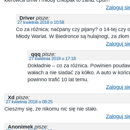
Zaloguj si
Driver
pisze:
27 kwietnia 2018 o 10:58
Co za róźnica; naćpany czy pijany? o 14-tej czy 
Młody Wariat. W Biedronce są hulajnogi, za złom 
Zaloguj si
qqq
pisze:
27 kwietnia 2018 o 17:18
Dokładnie – co za różnica. Powinien pouda
wałach a nie siadać za kółko. A auto w końcu
powinno trafić 10 lat temu.
Zaloguj si
Xd
pisze:
27 kwietnia 2018 o 08:25
Cieszmy się, że nikomu nic się nie stało.
Zaloguj si
Anonimek
pisze: