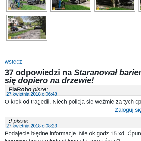
wstecz
37 odpowiedzi na
Staranował barier
się dopiero na drzewie!
ElaRobo
pisze:
27 kwietnia 2018 o 06:48
O krok od tragedii. Niech policja sie weźmie za tych 
Zaloguj si
:/
pisze:
27 kwietnia 2018 o 08:23
Podajecie błędne informacje. Nie ok godz 15 xd. Ćpu
kierowca bmw i młody chłopak to zaraz ćpun?