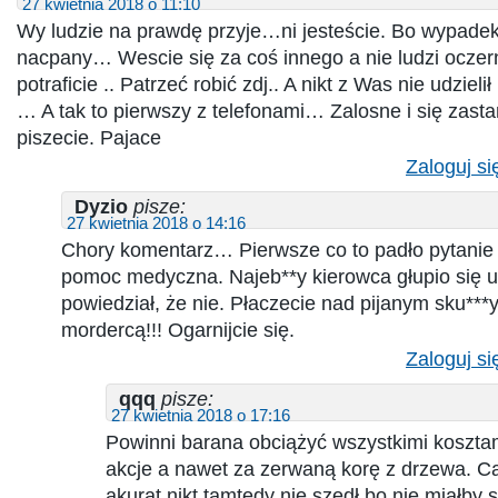
27 kwietnia 2018 o 11:10
Wy ludzie na prawdę przyje…ni jesteście. Bo wypadek
nacpany… Wescie się za coś innego a nie ludzi oczer
potraficie .. Patrzeć robić zdj.. A nikt z Was nie udziel
… A tak to pierwszy z telefonami… Zalosne i się zast
piszecie. Pajace
Zaloguj si
Dyzio
pisze:
27 kwietnia 2018 o 14:16
Chory komentarz… Pierwsze co to padło pytanie 
pomoc medyczna. Najeb**y kierowca głupio się u
powiedział, że nie. Płaczecie nad pijanym sku**
mordercą!!! Ogarnijcie się.
Zaloguj si
qqq
pisze:
27 kwietnia 2018 o 17:16
Powinni barana obciążyć wszystkimi koszta
akcje a nawet za zerwaną korę z drzewa. Ca
akurat nikt tamtędy nie szedł bo nie miałby 