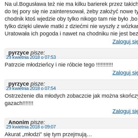
Na ul.Bogusława też nie ma kilku barierek przez takich
do tej pory się nie zainteresował, żeby założyć nowe t
chodnik ktoś wjedzie oby tylko nikogo tam nie było ,bo
tylko dzięki ulewie matki z dziećmi nie wyszły z wózka
Uratowała ich pogoda i nawet na chodniku nie jest bezpie
Zaloguj si
pyrzyce
pisze:
29 kwietnia 2018 o 07:53
Patrzcie młodzieńcy i nie róbcie tego !!!!!!!!!!!
Zaloguj si
pyrzyce
pisze:
29 kwietnia 2018 o 07:54
Ostrzeżenie dla młodych zobaczcie jak można skończ
gazach!!!!!!!
Zaloguj si
Anonim
pisze:
29 kwietnia 2018 o 09:07
Akurat „młodzi” się tym przejmują…