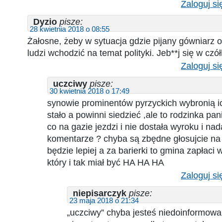
Zaloguj si
Dyzio
pisze:
28 kwietnia 2018 o 08:55
Żałosne, żeby w sytuacja gdzie pijany gówniarz o
ludzi wchodzić na temat polityki. Jeb**j się w czół
Zaloguj si
uczciwy
pisze:
30 kwietnia 2018 o 17:49
synowie prominentów pyrzyckich wybronią ich
stało a powinni siedzieć ,ale to rodzinka pan
co na gazie jezdzi i nie dostała wyroku i nad
komentarze ? chyba są zbędne głosujcie n
będzie lepiej a za barierki to gmina zapłac
który i tak miał być HA HA HA
Zaloguj si
niepisarczyk
pisze:
23 maja 2018 o 21:34
„uczciwy” chyba jesteś niedoinformowa