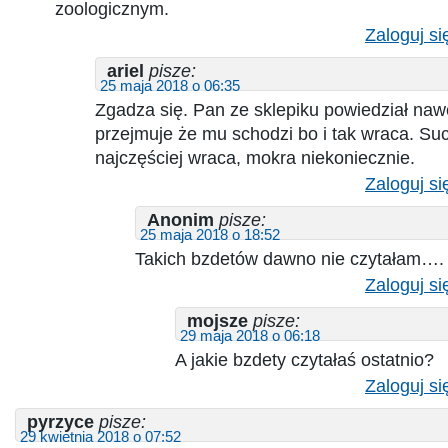
zoologicznym.
Zaloguj si
ariel
pisze:
25 maja 2018 o 06:35
Zgadza się. Pan ze sklepiku powiedział nawe
przejmuje że mu schodzi bo i tak wraca. S
najczęściej wraca, mokra niekoniecznie.
Zaloguj si
Anonim
pisze:
25 maja 2018 o 18:52
Takich bzdetów dawno nie czytałam….
Zaloguj si
mojsze
pisze:
29 maja 2018 o 06:18
A jakie bzdety czytałaś ostatnio?
Zaloguj si
pyrzyce
pisze:
29 kwietnia 2018 o 07:52