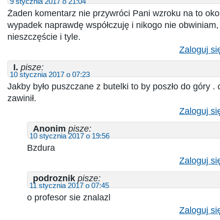
9 stycznia 2017 o 21:04
Żaden komentarz nie przywróci Pani wzroku na to oko 
wypadek naprawdę współczuję i nikogo nie obwiniam, 
nieszczęście i tyle.
Zaloguj si
I.
pisze:
10 stycznia 2017 o 07:23
Jakby było puszczane z butelki to by poszło do góry . 
zawinił.
Zaloguj si
Anonim
pisze:
10 stycznia 2017 o 19:56
Bzdura
Zaloguj si
podroznik
pisze:
11 stycznia 2017 o 07:45
o profesor sie znalazl
Zaloguj si