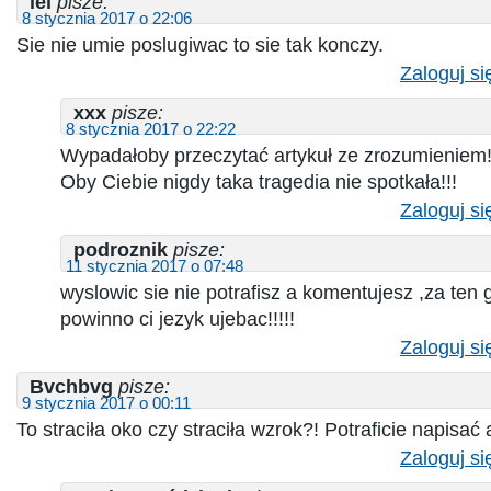
lel
pisze:
8 stycznia 2017 o 22:06
Sie nie umie poslugiwac to sie tak konczy.
Zaloguj si
xxx
pisze:
8 stycznia 2017 o 22:22
Wypadałoby przeczytać artykuł ze zrozumieniem!
Oby Ciebie nigdy taka tragedia nie spotkała!!!
Zaloguj si
podroznik
pisze:
11 stycznia 2017 o 07:48
wyslowic sie nie potrafisz a komentujesz ,za ten 
powinno ci jezyk ujebac!!!!!
Zaloguj si
Bvchbvg
pisze:
9 stycznia 2017 o 00:11
To straciła oko czy straciła wzrok?! Potraficie napisać 
Zaloguj si