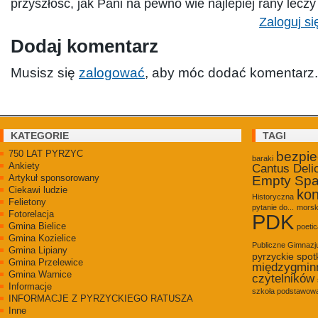
przyszłość, jak Pani na pewno wie najlepiej rany leczy
Zaloguj si
Dodaj komentarz
Musisz się
zalogować
, aby móc dodać komentarz.
KATEGORIE
TAGI
750 LAT PYRZYC
bezpi
baraki
Ankiety
Cantus Deli
Artykuł sponsorowany
Empty Sp
Ciekawi ludzie
kon
Historyczna
Felietony
pytanie do...
morsk
Fotorelacja
PDK
Gmina Bielice
poetic
Gmina Kozielice
Publiczne Gimnaz
Gmina Lipiany
pyrzyckie spot
Gmina Przelewice
międzygmin
Gmina Warnice
czytelników
Informacje
szkoła podstawowa
INFORMACJE Z PYRZYCKIEGO RATUSZA
Inne