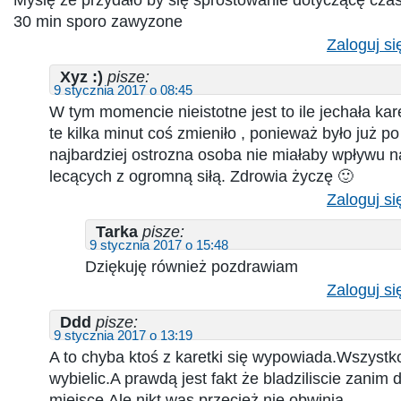
30 min sporo zawyzone
Zaloguj si
Xyz :)
pisze:
9 stycznia 2017 o 08:45
W tym momencie nieistotne jest to ile jechała ka
te kilka minut coś zmieniło , ponieważ było już po
najbardziej ostrozna osoba nie miałaby wpływu n
lecących z ogromną siłą. Zdrowia życzę 🙂
Zaloguj si
Tarka
pisze:
9 stycznia 2017 o 15:48
Dziękuję również pozdrawiam
Zaloguj si
Ddd
pisze:
9 stycznia 2017 o 13:19
A to chyba ktoś z karetki się wypowiada.Wszystko
wybielic.A prawdą jest fakt że bladziliscie zanim d
miejsce.Ale nikt was przecież nie obwinia.