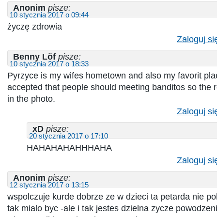
Anonim
pisze:
10 stycznia 2017 o 09:44
życzę zdrowia
Zaloguj si
Benny Löf
pisze:
10 stycznia 2017 o 18:33
Pyrzyce is my wifes hometown and also my favorit plac
accepted that people should meeting banditos so the re
in the photo.
Zaloguj si
xD
pisze:
20 stycznia 2017 o 17:10
HAHAHAHAHHHAHA
Zaloguj si
Anonim
pisze:
12 stycznia 2017 o 13:15
wspolczuje kurde dobrze ze w dzieci ta petarda nie p
tak mialo byc -ale i tak jestes dzielna zycze powodzen