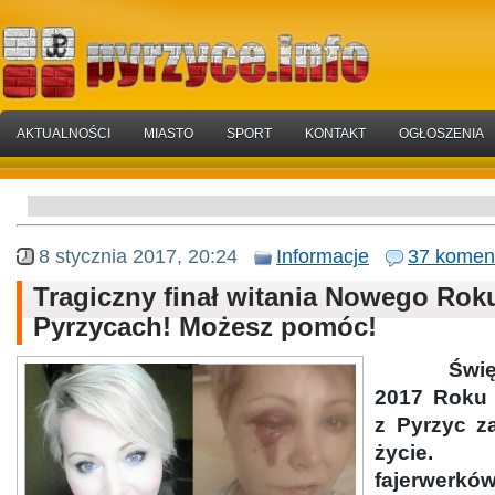
AKTUALNOŚCI
MIASTO
SPORT
KONTAKT
OGŁOSZENIA
8 stycznia 2017, 20:24
Informacje
37 komen
Tragiczny finał witania Nowego Rok
Pyrzycach! Możesz pomóc!
Świ
2017 Roku 
z Pyrzyc z
życie.
fajerwerkó