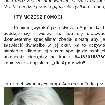
ludzi mnie zna bo pracowałam na Netto na stoi
Niech to będzie przestrogą dla Wszystkich
– dodaj
I TY MOŻESZ POMÓC!
Pomimo „wyroku” jaki usłyszała Agnieszka Tark
poddaje się i wierzy, że uda się uratow
„kompetentny specjalista” zbadał siostrę aby, ja
zaświecić światełko w jej oku”. N
a to oczywiś
pieniądze, dlatego jej siostra apeluje do osób
przesłanie pieniędzy na konto:
84132015373
koniecznie z dopiskiem
„dla Agnieszki”
.
foto z archiwum prywatnego: Agnieszka Tarka prz