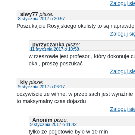
Zaloguj si
siwy77
pisze:
8 stycznia 2017 o 20:57
Poszukajcie Rosyjskiego okulisty to są naprawd
Zaloguj si
pyrzyczanka
pisze:
11 stycznia 2017 o 10:58
w rzeszowie jest profesor , który dokonuje c
oka , proszę poszukać ,
Zaloguj si
kiy
pisze:
9 stycznia 2017 o 06:17
oczywiście że winne, w przepisach jest wyraźnie
to maksymalny czas dojazdu
Zaloguj si
Anonim
pisze:
9 stycznia 2017 o 11:42
tylko ze pogotowie bylo w 10 min