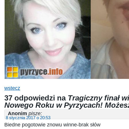
wstecz
37 odpowiedzi na
Tragiczny finał w
Nowego Roku w Pyrzycach! Możes
Anonim
pisze:
8 stycznia 2017 o 20:53
Biedne pogotowie znowu winne-brak słów