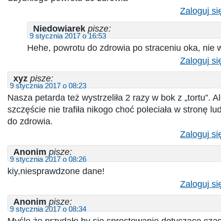
Zaloguj si
Niedowiarek
pisze:
9 stycznia 2017 o 16:53
Hehe, powrotu do zdrowia po straceniu oka, nie 
Zaloguj si
xyz
pisze:
9 stycznia 2017 o 08:23
Nasza petarda też wystrzeliła 2 razy w bok z „tortu”. A
szczęście nie trafiła nikogo choć poleciała w stronę l
do zdrowia.
Zaloguj si
Anonim
pisze:
9 stycznia 2017 o 08:26
kiy,niesprawdzone dane!
Zaloguj si
Anonim
pisze:
9 stycznia 2017 o 08:34
Myślę że przydało by się sprostowanie dotyczącę czas