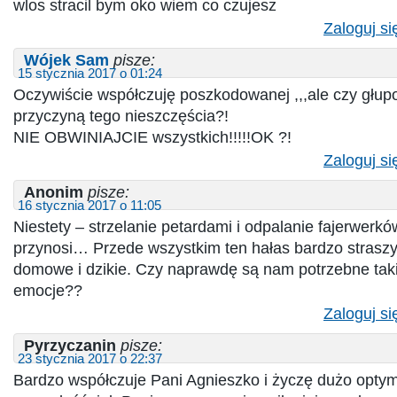
wlos stracil bym oko wiem co czujesz
Zaloguj si
Wójek Sam
pisze:
15 stycznia 2017 o 01:24
Oczywiście współczuję poszkodowanej ,,,ale czy głupo
przyczyną tego nieszczęścia?!
NIE OBWINIAJCIE wszystkich!!!!!OK ?!
Zaloguj si
Anonim
pisze:
16 stycznia 2017 o 11:05
Niestety – strzelanie petardami i odpalanie fajerwerkó
przynosi… Przede wszystkim ten hałas bardzo straszy
domowe i dzikie. Czy naprawdę są nam potrzebne tak
emocje??
Zaloguj si
Pyrzyczanin
pisze:
23 stycznia 2017 o 22:37
Bardzo współczuje Pani Agnieszko i życzę dużo optym