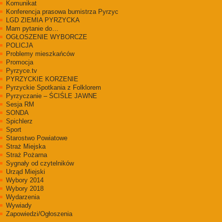
Komunikat
Konferencja prasowa bumistrza Pyrzyc
LGD ZIEMIA PYRZYCKA
Mam pytanie do…
OGŁOSZENIE WYBORCZE
POLICJA
Problemy mieszkańców
Promocja
Pyrzyce.tv
PYRZYCKIE KORZENIE
Pyrzyckie Spotkania z Folklorem
Pyrzyczanie – ŚCIŚLE JAWNE
Sesja RM
SONDA
Spichlerz
Sport
Starostwo Powiatowe
Straż Miejska
Straż Pożarna
Sygnały od czytelników
Urząd Miejski
Wybory 2014
Wybory 2018
Wydarzenia
Wywiady
Zapowiedzi/Ogłoszenia