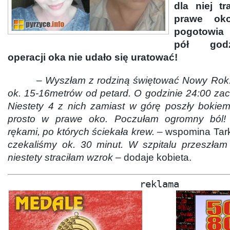
dla niej tr
prawe oko
pogotowia
pół god
operacji oka nie udało się uratować!
–
Wyszłam z rodziną świętować Nowy Rok.
ok. 15-16metrów od petard. O godzinie 24:00 zacz
Niestety 4 z nich zamiast w górę poszły bokiem,
prosto w prawe oko. Poczułam ogromny ból! 
rękami, po których ściekała krew.
– wspomina Tar
czekaliśmy ok. 30 minut. W szpitalu przeszłam
niestety straciłam wzrok –
dodaje kobieta.
reklama