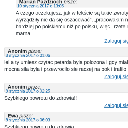
Marian Paździoch
pisze:
10 stycznia 2017 o 13:06
A czego oczekujesz, jak w tekście są takie zwroty
wyrządziły nie da się oszacować”, „pracowałam n
bardziej po polskiemu niż po polsku, więc i rzet
marna
Zaloguj si
Anonim
pisze:
9 stycznia 2017 o 01:06
lel a ty umiesz czytac petarda byla polozona i gdy mialo
mocna sila byla i przewrocilo sie raczej na bok i trafilo
Zaloguj si
Anonim
pisze:
9 stycznia 2017 o 02:25
Szybkiego powrotu do zdrowia!!
Zaloguj si
Ewa
pisze:
9 stycznia 2017 o 06:03
Szybkiego powrotu do zdrowia