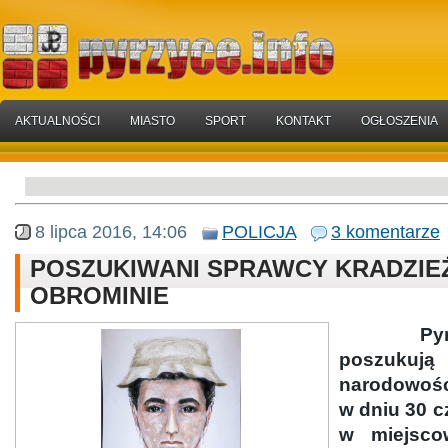
AKTUALNOŚCI
MIASTO
SPORT
KONTAKT
OGŁOSZENIA
8 lipca 2016, 14:06
POLICJA
3 komentarze
POSZUKIWANI SPRAWCY KRADZIE
OBROMINIE
Py
poszukują
narodowości
w dniu 30 c
w miejsco