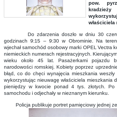
pow. pyrz
kradzie
wykorzyst
właściciela
Do zdarzenia doszło w dniu 30 czerw
godzinach 9:15 – 9:30 w Obrominie. Na teren 
wjechał samochód osobowy marki OPEL Vectra k
niemieckich numerach rejestracyjnych. Kierując
wieku około 45 lat. Pasażerkami pojazdu b
narodowości romskiej. Kobiety poprzez uprzedn
błąd, co do chęci wynajęcia mieszkania weszły 
wykorzystując nieuwagę właściciela mieszkania 
pieniędzy w kwocie ponad 4 tys. złotych. Po
samochodu i odjechały w nieznanym kierunku.
Policja publikuje portret pamięciowy jednej z