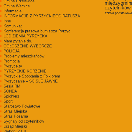
Gmina Przelewice
międzygmin
Gmina Warnice
czytelników
Informacje
szkoła podstawowa
INFORMACJE Z PYRZYCKIEGO RATUSZA
Inne
Komunikat
Konferencja prasowa bumistrza Pyrzyc
LGD ZIEMIA PYRZYCKA
Mam pytanie do…
OGŁOSZENIE WYBORCZE
POLICJA
Problemy mieszkańców
Promocja
Pyrzyce.tv
PYRZYCKIE KORZENIE
Pyrzyckie Spotkania z Folklorem
Pyrzyczanie – ŚCIŚLE JAWNE
Sesja RM
SONDA
Spichlerz
Sport
Starostwo Powiatowe
Straż Miejska
Straż Pożarna
Sygnały od czytelników
Urząd Miejski
Wybory 2014