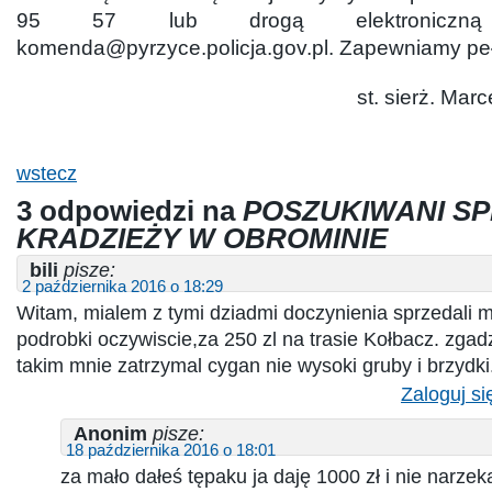
95 57 lub drogą elektronicz
komenda@pyrzyce.policja.gov.pl. Zapewniamy p
st. sierż. Mar
wstecz
3 odpowiedzi na
POSZUKIWANI S
KRADZIEŻY W OBROMINIE
bili
pisze:
2 października 2016 o 18:29
Witam, mialem z tymi dziadmi doczynienia sprzedali 
podrobki oczywiscie,za 250 zl na trasie Kołbacz. zgad
takim mnie zatrzymal cygan nie wysoki gruby i brzydki
Zaloguj si
Anonim
pisze:
18 października 2016 o 18:01
za mało dałeś tępaku ja daję 1000 zł i nie narze