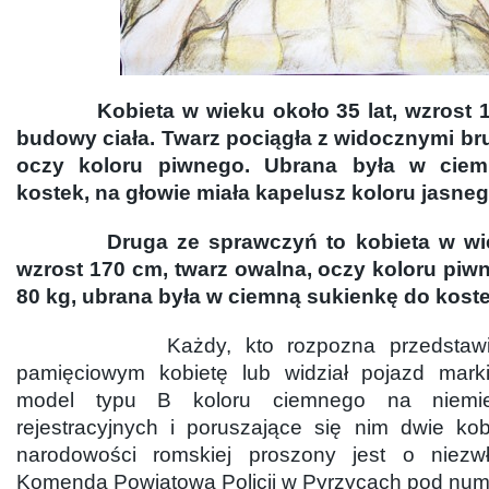
Kobieta w wieku około 35 lat, wzrost 
budowy ciała. Twarz pociągła z widocznymi br
oczy koloru piwnego. Ubrana była w cie
kostek, na głowie miała kapelusz koloru jasneg
Druga ze sprawczyń to kobieta w wieku
wzrost 170 cm, twarz owalna, oczy koloru piw
80 kg, ubrana była w ciemną sukienkę do koste
Każdy, kto rozpozna przedstawioną
pamięciowym kobietę lub widział pojazd ma
model typu B koloru ciemnego na niemie
rejestracyjnych i poruszające się nim dwie ko
narodowości romskiej proszony jest o niezw
Komendą Powiatową Policji w Pyrzycach pod nume