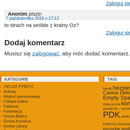
Zaloguj si
Anonim
pisze:
7 października 2016 o 17:12
to strach na wróble z krainy Oz?
Zaloguj si
Dodaj komentarz
Musisz się
zalogować
, aby móc dodać komentarz.
KATEGORIE
TAGI
750 LAT PYRZYC
bezpi
baraki
Ankiety
Cantus Deli
Artykuł sponsorowany
Empty Sp
Ciekawi ludzie
kon
Historyczna
Felietony
pytanie do...
morsk
Fotorelacja
PDK
Gmina Bielice
poetic
Gmina Kozielice
Publiczne Gimnaz
Gmina Lipiany
pyrzyckie spot