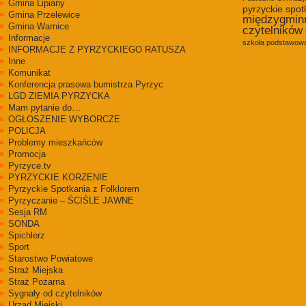
Gmina Lipiany
pyrzyckie spot
Gmina Przelewice
międzygmin
Gmina Warnice
czytelników
Informacje
szkoła podstawowa
INFORMACJE Z PYRZYCKIEGO RATUSZA
Inne
Komunikat
Konferencja prasowa bumistrza Pyrzyc
LGD ZIEMIA PYRZYCKA
Mam pytanie do…
OGŁOSZENIE WYBORCZE
POLICJA
Problemy mieszkańców
Promocja
Pyrzyce.tv
PYRZYCKIE KORZENIE
Pyrzyckie Spotkania z Folklorem
Pyrzyczanie – ŚCIŚLE JAWNE
Sesja RM
SONDA
Spichlerz
Sport
Starostwo Powiatowe
Straż Miejska
Straż Pożarna
Sygnały od czytelników
Urząd Miejski