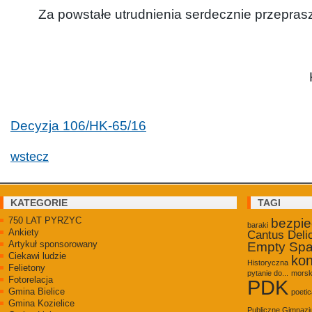
Za powstałe utrudnienia serdecznie przepras
Decyzja 106/HK-65/16
wstecz
KATEGORIE
TAGI
750 LAT PYRZYC
bezpi
baraki
Ankiety
Cantus Deli
Artykuł sponsorowany
Empty Sp
Ciekawi ludzie
kon
Historyczna
Felietony
pytanie do...
morsk
Fotorelacja
PDK
Gmina Bielice
poetic
Gmina Kozielice
Publiczne Gimnaz