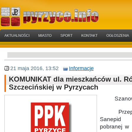
AKTUALNOŚCI
MIASTO
SPORT
KONTAKT
OGŁOSZENIA
21 maja 2016, 13:52
Informacje
KOMUNIKAT dla mieszkańców ul. Ró
Szczecińskiej w Pyrzycach
Szanowni
Przeprow
Sanepid 
pobranej w 