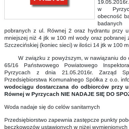
19.05.2016r.
w Pyrzyc
obecność bak
badanych 
pobranych z ul. Równej 2 oraz hydrantu przy ul
mniejszej niż 4 jtk w 100 ml wody oraz pobranej z
Szczecińskiej (koniec sieci) w ilości 14 jtk w 100 m
W związku z powyższym, w nawiązaniu do de
65/16 Państwowego Powiatowego Inspektor
Pyrzycach z dnia 21.05.2016r. Zarząd Spó
Przedsiębiorstwa Komunalnego Spółka z o.o. inf
wodociągu dostarczana do odbiorców przy ul.
Równej w Pyrzycach NIE NADAJE SIĘ DO SPO
Woda nadaje się do celów sanitarnych
Przedsiębiorstwo zapewnia zastępcze punkty pob
beczkowozów ustawionych w niżej wymienionych 